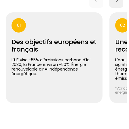
01
02
Des objectifs européens et
Une
français
reco
L’UE vise -55% d’émissions carbone d’ici
L’eau 
2030, la France environ -50%. Énergie
signif
renouvelable air = indépendance
énergé
énergétique.
thermo
émissi
*Variabl
énergéti