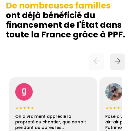
De nombreuses familles
ont déjà bénéficié du
financement de l'État dans
toute la France grâce à PPF.
★★★★★
★★★★★
On a vraiment apprécié la
Pose d'une c
propreté du chantier, que ce soit
air-air par 
pendant ou après les…
Patrimoine 