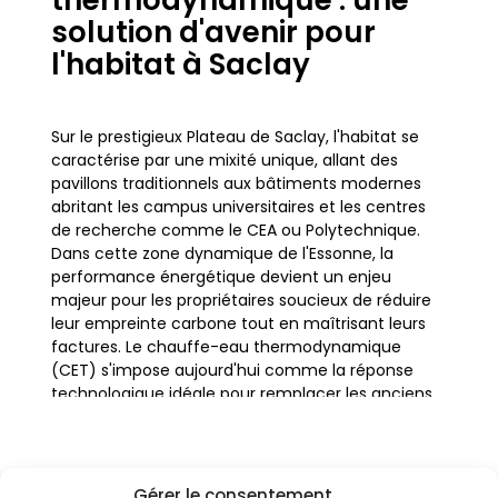
thermodynamique : une
solution d'avenir pour
l'habitat à Saclay
Sur le prestigieux Plateau de Saclay, l'habitat se
caractérise par une mixité unique, allant des
pavillons traditionnels aux bâtiments modernes
abritant les campus universitaires et les centres
de recherche comme le CEA ou Polytechnique.
Dans cette zone dynamique de l'Essonne, la
performance énergétique devient un enjeu
majeur pour les propriétaires soucieux de réduire
leur empreinte carbone tout en maîtrisant leurs
factures. Le chauffe-eau thermodynamique
(CET) s'impose aujourd'hui comme la réponse
technologique idéale pour remplacer les anciens
cumulus électriques énergivores. Cette
technologie permet de produire de l'eau chaude
sanitaire en exploitant les calories présentes dans
l'air ambiant, une ressource gratuite et
Gérer le consentement