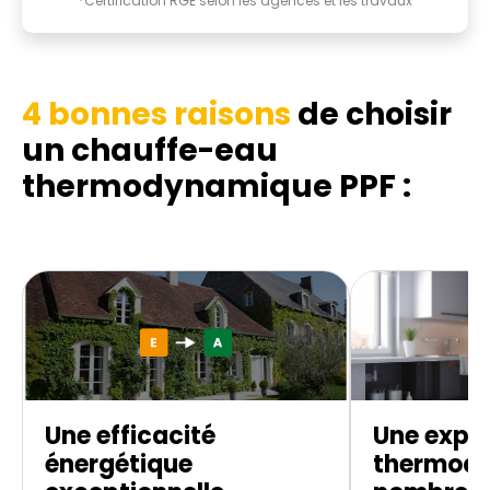
*Certification RGE selon les agences et les travaux
4 bonnes raisons
de choisir
un chauffe-eau
thermodynamique
PPF :
Une efficacité
Une exper
énergétique
thermod