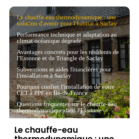
Le chauffe-eau thermodynamique : une
solution d'avenir pour l'habitat à Saclay
Performance technique et adaptation au
climat océanique dégradé
Avantages concrets pour les résidents de
l'Essonne et du Triangle de Saclay
Subventions et aides financières pour
l'installation à Saclay
Pourquoi confier l'installation de votre
CET à PPF en Île-de-France
Questions fréquentes sur le chauffe-eau
thermodynamique dans l'Essonne
Le chauffe-eau