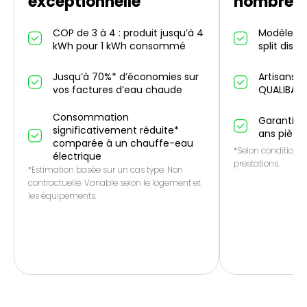
exceptionnelle
nombreus
COP de 3 à 4 : produit jusqu’à 4
Modèles in
kWh pour 1 kWh consommé
split dispo
Jusqu’à 70%* d’économies sur
Artisans p
vos factures d’eau chaude
QUALIBAT
Consommation
Garantie 1
significativement réduite*
ans pièce
comparée à un chauffe-eau
*Selon conditions 
électrique
prestations.
*Estimation basée sur un cas type. Non
contractuelle. Variable selon le logement et
les équipements.