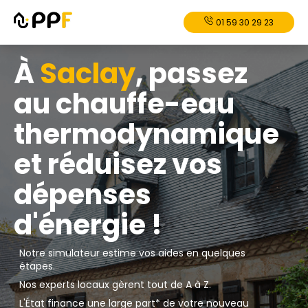
01 59 30 29 23
À
Saclay
, passez
au chauffe-eau
thermodynamique
et réduisez vos
dépenses
d'énergie !
Notre simulateur estime vos aides en quelques
étapes.
Nos experts locaux gèrent tout de A à Z.
L'État finance une large part* de votre nouveau