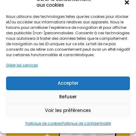
renouvelable disponible toute l'année, même en
aux cookies
Île-de-France.
Nous utilisons des technologies telles que les cookies pour stocker
Ne passez pas à côté de vos
et/ou accéder aux informations relatives aux appareils. Nous le
aides !
faisons pour améliorer l’expérience de navigation et pour afficher
L'installation d'un ballon thermodynamique à
des publicités (non-)personnalisées. Consentir à ces technologies
Saclay répond parfaitement aux exigences des
nous autorisera à traiter des données telles que le comportement
Faites vite, les budgets
logements neufs comme des rénovations. Que
de navigation ou les ID uniques sur ce site. Le fait de ne pas
vous résidiez dans le quartier du Moulon à
MaPrimeRénov' sont annuels et
consentir ou de retirer son consentement peut avoir un effet négatif
Palaiseau, près des laboratoires d'Orsay, ou dans
sur certaines fonctonnalités et caractéristiques.
limités. Les dossiers sont traités
les zones plus résidentielles de Gif-sur-Yvette,
Gérer les services
par ordre d'arrivée.
l'adoption de ce système représente un
investissement intelligent. Contrairement aux
Contactez-nous maintenant
systèmes classiques qui chauffent l'eau par
Accepter
pour maximiser vos aides !
résistance électrique directe, le chauffe-eau
économique utilise une pompe à chaleur intégrée.
Refuser
Ce processus permet de diviser par trois ou quatre
Je prends rdv !
la consommation d'électricité dédiée à la
Voir les préférences
production d'eau chaude, un argument de poids
dans un contexte de hausse des tarifs
Politique de cookies
Politique de confidentialité
énergétiques.