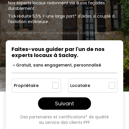
Nos experts locaux redonnent vie à vos façades
durablement.
TVA réduite 5,5% + une large part* d'aides si couplé à
l'isolation extérieure.
*Selon éligibilité et conditions de ressources ANAH/MaPrimeRénov'.
Faites-vous guider par l'un
de nos
experts locaux à
Saclay
.
➝ Gratuit, sans engagement, personnalisé
Propriétaire
Locataire
Suivant
Des partenaires et certifications* de qualité
au service des clients PPF