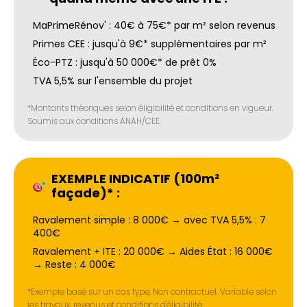
MaPrimeRénov' : 40€ à 75€* par m² selon revenus
Primes CEE : jusqu'à 9€* supplémentaires par m²
Éco-PTZ : jusqu'à 50 000€* de prêt 0%
TVA 5,5% sur l'ensemble du projet
*Montants théoriques selon éligibilité et conditions en vigueur.
Soumis aux conditions ANAH/CEE.
EXEMPLE INDICATIF (100m²
façade)* :
Ravalement simple : 8 000€ → avec TVA 5,5% : 7
400€
Ravalement + ITE : 20 000€ → Aides État : 16 000€
→ Reste : 4 000€
*Exemple basé sur un cas type. Non contractuel. Variable selon
les travaux, revenus et conditions d'éligibilité.