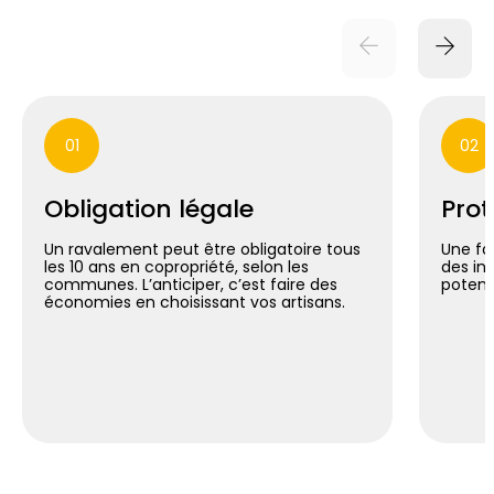
01
02
Obligation légale
Prot
Un ravalement peut être obligatoire tous
Une fa
les 10 ans en copropriété, selon les
des inf
communes. L’anticiper, c’est faire des
potent
économies en choisissant vos artisans.