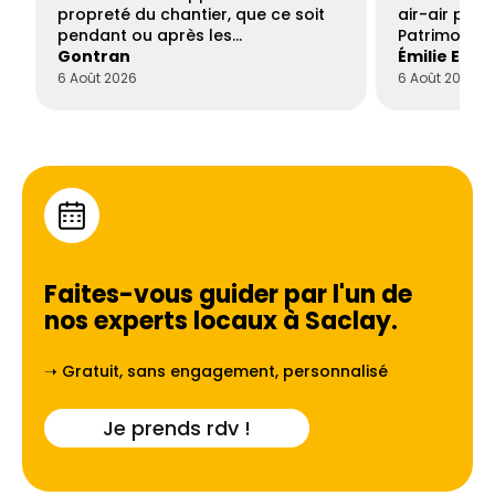
propreté du chantier, que ce soit
air-air par 
pendant ou après les…
Patrimoine 
Gontran
Émilie Este
6 Août 2026
6 Août 2026
Faites-vous guider par l'un de
nos experts locaux à
Saclay
.
➝ Gratuit, sans engagement, personnalisé
Je prends rdv !