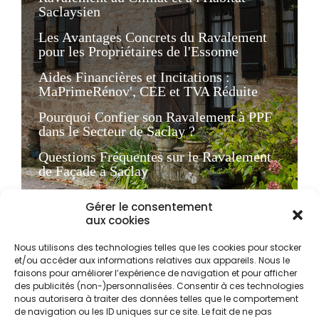
Saclaysien
Les Avantages Concrets du Ravalement
pour les Propriétaires de l'Essonne
Aides Financières et Incitations :
MaPrimeRénov', CEE et TVA Réduite
Pourquoi Confier son Ravalement à PPF
dans le Secteur de Saclay ?
Questions Fréquentes sur le Ravalement
de Façade à Saclay
Gérer le consentement
Le Ravalement de Façade
aux cookies
à Saclay : Enjeux Locaux et
Nous utilisons des technologies telles que les cookies pour stocker
Obligations Légales
et/ou accéder aux informations relatives aux appareils. Nous le
faisons pour améliorer l’expérience de navigation et pour afficher
des publicités (non-)personnalisées. Consentir à ces technologies
nous autorisera à traiter des données telles que le comportement
Sur le Plateau de Saclay, l'entretien du patrimoine
de navigation ou les ID uniques sur ce site. Le fait de ne pas