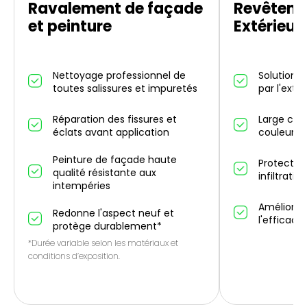
Ravalement de façade
Revêteme
et peinture
Extérieur
Nettoyage professionnel de
Solution d
toutes salissures et impuretés
par l'exté
Réparation des fissures et
Large choi
éclats avant application
couleurs 
Peinture de façade haute
Protectio
qualité résistante aux
infiltrati
intempéries
Améliorati
Redonne l'aspect neuf et
l'efficaci
protège durablement*
*Durée variable selon les matériaux et
conditions d’exposition.