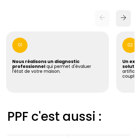
01
02
Nous réalisons un diagnostic
Un exp
professionnel
qui permet d'évaluer
soluti
l’état de votre maison.
artific
coupla
PPF c'est aussi :