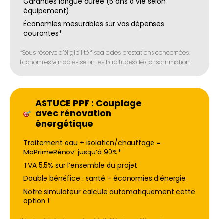
Garanties longue durée (5 ans à vie selon
équipement)
Économies mesurables sur vos dépenses
courantes*
*Sous réserve d’éligibilité fiscale des prestations concernées.
Économies variables selon les habitudes de consommation.
ASTUCE PPF : Couplage
avec rénovation
énergétique
Traitement eau + isolation/chauffage =
MaPrimeRénov’ jusqu’à 90%*
TVA 5,5% sur l’ensemble du projet
Double bénéfice : santé + économies d’énergie
Notre simulateur calcule automatiquement cette
option !