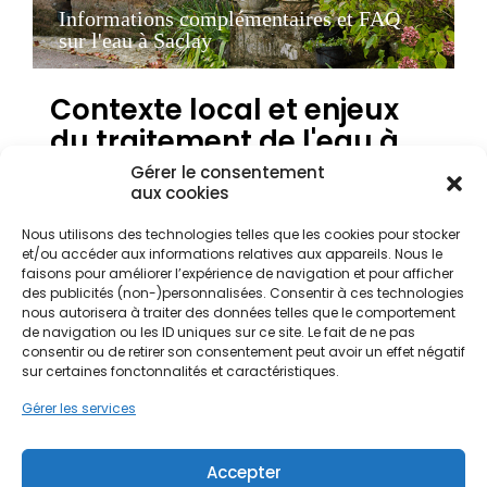
Informations complémentaires et FAQ
sur l'eau à Saclay
Contexte local et enjeux
du traitement de l'eau à
Saclay
Gérer le consentement
aux cookies
Nous utilisons des technologies telles que les cookies pour stocker
La qualité de l'eau est une préoccupation majeure
et/ou accéder aux informations relatives aux appareils. Nous le
pour les propriétaires et gestionnaires de biens
faisons pour améliorer l’expérience de navigation et pour afficher
immobiliers situés sur le Plateau de Saclay et dans
des publicités (non-)personnalisées. Consentir à ces technologies
l'ensemble du département de l'Essonne. Cette
nous autorisera à traiter des données telles que le comportement
de navigation ou les ID uniques sur ce site. Le fait de ne pas
région, caractérisée par un climat océanique
consentir ou de retirer son consentement peut avoir un effet négatif
dégradé et des sols majoritairement limoneux,
sur certaines fonctonnalités et caractéristiques.
présente des spécificités géologiques qui
influencent directement la composition de l'eau
Gérer les services
distribuée au robinet. En effet, la traversée de ces
couches terrestres enrichit souvent l'eau en
minéraux, conduisant à une dureté importante,
Accepter