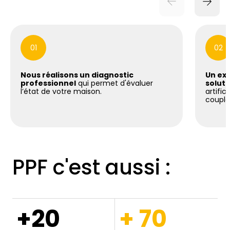
01
02
Nous réalisons un diagnostic
Un exp
professionnel
qui permet d'évaluer
soluti
l’état de votre maison.
artific
coupla
PPF c'est aussi :
+20
+ 70