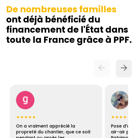
De nombreuses familles
ont déjà bénéficié du
financement de l'État dans
toute la France grâce à PPF.
★★★★★
★★★★★
On a vraiment apprécié la
Pose d'une c
propreté du chantier, que ce soit
air-air par 
pendant ou après les…
Patrimoine 