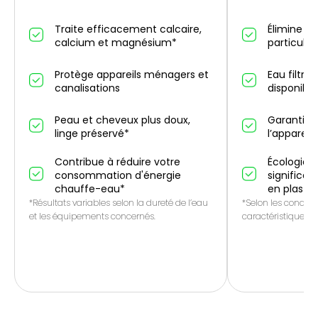
Traite efficacement calcaire,
Élimine un
calcium et magnésium*
particules
Protège appareils ménagers et
Eau filtré
canalisations
disponibl
Peau et cheveux plus doux,
Garantie 
linge préservé*
l’appareil
Contribue à réduire votre
Écologique
consommation d'énergie
significat
chauffe-eau*
en plasti
*Résultats variables selon la dureté de l’eau
*Selon les conditio
et les équipements concernés.
caractéristiques de