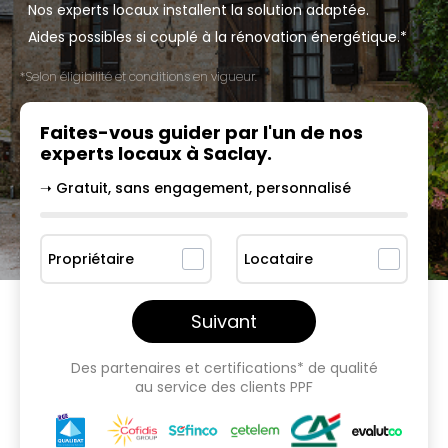
Nos experts locaux installent la solution adaptée.
Aides possibles si couplé à la rénovation énergétique.*
*Selon éligibilité et conditions en vigueur.
Faites-vous guider par l'un
de nos
experts locaux à
Saclay
.
➝ Gratuit, sans engagement, personnalisé
Propriétaire
Locataire
Suivant
Des partenaires et certifications* de qualité
au service des clients PPF