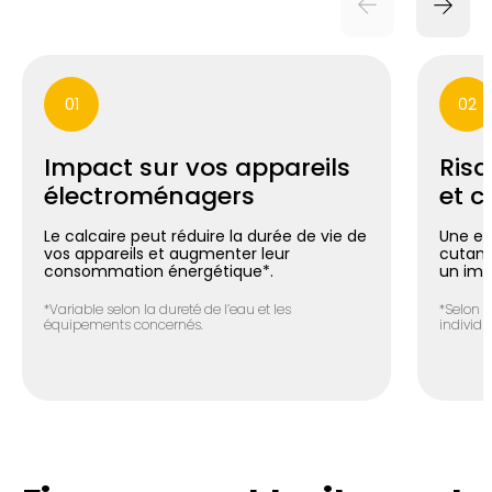
01
02
Impact sur vos appareils
Risq
électroménagers
et c
Le calcaire peut réduire la durée de vie de
Une ea
vos appareils et augmenter leur
cutané 
consommation énergétique*.
un imp
*Variable selon la dureté de l’eau et les
*Selon l
équipements concernés.
individue