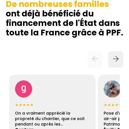
De nombreuses familles
ont déjà bénéficié du
financement de l'État dans
toute la France grâce à PPF.
★★★★★
★★★★★
On a vraiment apprécié la
Pose d'une c
propreté du chantier, que ce soit
air-air par 
pendant ou après les…
Patrimoine 