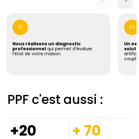
01
02
Nous réalisons un diagnostic
Un exp
professionnel
qui permet d'évaluer
soluti
l’état de votre maison.
artific
coupla
PPF c'est aussi :
+20
+ 70