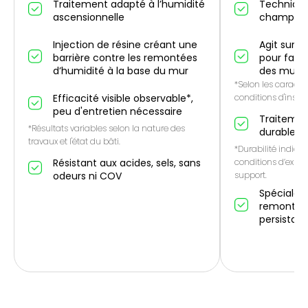
Traitement adapté à l’humidité
Technique
ascensionnelle
champ él
Injection de résine créant une
Agit sur l
barrière contre les remontées
pour favo
d’humidité à la base du mur
des murs
*Selon les caractér
Efficacité visible observable*,
conditions d'instal
peu d'entretien nécessaire
Traitemen
*Résultats variables selon la nature des
durable*
travaux et l'état du bâti.
*Durabilité indicat
Résistant aux acides, sels, sans
conditions d’expos
odeurs ni COV
support.
Spécialem
remontées
persistan