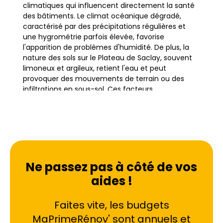
climatiques qui influencent directement la santé
des bâtiments. Le climat océanique dégradé,
caractérisé par des précipitations régulières et
une hygrométrie parfois élevée, favorise
l'apparition de problèmes d'humidité. De plus, la
nature des sols sur le Plateau de Saclay, souvent
limoneux et argileux, retient l'eau et peut
provoquer des mouvements de terrain ou des
infiltrations en sous-sol. Ces facteurs
environnementaux rendent le traitement de
l'humidité indispensable pour préserver la
pérennité des constructions, qu'il s'agisse de
pavillons anciens ou de bâtiments modernes.
L'habitat dans cette zone est varié, allant des
Ne passez pas à côté de vos
maisons individuelles aux complexes résidentiels
aides !
proches des campus universitaires et du CEA.
Cette diversité architecturale implique des
Faites vite, les budgets
vulnérabilités différentes face à l'eau. Les maisons
anciennes peuvent souffrir de l'absence de
MaPrimeRénov' sont annuels et