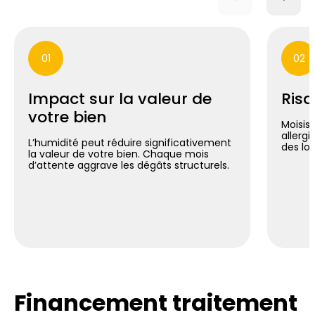
01
02
Impact sur la valeur de
Risq
votre bien
Moisis
allergi
L’humidité peut réduire significativement
des lo
la valeur de votre bien. Chaque mois
d’attente aggrave les dégâts structurels.
Financement traitement