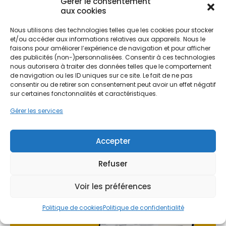
Gérer le consentement
L'installation d'un système de ventilation adapté
aux cookies
répond aux spécificités locales, qu'il s'agisse de
rénover une maison à Gif-sur-Yvette ou d'équiper
Nous utilisons des technologies telles que les cookies pour stocker
Ne passez pas à côté de vos
et/ou accéder aux informations relatives aux appareils. Nous le
un logement neuf près du campus de
aides !
faisons pour améliorer l’expérience de navigation et pour afficher
Polytechnique. Les sols limoneux de la région et les
des publicités (non-)personnalisées. Consentir à ces technologies
variations de température typiques de l'Île-de-
nous autorisera à traiter des données telles que le comportement
France imposent une extraction efficace de
Faites vite, les budgets
de navigation ou les ID uniques sur ce site. Le fait de ne pas
l'humidité pour éviter les pathologies du bâtiment.
consentir ou de retirer son consentement peut avoir un effet négatif
MaPrimeRénov' sont annuels et
PPF intervient spécifiquement sur ce territoire
sur certaines fonctonnalités et caractéristiques.
limités. Les dossiers sont traités
pour analyser les besoins en renouvellement d'air,
Gérer les services
assurant que chaque habitation, des Ulis à Saint-
par ordre d'arrivée.
Aubin, respire correctement toute l'année.
Contactez-nous maintenant
Accepter
pour maximiser vos aides !
Refuser
Je prends rdv !
Voir les préférences
Politique de cookies
Politique de confidentialité