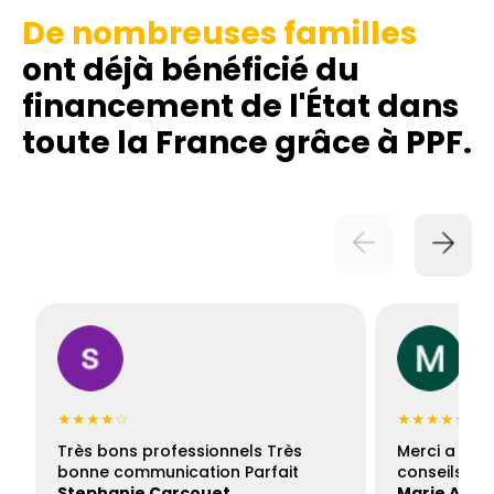
De nombreuses familles
ont déjà bénéficié du
financement de l'État dans
toute la France grâce à PPF.
★★★★☆
★★★★★
Très bons professionnels Très
Merci a Fran
bonne communication Parfait
conseils con
Stephanie Carcouet
Marie And