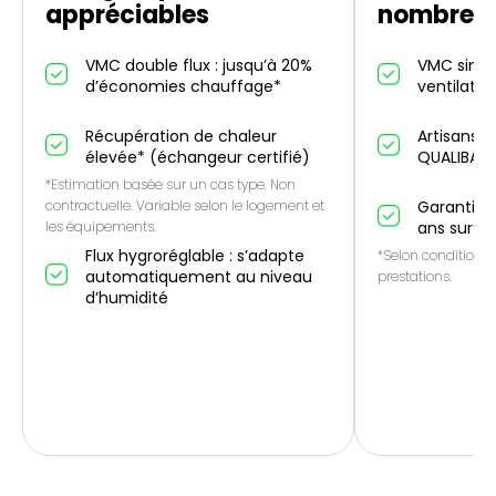
appréciables
nombreus
VMC double flux : jusqu’à 20%
VMC simple
d’économies chauffage*
ventilatio
Récupération de chaleur
Artisans p
élevée* (échangeur certifié)
QUALIBAT
*Estimation basée sur un cas type. Non
contractuelle. Variable selon le logement et
Garantie 1
les équipements.
ans sur le
Flux hygroréglable : s’adapte
*Selon conditions 
automatiquement au niveau
prestations.
d’humidité