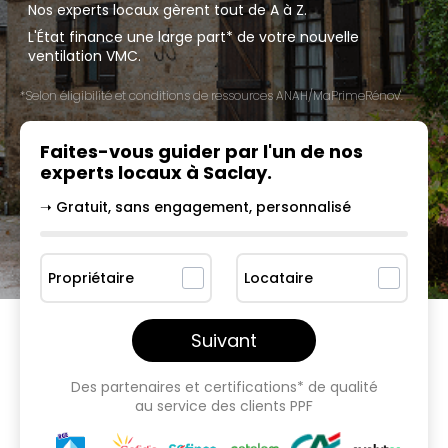
Nos experts locaux gèrent tout de A à Z.
L'État finance une large part* de votre nouvelle
ventilation VMC.
*Selon éligibilité et conditions de ressources ANAH/MaPrimeRénov'.
Faites-vous guider par l'un
de nos
experts locaux à
Saclay
.
➝ Gratuit, sans engagement, personnalisé
Propriétaire
Locataire
Suivant
Des partenaires et certifications* de qualité
au service des clients PPF