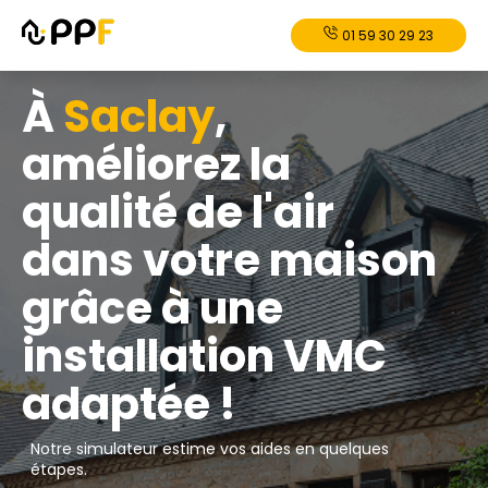
01 59 30 29 23
À
Saclay
,
améliorez la
qualité de l'air
dans votre maison
grâce à une
installation VMC
adaptée !
Notre simulateur estime vos aides en quelques
étapes.