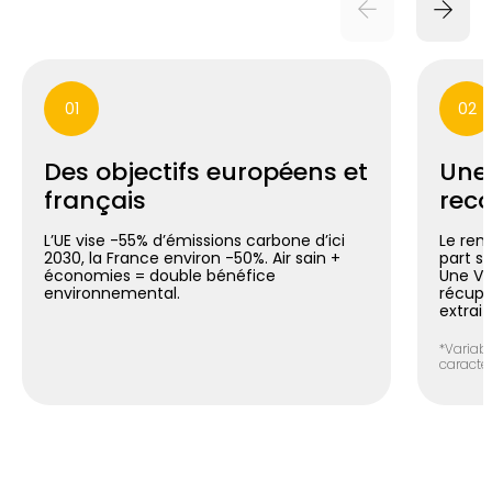
01
02
Des objectifs européens et
Une
français
reco
L’UE vise -55% d’émissions carbone d’ici
Le ren
2030, la France environ -50%. Air sain +
part si
économies = double bénéfice
Une V
environnemental.
récupér
extrait
*Variabl
caracté