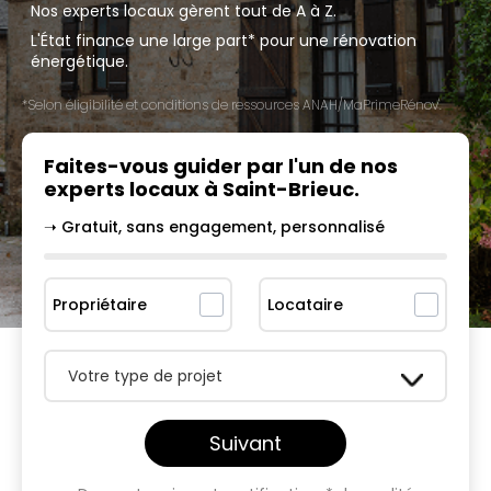
Nos experts locaux gèrent tout de A à Z.
L'État finance une large part* pour une rénovation
énergétique.
*Selon éligibilité et conditions de ressources ANAH/MaPrimeRénov'.
Faites-vous guider par l'un
de nos
experts locaux à
Saint-Brieuc
.
➝ Gratuit, sans engagement, personnalisé
Propriétaire
Locataire
Votre type de projet
Suivant