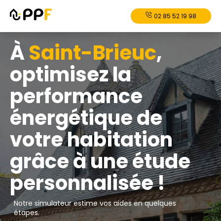
02 85 52 19 98
À
Saint-Brieuc
,
optimisez la
performance
énergétique de
votre habitation
grâce à une étude
personnalisée !
Notre simulateur estime vos aides en quelques
étapes.