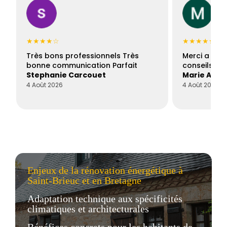
★★★★☆
★★★★★
Très bons professionnels Très
Merci a Fran
bonne communication Parfait
conseils con
Stephanie Carcouet
Marie And
4 Août 2026
4 Août 2026
Enjeux de la rénovation énergétique à
Saint-Brieuc et en Bretagne
Adaptation technique aux spécificités
climatiques et architecturales
Bénéfices concrets pour les habitants de