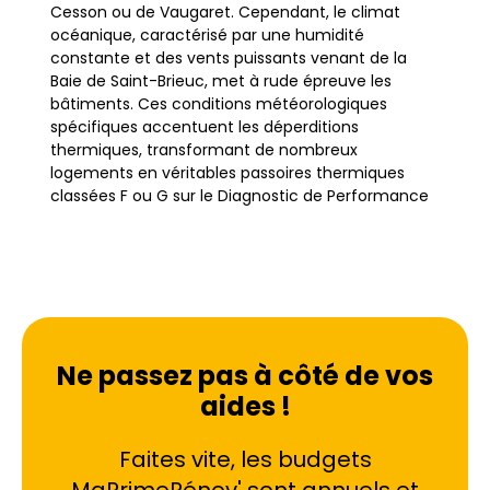
Cesson ou de Vaugaret. Cependant, le climat
océanique, caractérisé par une humidité
constante et des vents puissants venant de la
Baie de Saint-Brieuc, met à rude épreuve les
bâtiments. Ces conditions météorologiques
spécifiques accentuent les déperditions
thermiques, transformant de nombreux
logements en véritables passoires thermiques
classées F ou G sur le Diagnostic de Performance
Énergétique (DPE). Pour les propriétaires briochins,
la rénovation énergétique n'est pas une simple
option, mais une nécessité pour préserver le bâti
et assurer un confort de vie durable.
L'objectif principal de ces travaux est de réduire
Ne passez pas à côté de vos
drastiquement la consommation d'énergie tout
aides !
en valorisant le patrimoine local, qu'il s'agisse de
longères en colombages à Plérin ou de maisons
bourgeoises en schiste à Robien. Une isolation
Faites vite, les budgets
performante permet de lutter contre l'air salin et
MaPrimeRénov' sont annuels et