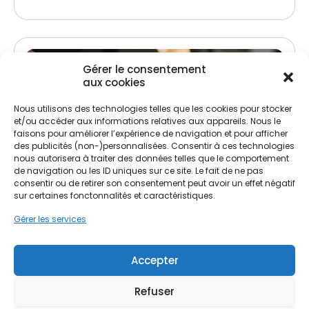
Gérer le consentement
aux cookies
Nous utilisons des technologies telles que les cookies pour stocker
et/ou accéder aux informations relatives aux appareils. Nous le
faisons pour améliorer l’expérience de navigation et pour afficher
des publicités (non-)personnalisées. Consentir à ces technologies
nous autorisera à traiter des données telles que le comportement
Traitement de charpente
de navigation ou les ID uniques sur ce site. Le fait de ne pas
consentir ou de retirer son consentement peut avoir un effet négatif
sur certaines fonctonnalités et caractéristiques.
Lutte contre les insectes xylophages et
champignons
Gérer les services
Préservation et renforcement de la structure
Accepter
Refuser