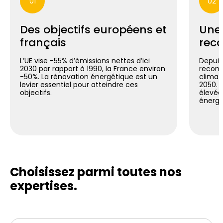
01
02
Des objectifs européens et
Une
français
reco
L’UE vise -55% d’émissions nettes d’ici
Depuis 
2030 par rapport à 1990, la France environ
reconn
-50%. La rénovation énergétique est un
climat
levier essentiel pour atteindre ces
2050. C
objectifs.
élevée
énergé
Choisissez parmi toutes
nos
expertises.