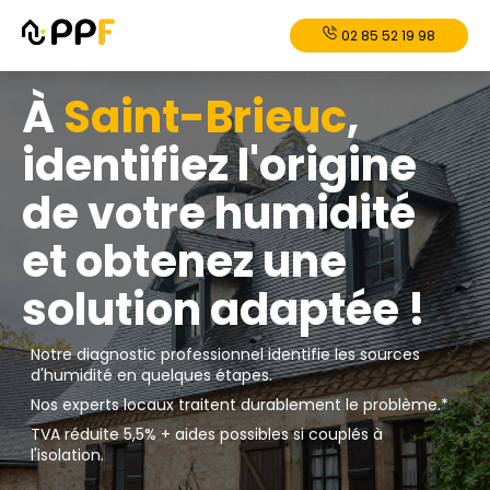
02 85 52 19 98
À
Saint-Brieuc
,
identifiez l'origine
de votre humidité
et obtenez une
solution adaptée !
Notre diagnostic professionnel identifie les sources
d'humidité en quelques étapes.
Nos experts locaux traitent durablement le problème.*
TVA réduite 5,5% + aides possibles si couplés à
l'isolation.