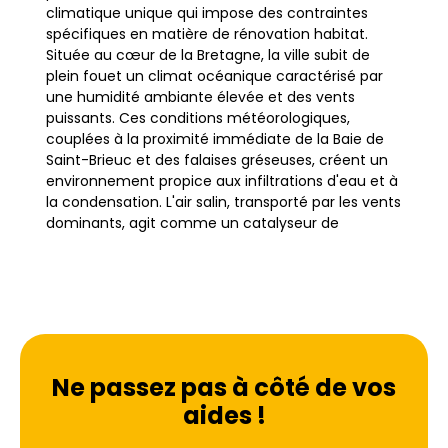
climatique unique qui impose des contraintes
spécifiques en matière de rénovation habitat.
Située au cœur de la Bretagne, la ville subit de
plein fouet un climat océanique caractérisé par
une humidité ambiante élevée et des vents
puissants. Ces conditions météorologiques,
couplées à la proximité immédiate de la Baie de
Saint-Brieuc et des falaises gréseuses, créent un
environnement propice aux infiltrations d'eau et à
la condensation. L'air salin, transporté par les vents
dominants, agit comme un catalyseur de
dégradation pour les matériaux de construction,
rendant le traitement de l'humidité indispensable
pour préserver le patrimoine bâti.
L'habitat briochin est diversifié, allant des
immeubles du Centre-ville aux maisons
Ne passez pas à côté de vos
individuelles des quartiers résidentiels comme le
aides !
Plateau, Vaugaret ou Cesson. Une grande partie
du parc immobilier est constituée de