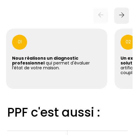
01
02
Nous réalisons un diagnostic
Un exp
professionnel
qui permet d'évaluer
soluti
l’état de votre maison.
artific
coupla
PPF c'est aussi :