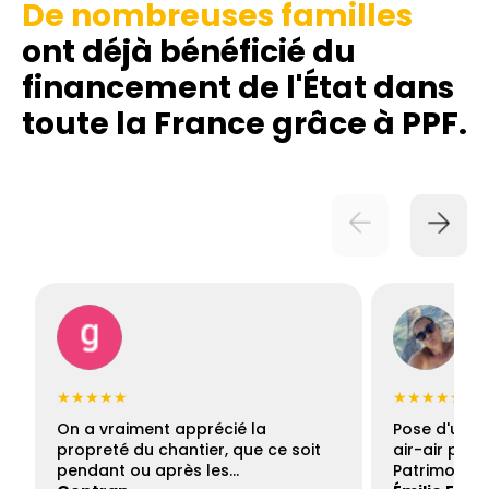
De nombreuses familles
ont déjà bénéficié du
financement de l'État dans
toute la France grâce à PPF.
★★★★★
★★★★★
On a vraiment apprécié la
Pose d'une c
propreté du chantier, que ce soit
air-air par 
pendant ou après les…
Patrimoine 