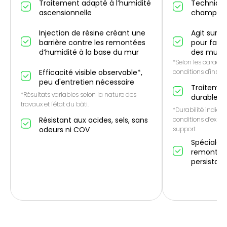
Traitement adapté à l’humidité
Technique
ascensionnelle
champ él
Injection de résine créant une
Agit sur l
barrière contre les remontées
pour favo
d’humidité à la base du mur
des murs
*Selon les caractér
Efficacité visible observable*,
conditions d'instal
peu d'entretien nécessaire
Traitemen
*Résultats variables selon la nature des
durable*
travaux et l'état du bâti.
*Durabilité indicat
Résistant aux acides, sels, sans
conditions d’expos
odeurs ni COV
support.
Spécialem
remontées
persistan