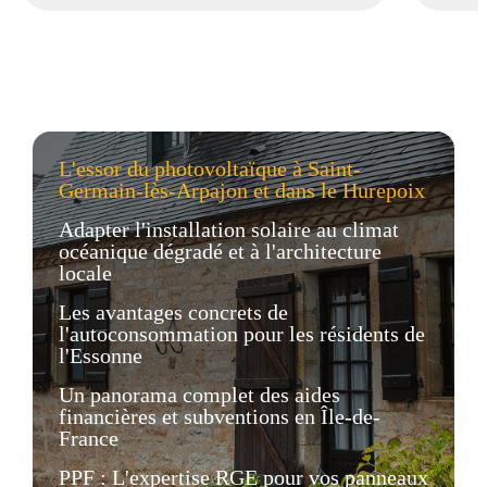
L'essor du photovoltaïque à Saint-
Germain-lès-Arpajon et dans le Hurepoix
Adapter l'installation solaire au climat
océanique dégradé et à l'architecture
locale
Les avantages concrets de
l'autoconsommation pour les résidents de
l'Essonne
Un panorama complet des aides
financières et subventions en Île-de-
France
PPF : L'expertise RGE pour vos panneaux