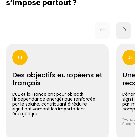
s’impose partout ?
01
02
Des objectifs européens et
Une
français
reco
L’UE et la France ont pour objectif
L’énerg
l’indépendance énergétique renforcée
signif
par le solaire, contribuant à réduire
par in
significativement les importations
compte
énergétiques.
*Variabl
énergéti