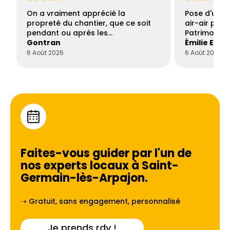
On a vraiment apprécié la
Pose d'une c
propreté du chantier, que ce soit
air-air par 
pendant ou après les…
Patrimoine 
Gontran
Émilie Este
6 Août 2026
6 Août 2026
Faites-vous guider par l'un de
nos experts locaux à
Saint-
Germain-lès-Arpajon
.
➝ Gratuit, sans engagement, personnalisé
Je prends rdv !