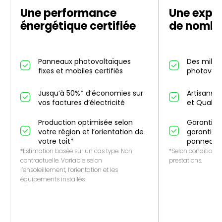
Une performance
Une exper
énergétique certifiée
de nombr
Panneaux photovoltaïques
Des millier
fixes et mobiles certifiés
photovolt
Jusqu’à 50%* d’économies sur
Artisans p
vos factures d’électricité
et QualiP
Production optimisée selon
Garantie 1
votre région et l’orientation de
garantie f
votre toit*
panneaux
*Estimation basée sur un cas type. Non
*Selon conditions 
contractuelle. Variable selon
prestations.
l’ensoleillement, l’orientation et les
équipements installés.