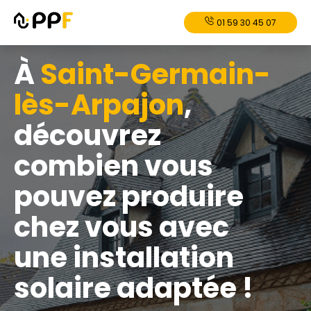
01 59 30 45 07
À
Saint-Germain-
lès-Arpajon
,
découvrez
combien vous
pouvez produire
chez vous avec
une installation
solaire adaptée !