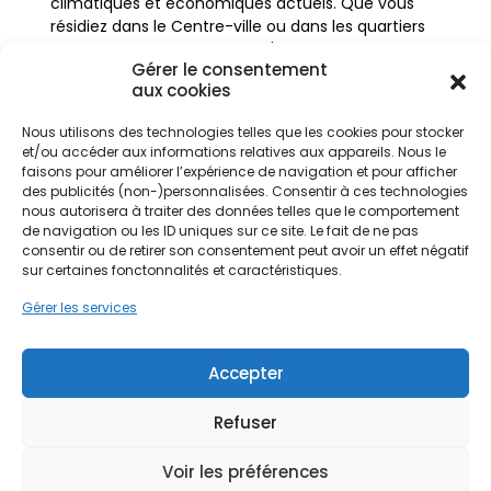
climatiques et économiques actuels. Que vous
résidiez dans le Centre-ville ou dans les quartiers
plus périphériques proches d'Arpajon, la transition
Gérer le consentement
vers l'énergie verte s'impose comme une
aux cookies
évidence pour les propriétaires locaux.
Nous utilisons des technologies telles que les cookies pour stocker
et/ou accéder aux informations relatives aux appareils. Nous le
L'habitat dans cette zone du Hurepoix est
faisons pour améliorer l’expérience de navigation et pour afficher
particulièrement varié, allant des traditionnelles
des publicités (non-)personnalisées. Consentir à ces technologies
nous autorisera à traiter des données telles que le comportement
maisons en meulière aux pavillons modernes en
de navigation ou les ID uniques sur ce site. Le fait de ne pas
brique, sans oublier les anciennes fermes
Ne passez pas à côté de vos
consentir ou de retirer son consentement peut avoir un effet négatif
hurepoises rénovées. Chaque typologie de toit
aides !
sur certaines fonctonnalités et caractéristiques.
offre un potentiel unique pour la production
d'électricité verte. Installer des panneaux solaires
Gérer les services
Faites vite, les budgets
à Saint-Germain-lès-Arpajon, c'est non
seulement participer à l'effort collectif de
MaPrimeRénov' sont annuels et
Accepter
réduction de l'empreinte carbone en Île-de-
limités. Les dossiers sont traités
France, mais aussi sécuriser son avenir
par ordre d'arrivée.
énergétique face à la volatilité des prix du
Refuser
marché.
Contactez-nous maintenant
Voir les préférences
pour maximiser vos aides !