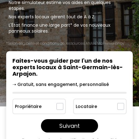
Notre simulateur estime vos aides en quelques
étapes.
Nos experts locaux gèrent tout de A à Z.
L'État finance une large part* de vos nouveaux
panneaux solaires.
*Selon éligibilité et conditions de ressources ANAH/MaPrimeRénov'.
Faites-vous guider par l'un
de nos
experts locaux à
Saint-Germain-lès-
Arpajon
.
➝ Gratuit, sans engagement, personnalisé
Propriétaire
Locataire
Suivant