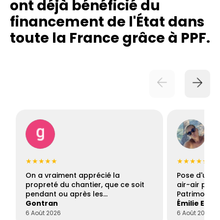
ont déjà bénéficié du
financement de l'État dans
toute la France grâce à PPF.
★★★★★
★★★★★
On a vraiment apprécié la
Pose d'une c
propreté du chantier, que ce soit
air-air par 
pendant ou après les…
Patrimoine 
Gontran
Émilie Este
6 Août 2026
6 Août 2026