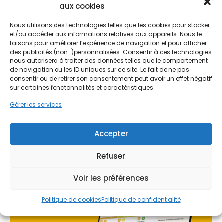
aux cookies
Nous utilisons des technologies telles que les cookies pour stocker
Le remplacement des fenêtres et des portes
et/ou accéder aux informations relatives aux appareils. Nous le
constitue une étape cruciale pour moderniser ces
Ne passez pas à côté de vos
faisons pour améliorer l’expérience de navigation et pour afficher
logements. Les vieilles ouvertures, souvent
aides !
des publicités (non-)personnalisées. Consentir à ces technologies
équipées de simples vitrages ou de cadres en bois
nous autorisera à traiter des données telles que le comportement
dégradés par le temps, sont la source principale
de navigation ou les ID uniques sur ce site. Le fait de ne pas
Faites vite, les budgets
de déperditions énergétiques. Pour les
consentir ou de retirer son consentement peut avoir un effet négatif
sur certaines fonctonnalités et caractéristiques.
propriétaires résidant à Saint-Germain-lès-
MaPrimeRénov' sont annuels et
Arpajon, mais aussi dans les zones limitrophes
limités. Les dossiers sont traités
Gérer les services
comme Breuillet ou Saint-Chéron, la rénovation
par ordre d'arrivée.
des menuiseries n'est pas seulement une
question d'esthétique. C'est une nécessité
Accepter
Contactez-nous maintenant
technique pour améliorer l'étanchéité à l'air et à
pour maximiser vos aides !
l'eau, protégeant ainsi la structure même de la
Refuser
maison contre les infiltrations et l'humidité
ambiante fréquente dans le département.
Je prends rdv !
Voir les préférences
Politique de cookies
Politique de confidentialité
L'intervention sur les menuiseries permet de
traiter les ponts thermiques, ces zones de