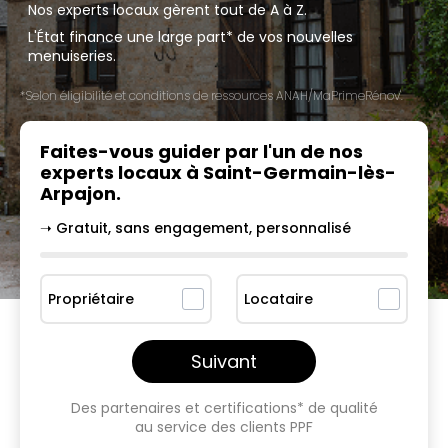
Nos experts locaux gèrent tout de A à Z.
L'État finance une large part* de vos nouvelles
menuiseries.
*Selon éligibilité et conditions de ressources ANAH/MaPrimeRénov'.
Faites-vous guider par l'un
de nos
experts locaux à
Saint-Germain-lès-
Arpajon
.
➝ Gratuit, sans engagement, personnalisé
Propriétaire
Locataire
Suivant
Des partenaires et certifications* de qualité
au service des clients PPF