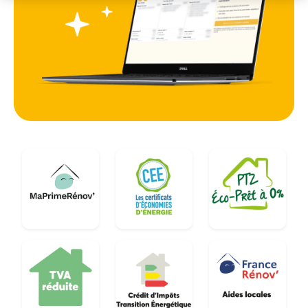
faiblesse où la chaleur s'échappe rapidement.
Que ce soit pour une ferme rénovée ou un
pavillon récent, l'installation de nouvelles fenêtres
adaptées au style architectural local permet de
conserver le cachet de l'habitat tout en
répondant aux normes thermiques actuelles.
C'est un investissement stratégique pour valoriser
le bien immobilier dans un secteur en plein
dynamisme démographique.