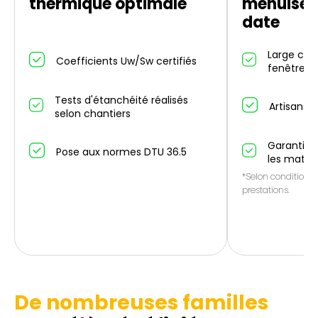
thermique optimale
menuiseri
date
Large cho
Coefficients Uw/Sw certifiés
fenêtres/
Tests d'étanchéité réalisés
Artisans p
selon chantiers
Garantie 1
Pose aux normes DTU 36.5
les matér
*Selon conditions 
prestations.
De nombreuses familles