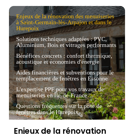
Enjeux de la rénovation des menuiseries
à Saint-Germain-lès-Arpajon et dans le
Hurepoix
Solutions techniques adaptées : PVC,
Aluminium, Bois et vitrages performants
Bénéfices concrets : confort thermique,
acoustique et économies d'énergie
Aides financières et subventions pour le
remplacement de fenêtres en Essonne
L'expertise PPF pour vos travaux de
menuiseries en Île-de-France
Questions fréquentes sur la pose de
fenêtres dans le Hurepoix
Enjeux de la rénovation