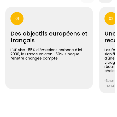
01
02
Des objectifs européens et
Une
français
reco
L’UE vise -55% d’émissions carbone d’ici
Les fe
2030, la France environ -50%. Chaque
signif
fenêtre changée compte.
d’une 
vitrag
réduir
chaleu
*Selon l
menuiser