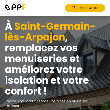
01 59 30 45 07
À
Saint-Germain-
lès-Arpajon
,
remplacez vos
menuiseries et
améliorez votre
isolation et votre
confort !
Notre simulateur estime vos aides en quelques
étapes.