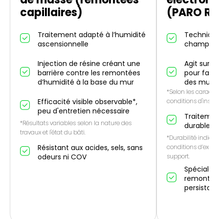
capillaires)
(PARO R
Traitement adapté à l’humidité
Technique
ascensionnelle
champ él
Injection de résine créant une
Agit sur l
barrière contre les remontées
pour favo
d’humidité à la base du mur
des murs
*Selon les caractér
Efficacité visible observable*,
conditions d'instal
peu d'entretien nécessaire
Traitemen
*Résultats variables selon la nature des
durable*
travaux et l'état du bâti.
*Durabilité indicat
Résistant aux acides, sels, sans
conditions d’expos
odeurs ni COV
support.
Spécialem
remontées
persistan