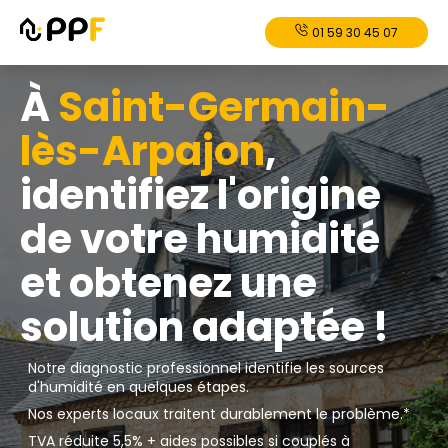
01 59 30 45 07
À
Saint-Germain-
lès-Arpajon
,
identifiez l'origine
de votre humidité
et obtenez une
solution adaptée !
Notre diagnostic professionnel identifie les sources
d'humidité en quelques étapes.
Nos experts locaux traitent durablement le problème.*
TVA réduite 5,5% + aides possibles si couplés à