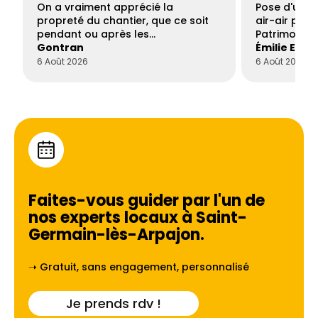
On a vraiment apprécié la
Pose d'une c
propreté du chantier, que ce soit
air-air par 
pendant ou après les…
Patrimoine 
Gontran
Émilie Este
6 Août 2026
6 Août 2026
Faites-vous guider par l'un de
nos experts locaux à
Saint-
Germain-lès-Arpajon
.
➝ Gratuit, sans engagement, personnalisé
Je prends rdv !