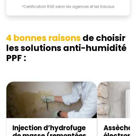
*Certification RGE selon les agences et les travaux
4 bonnes raisons
de choisir
les solutions anti-humidité
PPF :
Injection d’hydrofuge
Assèche
de masse (remontées
électroni