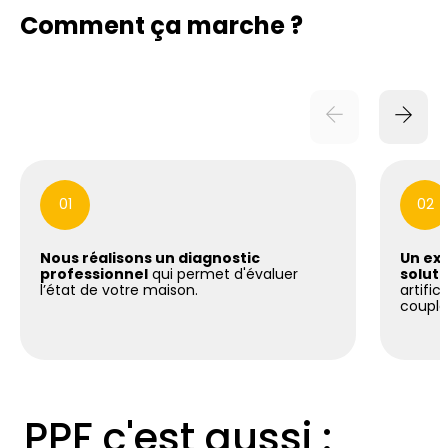
Comment ça marche ?
01
02
Nous réalisons un diagnostic
Un exp
professionnel
qui permet d'évaluer
soluti
l’état de votre maison.
artific
coupla
PPF c'est aussi :