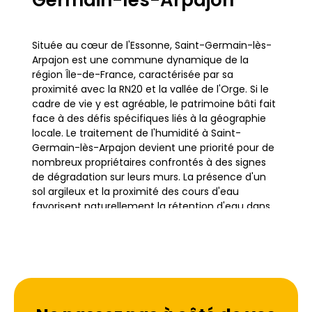
Germain-lès-Arpajon
Située au cœur de l'Essonne, Saint-Germain-lès-
Arpajon est une commune dynamique de la
région Île-de-France, caractérisée par sa
proximité avec la RN20 et la vallée de l'Orge. Si le
cadre de vie y est agréable, le patrimoine bâti fait
face à des défis spécifiques liés à la géographie
locale. Le traitement de l'humidité à Saint-
Germain-lès-Arpajon devient une priorité pour de
nombreux propriétaires confrontés à des signes
de dégradation sur leurs murs. La présence d'un
sol argileux et la proximité des cours d'eau
favorisent naturellement la rétention d'eau dans
les fondations, créant un terrain propice aux
désordres du bâtiment.
L'humidité maison n'est pas qu'un problème
esthétique, c'est un enjeu structurel majeur dans
ce secteur. Qu'il s'agisse de pavillons récents ou