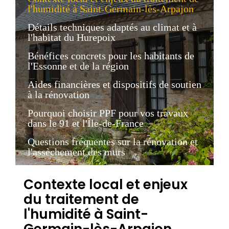
l'humidité à Saint-Germain-lès-Arpajon
Détails techniques adaptés au climat et à
l'habitat du Hurepoix
Bénéfices concrets pour les habitants de
l'Essonne et de la région
Aides financières et dispositifs de soutien
à la rénovation
Pourquoi choisir PPF pour vos travaux
dans le 91 et l'Île-de-France
Questions fréquentes sur la rénovation et
l'assèchement des murs
Contexte local et enjeux
du traitement de
l'humidité à Saint-