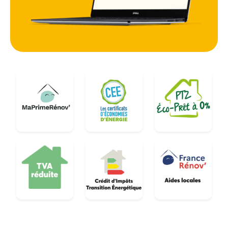
maisons individuelles ou de bâtiments plus
anciens nécessitant une attention particulière.