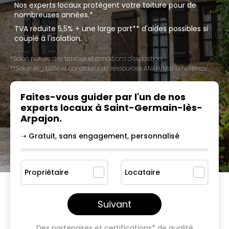
Nos experts locaux protègent votre toiture pour de
nombreuses années.*
TVA réduite 5,5% + une large part** d'aides possibles si
couplé à l'isolation.
*Selon nature des travaux et conditions d'exposition.
**Selon éligibilité et conditions de ressources ANAH/MaPrimeRénov'.
Faites-vous guider par l'un
de nos
experts locaux à
Saint-Germain-lès-
Arpajon
.
➝ Gratuit, sans engagement, personnalisé
Propriétaire
Locataire
Suivant
Des partenaires et certifications* de qualité