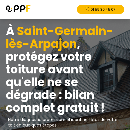
01 59 30 45 07
À
Saint-Germain-
lès-Arpajon
,
protégez votre
toiture avant
qu'elle ne se
dégrade : bilan
complet gratuit !
Notre diagnostic professionnel identifie l'état de votre
toit en quelques étapes.