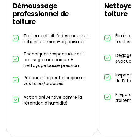
Démoussage
Nettoyag
professionnel de
toiture
toiture
Traitement ciblé des mousses,
Éliminatio
lichens et micro-organismes
feuilles m
Techniques respectueuses :
Dégagemen
brossage mécanique +
évacuatio
nettoyage basse pression
Inspectio
Redonne l'aspect d'origine à
de l'état 
vos tuiles/ardoises
Préparati
Action préventive contre la
traitemen
rétention d'humidité