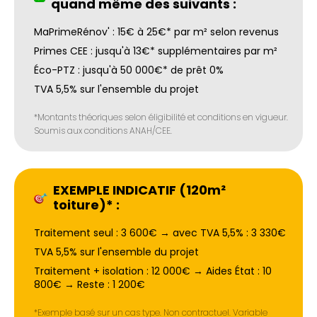
quand même des suivants :
MaPrimeRénov' : 15€ à 25€* par m² selon revenus
Primes CEE : jusqu'à 13€* supplémentaires par m²
Éco-PTZ : jusqu'à 50 000€* de prêt 0%
TVA 5,5% sur l'ensemble du projet
*Montants théoriques selon éligibilité et conditions en vigueur.
Soumis aux conditions ANAH/CEE.
EXEMPLE INDICATIF (120m²
toiture)* :
Traitement seul : 3 600€ → avec TVA 5,5% : 3 330€
TVA 5,5% sur l'ensemble du projet
Traitement + isolation : 12 000€ → Aides État : 10
800€ → Reste : 1 200€
*Exemple basé sur un cas type. Non contractuel. Variable