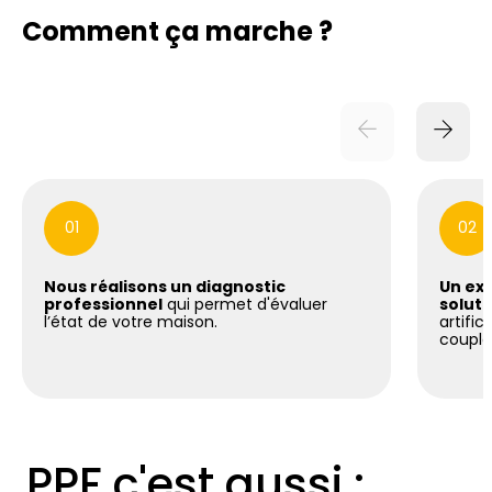
Comment ça marche ?
01
02
Nous réalisons un diagnostic
Un exp
professionnel
qui permet d'évaluer
soluti
l’état de votre maison.
artific
coupla
PPF c'est aussi :