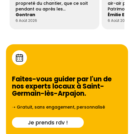
propreté du chantier, que ce soit
air-air par 
pendant ou après les…
Patrimoine 
Gontran
Émilie Este
6 Août 2026
6 Août 2026
Faites-vous guider par l'un de
nos experts locaux à
Saint-
Germain-lès-Arpajon
.
➝ Gratuit, sans engagement, personnalisé
Je prends rdv !