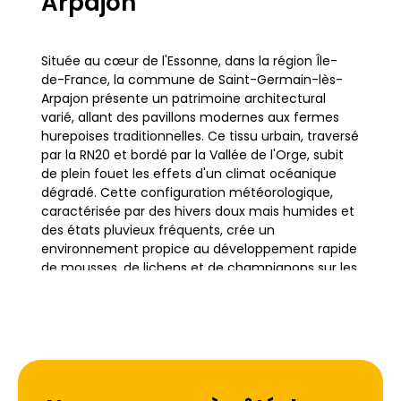
Arpajon
Située au cœur de l'Essonne, dans la région Île-
de-France, la commune de Saint-Germain-lès-
Arpajon présente un patrimoine architectural
varié, allant des pavillons modernes aux fermes
hurepoises traditionnelles. Ce tissu urbain, traversé
par la RN20 et bordé par la Vallée de l'Orge, subit
de plein fouet les effets d'un climat océanique
dégradé. Cette configuration météorologique,
caractérisée par des hivers doux mais humides et
des états pluvieux fréquents, crée un
environnement propice au développement rapide
de mousses, de lichens et de champignons sur les
couvertures.
Que ce soit dans le centre-ville ou dans les zones
résidentielles s'étendant vers les secteurs proches
de Breuillet et Saint-Chéron, les toitures sont