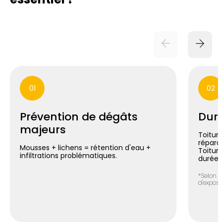
01
02
Prévention de dégâts
Duré
majeurs
Toiture
répara
Mousses + lichens = rétention d'eau +
Toitur
infiltrations problématiques.
durée*
*Selon n
d'exposit