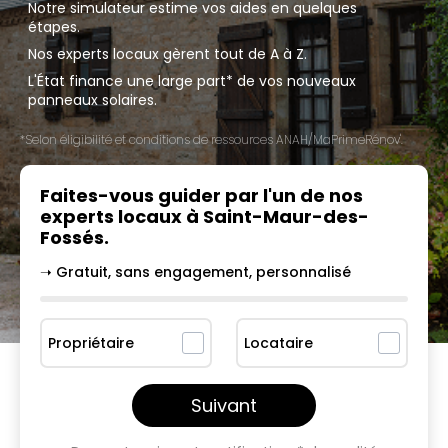
Notre simulateur estime vos aides en quelques
étapes.
Nos experts locaux gèrent tout de A à Z.
L'État finance une large part* de vos nouveaux
panneaux solaires.
*Selon éligibilité et conditions de ressources ANAH/MaPrimeRénov'.
Faites-vous guider par l'un
de nos
experts locaux à
Saint-Maur-des-
Fossés
.
➝ Gratuit, sans engagement, personnalisé
Propriétaire
Locataire
Suivant