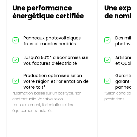
Une performance
Une exper
énergétique certifiée
de nombr
Panneaux photovoltaïques
Des millier
fixes et mobiles certifiés
photovolt
Jusqu’à 50%* d’économies sur
Artisans p
vos factures d’électricité
et QualiP
Production optimisée selon
Garantie 1
votre région et l’orientation de
garantie f
votre toit*
panneaux
*Estimation basée sur un cas type. Non
*Selon conditions 
contractuelle. Variable selon
prestations.
l’ensoleillement, l’orientation et les
équipements installés.