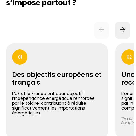
s’impose partout ?
01
02
Des objectifs européens et
Une
français
reco
L’UE et la France ont pour objectif
L’énerg
l’indépendance énergétique renforcée
signif
par le solaire, contribuant à réduire
par in
significativement les importations
compte
énergétiques.
*Variabl
énergéti