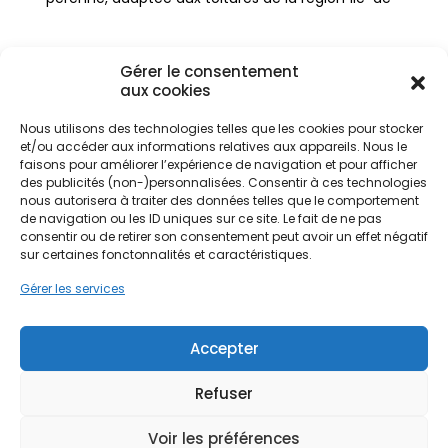
France.
Gérer le consentement
Le climat océanique dégradé de la zone offre un
aux cookies
ensoleillement suffisant pour rentabiliser une
installation solaire, même si les hivers peuvent
Nous utilisons des technologies telles que les cookies pour stocker
être nuageux. Les habitants des quartiers du Parc
et/ou accéder aux informations relatives aux appareils. Nous le
Ne passez pas à côté de vos
faisons pour améliorer l’expérience de navigation et pour afficher
ou de Saint-Maur-Créteil sont de plus en plus
des publicités (non-)personnalisées. Consentir à ces technologies
aides !
nombreux à envisager l'autoconsommation.
nous autorisera à traiter des données telles que le comportement
Cette démarche permet non seulement de
de navigation ou les ID uniques sur ce site. Le fait de ne pas
s'affranchir partiellement des fluctuations du prix
Faites vite, les budgets
consentir ou de retirer son consentement peut avoir un effet négatif
de l'électricité, mais aussi de contribuer
sur certaines fonctonnalités et caractéristiques.
MaPrimeRénov' sont annuels et
activement à la production d'énergie verte locale.
Gérer les services
limités. Les dossiers sont traités
Pour une ville bordée par la Boucle de la Marne,
l'intégration esthétique et technique de ces
par ordre d'arrivée.
équipements est cruciale pour préserver le
Accepter
charme architectural des lieux.
Contactez-nous maintenant
pour maximiser vos aides !
Refuser
Je prends rdv !
Voir les préférences