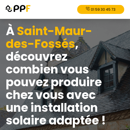
01 59 30 45 73
À
Saint-Maur-
des-Fossés
,
découvrez
combien vous
pouvez produire
chez vous avec
une installation
solaire adaptée !