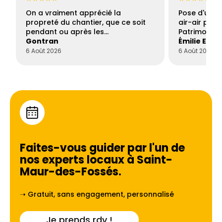
On a vraiment apprécié la
Pose d'une c
propreté du chantier, que ce soit
air-air par 
pendant ou après les…
Patrimoine 
Gontran
Émilie Este
6 Août 2026
6 Août 2026
Faites-vous guider par l'un de
nos experts locaux à
Saint-
Maur-des-Fossés
.
➝ Gratuit, sans engagement, personnalisé
Je prends rdv !