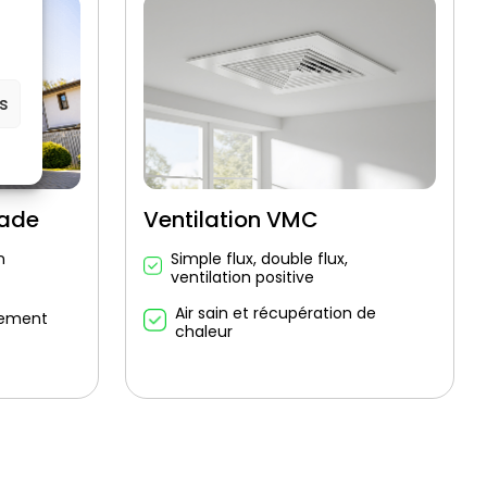
es
çade
Ventilation VMC
n
Simple flux, double flux,
ventilation positive
Air sain et récupération de
sement
chaleur