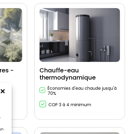
res -
Chauffe-eau
thermodynamique
Économies d'eau chaude jusqu'à
70%
d'air
COP 3 à 4 minimum
r
 un