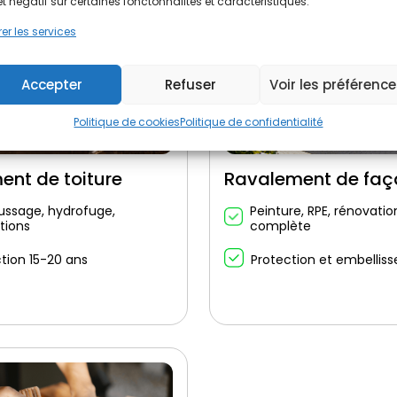
et négatif sur certaines fonctonnalités et caractéristiques.
er les services
Accepter
Refuser
Voir les préférenc
Politique de cookies
Politique de confidentialité
ent de toiture
Ravalement de fa
ssage, hydrofuge,
Peinture, RPE, rénovatio
tions
complète
tion 15-20 ans
Protection et embellis