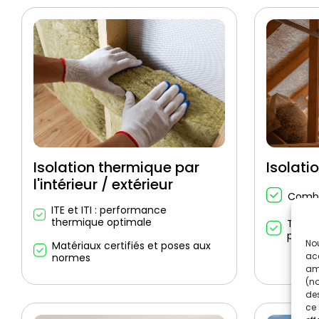
Isolation thermique par
Isolati
l'intérieur / extérieur
Combl
ITE et ITI : performance
thermique optimale
Techn
panne
Nou
Matériaux certifiés et poses aux
acc
normes
amé
(no
des
ce 