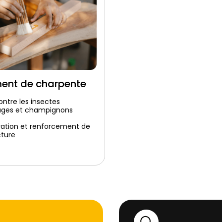
ment de charpente
ontre les insectes
ages et champignons
vation et renforcement de
cture