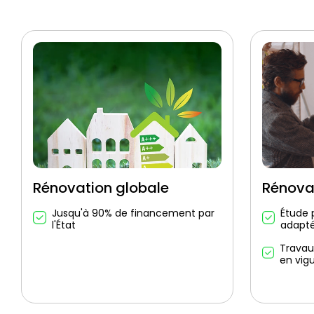
Rénovation globale
Rénova
Jusqu'à 90% de financement par
Étude 
l'État
adapt
Travau
en vig