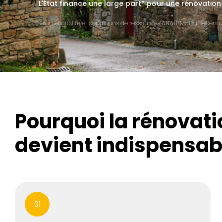
L'État finance une large part* pour une rénovation
*Selon éligibilité et conditions de ressources ANAH/MaPrimeRénov'
Pourquoi la rénovat
devient indispensab
01