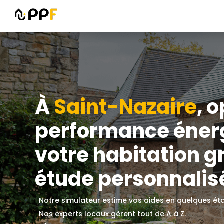
À
Saint-Nazaire
, 
performance éner
votre habitation g
étude personnalisé
Notre simulateur estime vos aides en quelques ét
Nos experts locaux gèrent tout de A à Z.