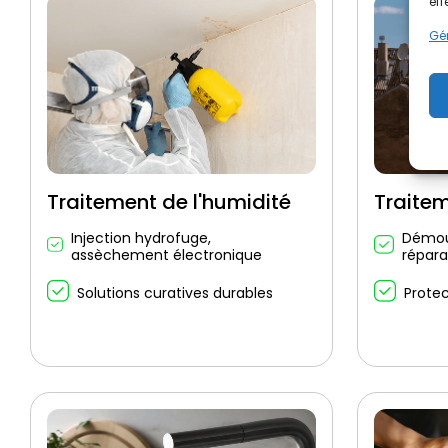
eff
Gér
Traitement de l'humidité
Traitem
Injection hydrofuge,
Démou
assèchement électronique
répara
Solutions curatives durables
Protec