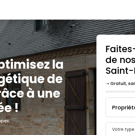
Faites
de nos
optimisez la
Saint-
gétique de
➝ Gratuit, s
râce à une
e !
Propriét
apes.
Votre type