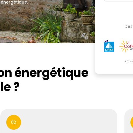
 énergétique.
.
Des 
*Cer
ion énergétique
le ?
02