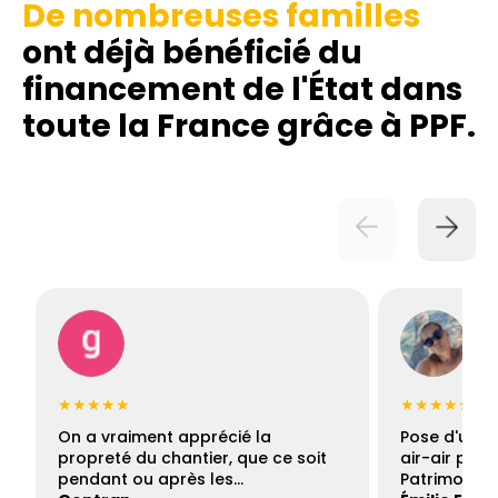
De nombreuses familles
ont déjà bénéficié du
financement de l'État dans
toute la France grâce à PPF.
★★★★★
★★★★★
On a vraiment apprécié la
Pose d'une c
propreté du chantier, que ce soit
air-air par 
pendant ou après les…
Patrimoine 