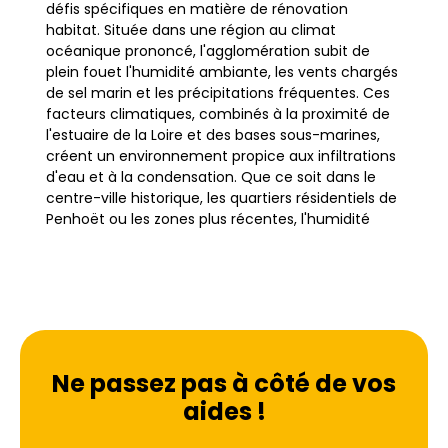
défis spécifiques en matière de rénovation
habitat. Située dans une région au climat
océanique prononcé, l'agglomération subit de
plein fouet l'humidité ambiante, les vents chargés
de sel marin et les précipitations fréquentes. Ces
facteurs climatiques, combinés à la proximité de
l'estuaire de la Loire et des bases sous-marines,
créent un environnement propice aux infiltrations
d'eau et à la condensation. Que ce soit dans le
centre-ville historique, les quartiers résidentiels de
Penhoët ou les zones plus récentes, l'humidité
maison est une préoccupation majeure pour les
propriétaires soucieux de préserver leur
patrimoine.
L'habitat nazairien est particulièrement diversifié,
allant des vieilles demeures en schiste typiques de
Ne passez pas à côté de vos
la région aux villas balnéaires de Saint-Marc-sur-
aides !
Mer, en passant par les constructions en béton de
l'après-guerre. Chaque type de bâti réagit