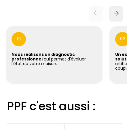
01
02
Nous réalisons un diagnostic
Un exp
professionnel
qui permet d'évaluer
soluti
l’état de votre maison.
artific
coupla
PPF c'est aussi :