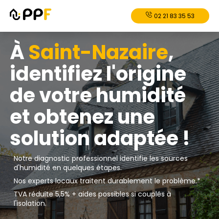
02 21 83 35 53
À
Saint-Nazaire
,
identifiez l'origine
de votre humidité
et obtenez une
solution adaptée !
Notre diagnostic professionnel identifie les sources
d'humidité en quelques étapes.
Nos experts locaux traitent durablement le problème.*
TVA réduite 5,5% + aides possibles si couplés à
l'isolation.