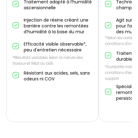
Traitement adapté à l’humidité
Technique
ascensionnelle
champ él
Injection de résine créant une
Agit sur l
barrière contre les remontées
pour favo
d’humidité à la base du mur
des murs
*Selon les caractér
Efficacité visible observable*,
conditions d'instal
peu d'entretien nécessaire
Traitemen
*Résultats variables selon la nature des
durable*
travaux et l'état du bâti.
*Durabilité indicat
Résistant aux acides, sels, sans
conditions d’expos
odeurs ni COV
support.
Spécialem
remontées
persistan