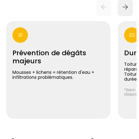
01
02
Prévention de dégâts
Duré
majeurs
Toiture
répara
Mousses + lichens = rétention d'eau +
Toitur
infiltrations problématiques.
durée*
*Selon n
d'exposit