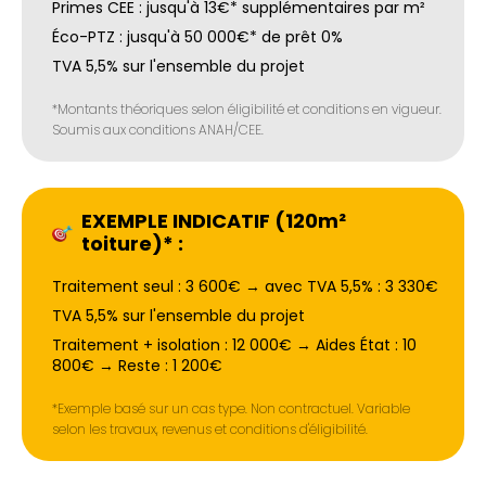
Primes CEE : jusqu'à 13€* supplémentaires par m²
Éco-PTZ : jusqu'à 50 000€* de prêt 0%
TVA 5,5% sur l'ensemble du projet
*Montants théoriques selon éligibilité et conditions en vigueur.
Soumis aux conditions ANAH/CEE.
EXEMPLE INDICATIF (120m²
toiture)* :
Traitement seul : 3 600€ → avec TVA 5,5% : 3 330€
TVA 5,5% sur l'ensemble du projet
Traitement + isolation : 12 000€ → Aides État : 10
800€ → Reste : 1 200€
*Exemple basé sur un cas type. Non contractuel. Variable
selon les travaux, revenus et conditions d'éligibilité.