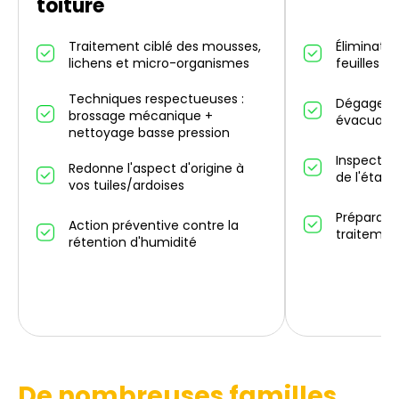
toiture
Traitement ciblé des mousses,
Éliminatio
lichens et micro-organismes
feuilles m
Techniques respectueuses :
Dégagemen
brossage mécanique +
évacuatio
nettoyage basse pression
Inspectio
Redonne l'aspect d'origine à
de l'état 
vos tuiles/ardoises
Préparati
Action préventive contre la
traitemen
rétention d'humidité
De nombreuses familles