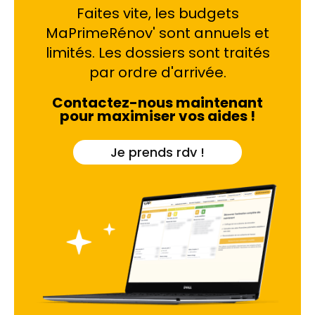
Faites vite, les budgets
l'humidité. Sans un entretien régulier, l'eau
stagnante sur les tuiles ou les ardoises finit par
MaPrimeRénov' sont annuels et
infiltrer la charpente, provoquant des dégâts
limités. Les dossiers sont traités
structurels coûteux. Le traitement de toiture à
par ordre d'arrivée.
Saint-Nazaire n'est donc pas une simple question
d'esthétique, mais une nécessité technique pour
Contactez-nous maintenant
préserver l'intégrité du logement. Ignorer
pour maximiser vos aides !
l'accumulation de végétaux sur un toit exposé à
l'air salin de Pornichet ou de Trignac revient à
accepter une usure prématurée de la couverture.
Je prends rdv !
PPF intervient spécifiquement pour contrer ces
effets locaux. Le nettoyage de toit dans cette
zone géographique requiert une approche
adaptée, capable de neutraliser l'acidité des
mousses tout en respectant la fragilité des
matériaux anciens ou modernes. Que ce soit pour
une maison individuelle à Montoir-de-Bretagne ou
une résidence secondaire à La Baule-Escoublac, la
prévention contre l'humidité est la clé pour éviter