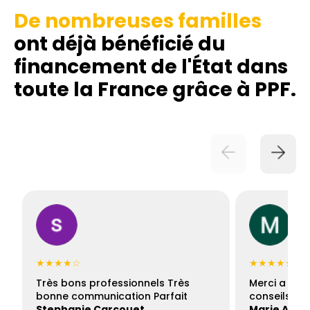
De nombreuses familles
ont déjà bénéficié du
financement de l'État dans
toute la France grâce à PPF.
★★★★☆
★★★★★
Très bons professionnels Très
Merci a Fran
bonne communication Parfait
conseils con
Stephanie Carcouet
Marie And