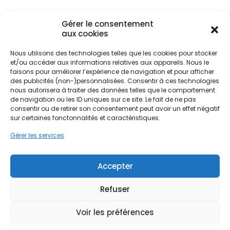
la plus pertinente pour lutter contre les
déperditions de chaleur et améliorer le confort
global du logement.
Gérer le consentement
aux cookies
Nous utilisons des technologies telles que les cookies pour stocker
Le parc immobilier sartrouvillois, souvent ancien
et/ou accéder aux informations relatives aux appareils. Nous le
ou construit durant les Trente Glorieuses, souffre
Ne passez pas à côté de vos
faisons pour améliorer l’expérience de navigation et pour afficher
fréquemment d'une isolation insuffisante. Les
des publicités (non-)personnalisées. Consentir à ces technologies
aides !
murs mal isolés laissent s'échapper une part
nous autorisera à traiter des données telles que le comportement
considérable de la chaleur, entraînant des
de navigation ou les ID uniques sur ce site. Le fait de ne pas
Faites vite, les budgets
consentir ou de retirer son consentement peut avoir un effet négatif
factures énergétiques élevées et une sensation
sur certaines fonctonnalités et caractéristiques.
de paroi froide désagréable. Entreprendre des
MaPrimeRénov' sont annuels et
travaux d'isolation des murs permet non
Gérer les services
limités. Les dossiers sont traités
seulement de réduire l'empreinte carbone du
par ordre d'arrivée.
bâtiment, mais aussi de valoriser le bien
immobilier dans une zone dynamique proche de
Accepter
Contactez-nous maintenant
La Défense et des villes limitrophes comme
pour maximiser vos aides !
Argenteuil ou Houilles.
Refuser
Je prends rdv !
Voir les préférences