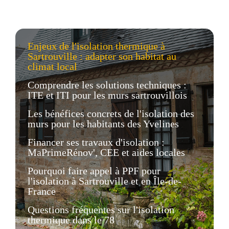
Enjeux de l'isolation thermique à
Sartrouville : adapter son habitat au
climat local
Comprendre les solutions techniques :
ITE et ITI pour les murs sartrouvillois
Les bénéfices concrets de l'isolation des
murs pour les habitants des Yvelines
Financer ses travaux d'isolation :
MaPrimeRénov', CEE et aides locales
Pourquoi faire appel à PPF pour
l'isolation à Sartrouville et en Île-de-
France
Questions fréquentes sur l'isolation
thermique dans le 78