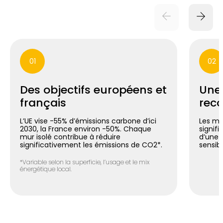
01
02
Des objectifs européens et
Une
français
reco
L’UE vise -55% d’émissions carbone d’ici
Les mu
2030, la France environ -50%. Chaque
signif
mur isolé contribue à réduire
d’une 
significativement les émissions de CO2*.
sensib
*Variable selon la superficie, l’usage et le mix
énergétique local.