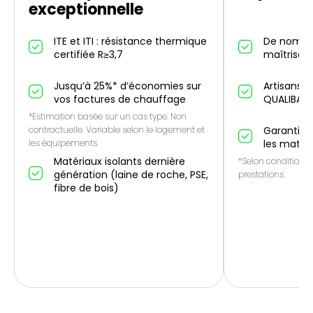
exceptionnelle
ITE et ITI : résistance thermique
De nombr
certifiée R≥3,7
maîtrise IT
Jusqu’à 25%* d’économies sur
Artisans p
vos factures de chauffage
QUALIBAT
*Estimation basée sur un cas type. Non
contractuelle. Variable selon le logement et
Garantie 1
les équipements.
les matér
Matériaux isolants dernière
*Selon conditions 
génération (laine de roche, PSE,
prestations.
fibre de bois)