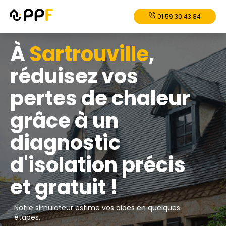
01 59 30 43 84
À
Sartrouville
,
réduisez vos
pertes de chaleur
grâce à un
diagnostic
d'isolation précis
et gratuit !
Notre simulateur estime vos aides en quelques
étapes.