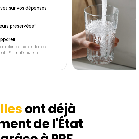
ives sur vos dépenses
leurs préservées*
appareil
es selon les habitudes de
nts. Estimations non
lles
ont déjà
ment de l'État
 grâce à PPF.