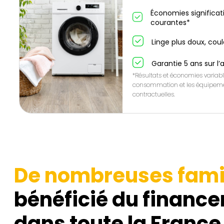
Économies significat
courantes*
Linge plus doux, cou
Garantie 5 ans sur l’
*Résultats et économies variabl
consommation et les équipeme
contractuelles.
De nombreuses fami
bénéficié du finance
dans toute la France