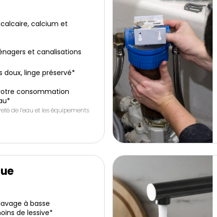
calcaire, calcium et
énagers et canalisations
 doux, linge préservé*
 votre consommation
au*
ureté de l’eau et les équipements
que
lavage à basse
ins de lessive*