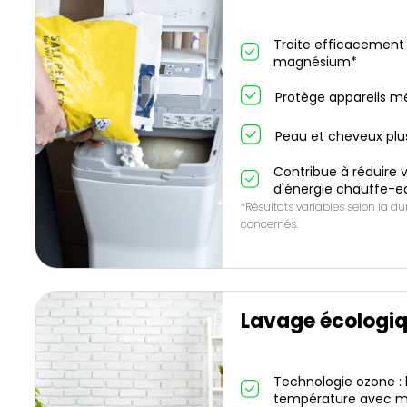
Traite efficacement 
magnésium*
Protège appareils m
Peau et cheveux plus
Contribue à réduire
d'énergie chauffe-e
*Résultats variables selon la d
concernés.
Lavage écologi
Technologie ozone : 
température avec mo