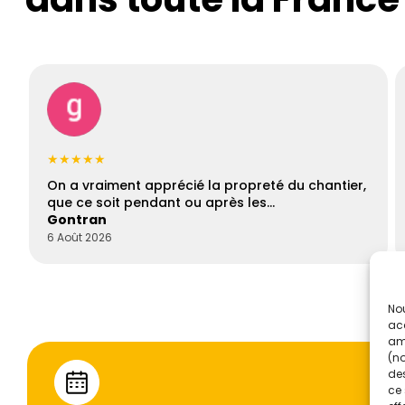
★★★★★
On a vraiment apprécié la propreté du chantier,
que ce soit pendant ou après les…
Gontran
6 Août 2026
Nou
acc
amé
(no
des
ce 