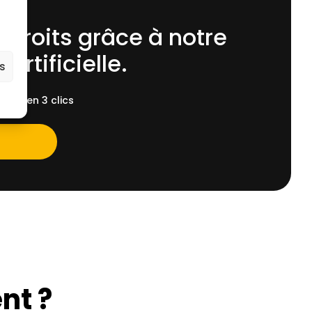
 droits grâce à notre
 Artificielle.
es
ent, en 3 clics
nt ?