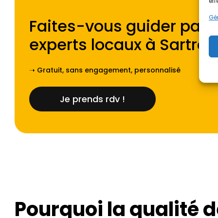
eff
Gér
Faites-vous guider par l
experts locaux à
Sartrouv
➝ Gratuit, sans engagement, personnalisé
Je prends rdv !
Pourquoi la qualité 