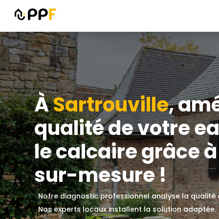
À
Sartrouville
, amé
qualité de votre ea
le calcaire grâce à
sur-mesure !
Notre diagnostic professionnel analyse la qualité
Nos experts locaux installent la solution adaptée.