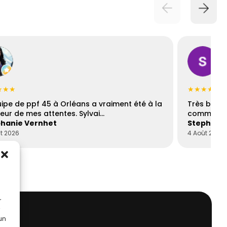
★★★
★★★★☆
uipe de ppf 45 à Orléans a vraiment été à la
Très bons
eur de mes attentes. Sylvai…
communica
hanie Vernhet
Stephani
t 2026
4 Août 2026
r
 un