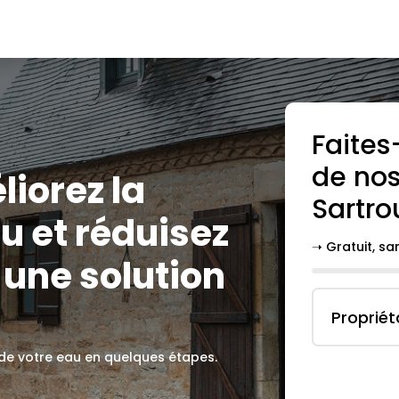
Faites
de nos
liorez la
Sartro
u et réduisez
➝ Gratuit, s
 une solution
Propriét
 de votre eau en quelques étapes.