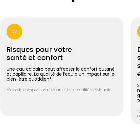
02
Risques pour votre
santé et confort
Une eau calcaire peut affecter le confort cutané
et capillaire. La qualité de l’eau a un impact sur le
bien-être quotidien*.
S
*Selon la composition de l’eau et la sensibilité individuelle.
m
g
t
*
c