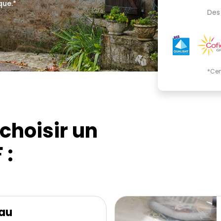
que.*
Des 
*Cer
choisir un
 :
eau