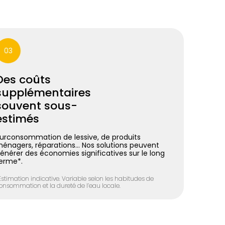
03
Des coûts
supplémentaires
souvent sous-
estimés
urconsommation de lessive, de produits
énagers, réparations… Nos solutions peuvent
énérer des économies significatives sur le long
erme*.
Estimation indicative. Variable selon les habitudes de
onsommation et la dureté de l’eau locale.