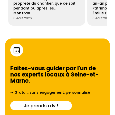
propreté du chantier, que ce soit
air-air par 
pendant ou après les…
Patrimoine 
Gontran
Émilie Este
6 Août 2026
6 Août 2026
Faites-vous guider par l'un de
nos experts locaux à
Seine-et-
Marne
.
➝ Gratuit, sans engagement, personnalisé
Je prends rdv !