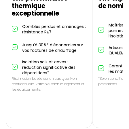
thermique
de nombr
exceptionnelle
Maîtrise d
Combles perdus et aménagés :
panneaux 
résistance R≥7
l’isolation
Jusqu’à 30%* d’économies sur
Artisans p
vos factures de chauffage
QUALIBAT
Isolation sols et caves :
Garantie 1
réduction significative des
les matér
déperditions*
*Estimation basée sur un cas type. Non
*Selon conditions 
contractuelle. Variable selon le logement et
prestations.
les équipements.