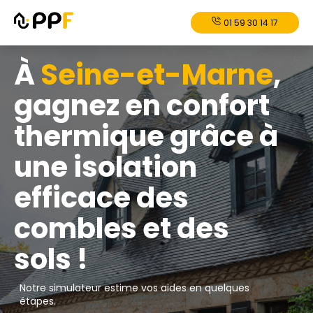
01 59 30 14 17
À
Seine-et-Marne
,
gagnez en confort
thermique grâce à
une isolation
efficace des
combles et des
sols !
Notre simulateur estime vos aides en quelques
étapes.