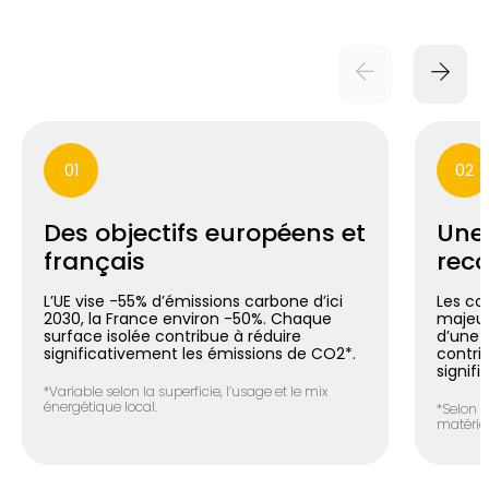
01
02
Des objectifs européens et
Une
français
reco
L’UE vise -55% d’émissions carbone d’ici
Les co
2030, la France environ -50%. Chaque
majeur
surface isolée contribue à réduire
d’une m
significativement les émissions de CO2*.
contri
signifi
*Variable selon la superficie, l’usage et le mix
énergétique local.
*Selon l
matéria