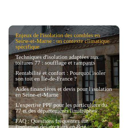
Enjeux de l'isolation des combles en
Seine-et-Marne : un contexte climatique
spécifique
Techniques d'isolation adaptées aux
toitures 77 : soufflage et rampants
Rentabilité et confort : Pourquoi isoler
son toit en Île-de-France ?
Aides financières et devis pour l'isolation
en Seine-et-Marne
L'expertise PPF pour les particuliers du
77 et des départements limitrophes
FAQ : Questions fréquentes sur
l'isolation des greniers en Brie