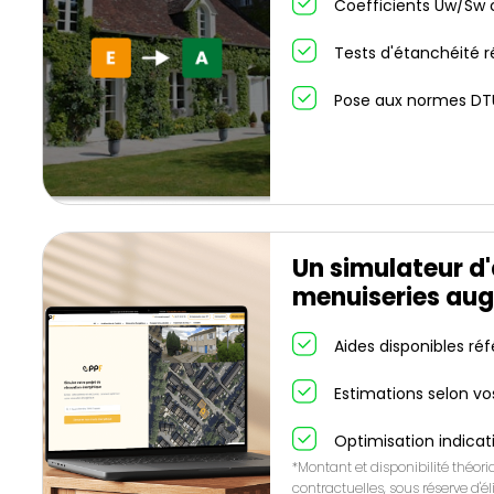
Coefficients Uw/Sw c
Tests d'étanchéité r
Pose aux normes DT
Un simulateur d
menuiseries aug
Aides disponibles ré
Estimations selon vo
Optimisation indicat
*Montant et disponibilité théor
contractuelles, sous réserve d'éli