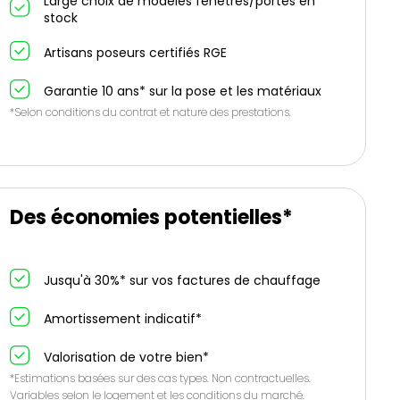
Large choix de modèles fenêtres/portes en
stock
Artisans poseurs certifiés RGE
Garantie 10 ans* sur la pose et les matériaux
*Selon conditions du contrat et nature des prestations.
Des économies potentielles*
Jusqu'à 30%* sur vos factures de chauffage
Amortissement indicatif*
Valorisation de votre bien*
*Estimations basées sur des cas types. Non contractuelles.
Variables selon le logement et les conditions du marché.