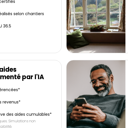
ertifiés
éalisés selon chantiers
U 36.5
'aides
menté par l'IA
férencées*
s revenus*
ive des aides cumulables*
iques. Simulations non
gibilité.