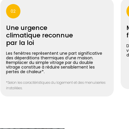
02
Une urgence
climatique reconnue
par la loi
D
v
Les fenêtres représentent une part significative
d
des déperditions thermiques d’une maison.
Remplacer du simple vitrage par du double
vitrage constitue à réduire sensiblement les
pertes de chaleur*.
*Selon les caractéristiques du logement et des menuiseries
installées.