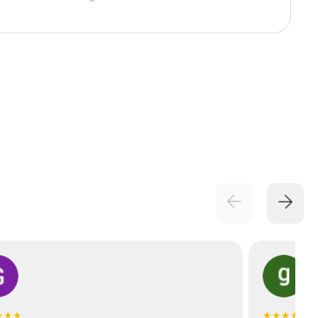
★★★
★★★★★