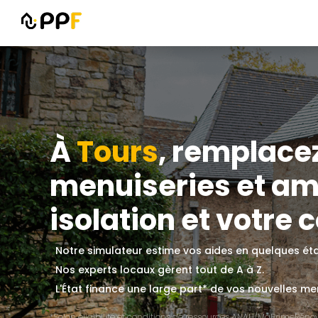
À
Tours
, remplace
menuiseries et amé
isolation et votre c
Notre simulateur estime vos aides en quelques ét
Nos experts locaux gèrent tout de A à Z.
L'État finance une large part* de vos nouvelles men
*Selon éligibilité et conditions de ressources ANAH/MaPrimeRénov'