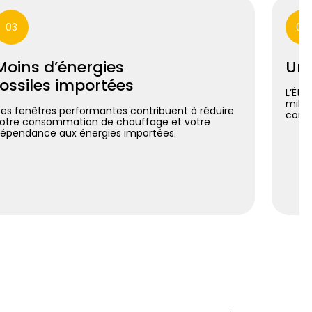
03
04
Moins d’énergies
Un 
fossiles importées
L’Éta
milli
es fenêtres performantes contribuent à réduire
const
otre consommation de chauffage et votre
épendance aux énergies importées.