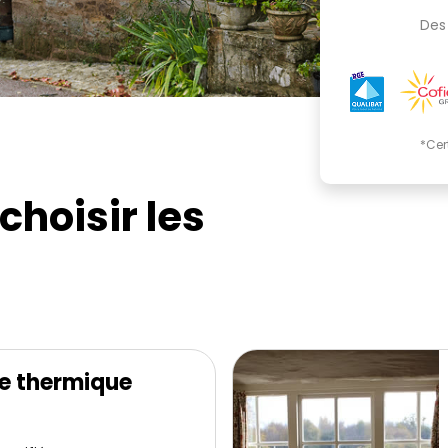
Des 
*Cer
choisir les
e thermique