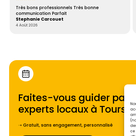
Très bons professionnels Très bonne
communication Parfait
Stephanie Carcouet
4 Août 2026
Faites-vous guider par l
Nou
experts locaux à
Tours
.
acc
amé
(no
➝ Gratuit, sans engagement, personnalisé
des
ce 