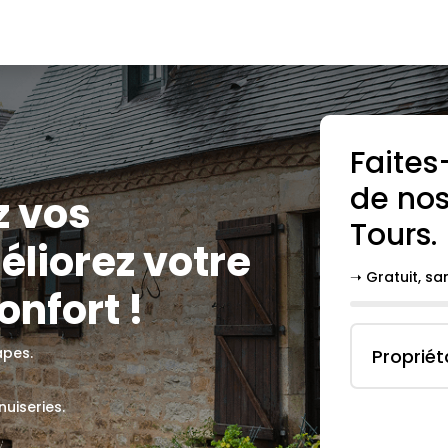
Faites
de nos
z vos
Tours
.
liorez votre
➝ Gratuit, s
onfort !
apes.
Propriét
uiseries.
.