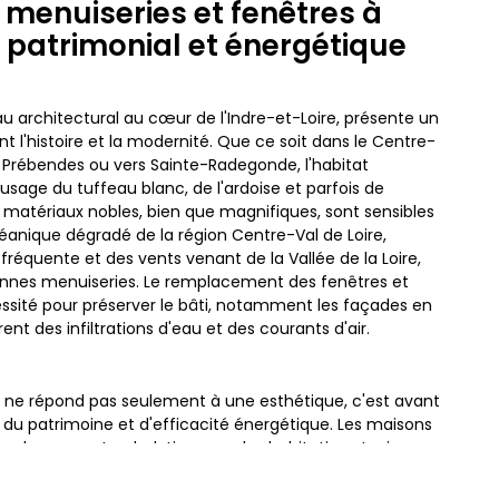
menuiseries et fenêtres à
u patrimonial et énergétique
oyau architectural au cœur de l'Indre-et-Loire, présente un
nt l'histoire et la modernité. Que ce soit dans le Centre-
des Prébendes ou vers Sainte-Radegonde, l'habitat
usage du tuffeau blanc, de l'ardoise et parfois de
atériaux nobles, bien que magnifiques, sont sensibles
éanique dégradé de la région Centre-Val de Loire,
fréquente et des vents venant de la Vallée de la Loire,
ennes menuiseries. Le remplacement des fenêtres et
essité pour préserver le bâti, notamment les façades en
rent des infiltrations d'eau et des courants d'air.
 ne répond pas seulement à une esthétique, c'est avant
 du patrimoine et d'efficacité énergétique. Les maisons
es demeures troglodytiques ou les habitations typiques
ellé, possèdent souvent des ouvertures simples vitrages
n hiver et la chaleur en été. Une entreprise de rénovation