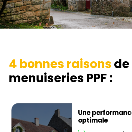
4 bonnes raisons
de 
menuiseries PPF :
Une performanc
optimale