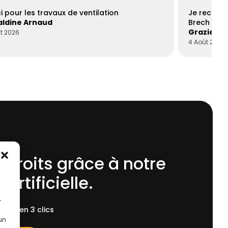
i pour les travaux de ventilation
Je recomm
ldine Arnaud
Brech est 
Graziella
t 2026
4 Août 2026
 droits grâce à notre
 Artificielle.
r
ent, en 3 clics
 un