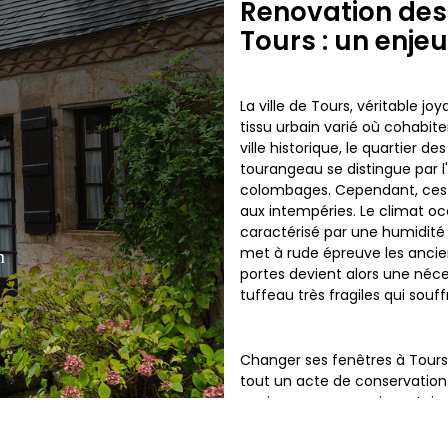
Renovation des 
Tours : un enje
La ville de Tours, véritable j
tissu urbain varié où cohabite
ville historique, le quartier 
tourangeau se distingue par l'
colombages. Cependant, ces m
aux intempéries. Le climat oc
caractérisé par une humidité 
met à rude épreuve les anci
n
portes devient alors une néc
tuffeau très fragiles qui souff
Changer ses fenêtres à Tours
tout un acte de conservation
anciennes, y compris certain
des quartiers Sanitas et Tonn
qui laissent passer le froid e