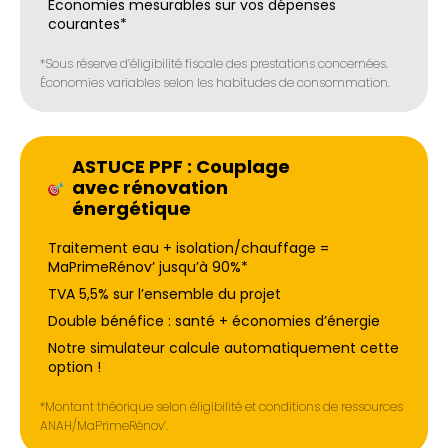
Économies mesurables sur vos dépenses
courantes*
*Sous réserve d’éligibilité fiscale des prestations concernées.
Économies variables selon les habitudes de consommation.
ASTUCE PPF : Couplage
avec rénovation
énergétique
Traitement eau + isolation/chauffage =
MaPrimeRénov’ jusqu’à 90%*
TVA 5,5% sur l’ensemble du projet
Double bénéfice : santé + économies d’énergie
Notre simulateur calcule automatiquement cette
option !
*Montant théorique selon éligibilité et conditions de ressources
ANAH/MaPrimeRénov’.