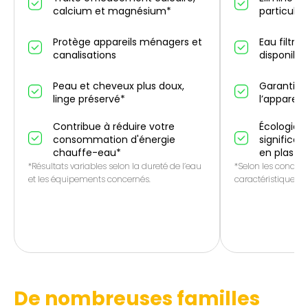
calcium et magnésium*
particules
Protège appareils ménagers et
Eau filtré
canalisations
disponibl
Peau et cheveux plus doux,
Garantie 
linge préservé*
l’appareil
Contribue à réduire votre
Écologique
consommation d'énergie
significat
chauffe-eau*
en plasti
*Résultats variables selon la dureté de l’eau
*Selon les conditio
et les équipements concernés.
caractéristiques de
De nombreuses familles