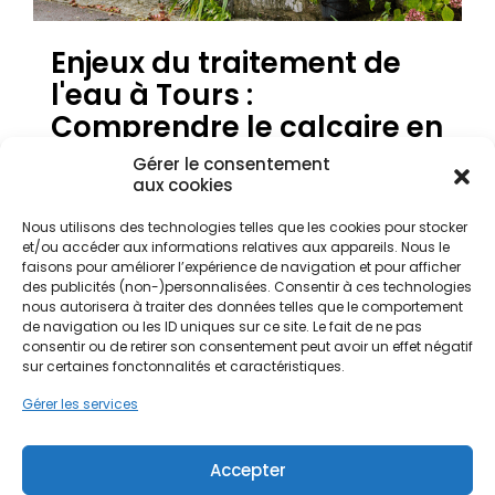
Enjeux du traitement de
l'eau à Tours :
Comprendre le calcaire en
Indre-et-Loire
Gérer le consentement
aux cookies
Nous utilisons des technologies telles que les cookies pour stocker
La qualité de l'eau est une préoccupation majeure
et/ou accéder aux informations relatives aux appareils. Nous le
pour les propriétaires de la région Centre-Val de
faisons pour améliorer l’expérience de navigation et pour afficher
Loire. À Tours et dans son agglomération, l'eau
des publicités (non-)personnalisées. Consentir à ces technologies
distribuée présente une dureté significative,
nous autorisera à traiter des données telles que le comportement
caractéristique des sols calcaires de la Vallée de la
de navigation ou les ID uniques sur ce site. Le fait de ne pas
Loire. Cette eau dite "dure" contient une forte
consentir ou de retirer son consentement peut avoir un effet négatif
sur certaines fonctonnalités et caractéristiques.
concentration en calcium et en magnésium. Pour
les habitants des quartiers du Centre-ville ou des
Gérer les services
Prébendes, cela se traduit rapidement par des
dépôts blancs tenaces sur les robinetteries et une
accumulation de tartre dans les canalisations. Le
Accepter
traitement d'eau devient alors une nécessité