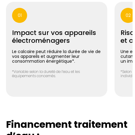
01
02
Impact sur vos appareils
Risq
électroménagers
et c
Le calcaire peut réduire la durée de vie de
Une ea
vos appareils et augmenter leur
cutané 
consommation énergétique*.
un imp
*Variable selon la dureté de l’eau et les
*Selon l
équipements concernés.
individue
Financement traitement