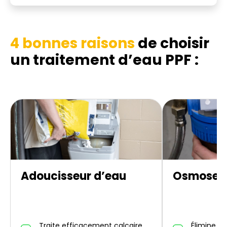
4 bonnes raisons
de choisir
un traitement d’eau PPF :
Adoucisseur d’eau
Osmoseur
Traite efficacement calcaire,
Élimine un