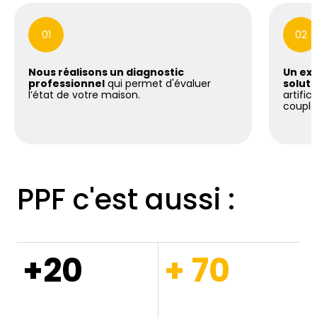
01
02
Nous réalisons un diagnostic
Un exp
professionnel
qui permet d'évaluer
soluti
l’état de votre maison.
artific
coupla
PPF c'est aussi :
+20
+ 70