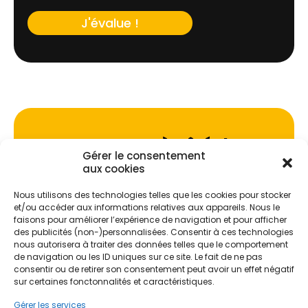
J'évalue !
Ne passez pas à côté de vos
Gérer le consentement
aides !
aux cookies
Faites vite, les budgets
Nous utilisons des technologies telles que les cookies pour stocker
et/ou accéder aux informations relatives aux appareils. Nous le
MaPrimeRénov' sont annuels et
faisons pour améliorer l’expérience de navigation et pour afficher
des publicités (non-)personnalisées. Consentir à ces technologies
limités. Les dossiers sont traités
nous autorisera à traiter des données telles que le comportement
par ordre d'arrivée.
de navigation ou les ID uniques sur ce site. Le fait de ne pas
consentir ou de retirer son consentement peut avoir un effet négatif
Contactez-nous maintenant
sur certaines fonctonnalités et caractéristiques.
pour maximiser vos aides !
Gérer les services