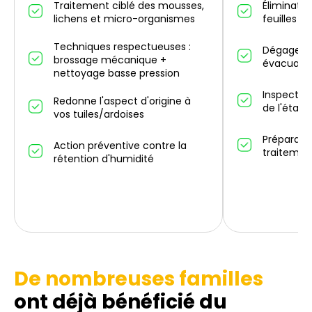
Traitement ciblé des mousses,
Éliminatio
lichens et micro-organismes
feuilles m
Techniques respectueuses :
Dégagemen
brossage mécanique +
évacuatio
nettoyage basse pression
Inspectio
Redonne l'aspect d'origine à
de l'état 
vos tuiles/ardoises
Préparati
Action préventive contre la
traitemen
rétention d'humidité
De nombreuses familles
ont déjà bénéficié du