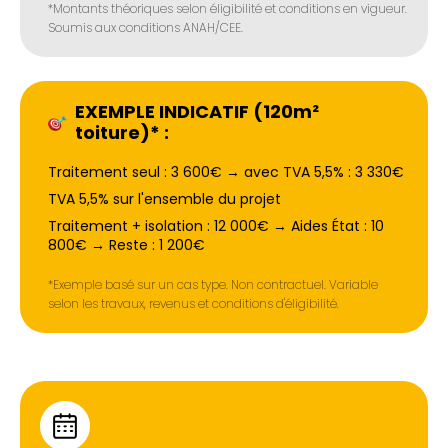
*Montants théoriques selon éligibilité et conditions en vigueur.
Soumis aux conditions ANAH/CEE.
EXEMPLE INDICATIF (120m²
toiture)* :
Traitement seul : 3 600€ → avec TVA 5,5% : 3 330€
TVA 5,5% sur l'ensemble du projet
Traitement + isolation : 12 000€ → Aides État : 10
800€ → Reste : 1 200€
*Exemple basé sur un cas type. Non contractuel. Variable
selon les travaux, revenus et conditions d'éligibilité.