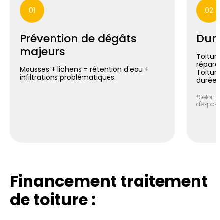
01
02
Prévention de dégâts
Duré
majeurs
Toiture
répara
Mousses + lichens = rétention d'eau +
Toitur
infiltrations problématiques.
durée*
*Selon n
d'exposit
Financement traitement
de toiture :