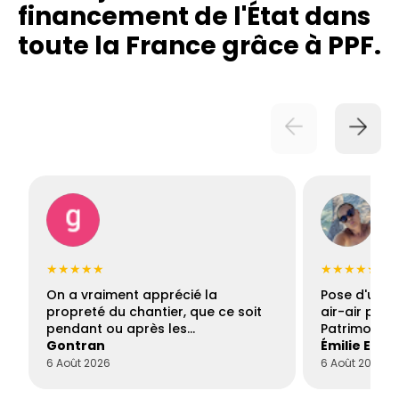
financement de l'État dans
toute la France grâce à PPF.
★★★★★
★★★★★
On a vraiment apprécié la
Pose d'une c
propreté du chantier, que ce soit
air-air par 
pendant ou après les…
Patrimoine 
Gontran
Émilie Este
6 Août 2026
6 Août 2026