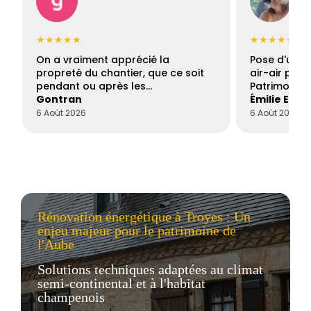
★★★★★
★★★★★
On a vraiment apprécié la
Pose d'une c
propreté du chantier, que ce soit
air-air par 
pendant ou après les…
Patrimoine 
Gontran
Émilie Este
6 Août 2026
6 Août 2026
Rénovation énergétique à Troyes : Un
enjeu majeur pour le patrimoine de
l'Aube
Solutions techniques adaptées au climat
semi-continental et à l'habitat
champenois