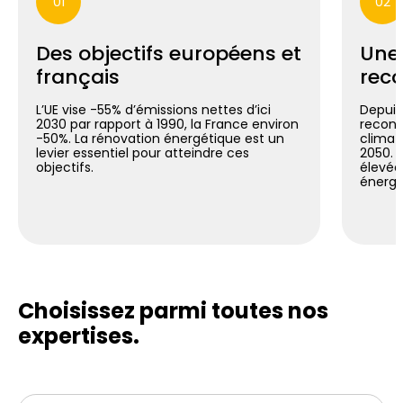
01
02
Des objectifs européens et
Une
français
reco
L’UE vise -55% d’émissions nettes d’ici
Depuis 
2030 par rapport à 1990, la France environ
reconn
-50%. La rénovation énergétique est un
climat
levier essentiel pour atteindre ces
2050. C
objectifs.
élevée
énergé
Choisissez parmi toutes
nos
expertises.