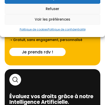
Refuser
Voir les préférences
Faites-vous guider par l'un de
nos experts locaux à
Troyes
.
Politique de cookies
Politique de confidentialité
➝ Gratuit, sans engagement, personnalisé
Je prends rdv !
Évaluez vos droits grâce à notre
Intelligence Artificielle.