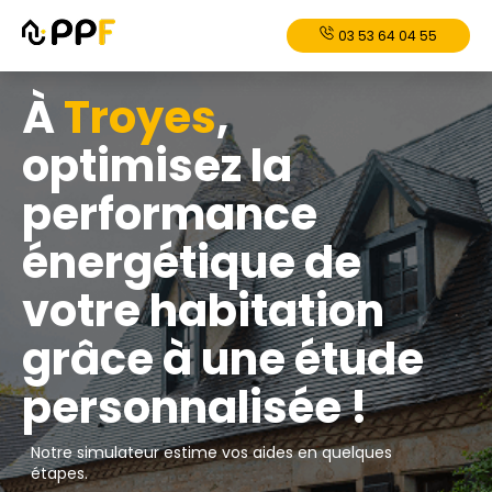
03 53 64 04 55
À
Troyes
,
optimisez la
performance
énergétique de
votre habitation
grâce à une étude
personnalisée !
Notre simulateur estime vos aides en quelques
étapes.