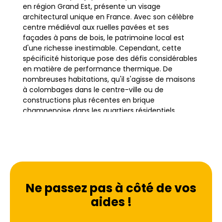
en région Grand Est, présente un visage
architectural unique en France. Avec son célèbre
centre médiéval aux ruelles pavées et ses
façades à pans de bois, le patrimoine local est
d'une richesse inestimable. Cependant, cette
spécificité historique pose des défis considérables
en matière de performance thermique. De
nombreuses habitations, qu'il s'agisse de maisons
à colombages dans le centre-ville ou de
constructions plus récentes en brique
champenoise dans les quartiers résidentiels,
souffrent de déperditions de chaleur importantes.
La rénovation énergétique à Troyes ne se limite
pas à une simple mise aux normes ; elle constitue
une nécessité absolue pour transformer ces
"passoires thermiques" classées F ou G en
logements économes et confortables.
Ne passez pas à côté de vos
aides !
L'enjeu dépasse le cadre individuel pour toucher
l'ensemble de l'agglomération troyenne. Que ce