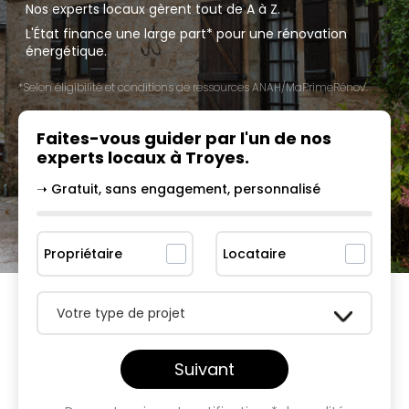
Nos experts locaux gèrent tout de A à Z.
L'État finance une large part* pour une rénovation
énergétique.
*Selon éligibilité et conditions de ressources ANAH/MaPrimeRénov'.
Faites-vous guider par l'un
de nos
experts locaux à
Troyes
.
➝ Gratuit, sans engagement, personnalisé
Propriétaire
Locataire
Votre type de projet
Suivant