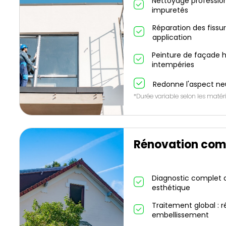
Nettoyage profession
impuretés
Réparation des fissu
application
Peinture de façade h
intempéries
Redonne l'aspect ne
*Durée variable selon les matéri
Rénovation com
Diagnostic complet de
esthétique
Traitement global : r
embellissement