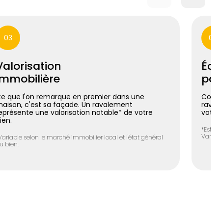
03
04
Valorisation
Éco
immobilière
pos
e que l'on remarque en premier dans une
Coupl
aison, c'est sa façade. Un ravalement
raval
eprésente une valorisation notable* de votre
votre
ien.
*Estim
Variab
Variable selon le marché immobilier local et l'état général
u bien.