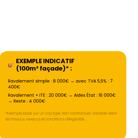
EXEMPLE INDICATIF
(100m² façade)* :
Ravalement simple : 8 000€ → avec TVA 5,5% : 7
400€
Ravalement + ITE : 20 000€ → Aides État : 16 000€
→ Reste : 4 000€
*Exemple basé sur un cas type. Non contractuel. Variable selon
les travaux, revenus et conditions d'éligibilité.