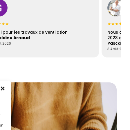
★★★
★★★★★
i pour les travaux de ventilation
Nous avon
ldine Arnaud
2023 et no
Pascal Pé
t 2026
3 Août 2026
r
 un