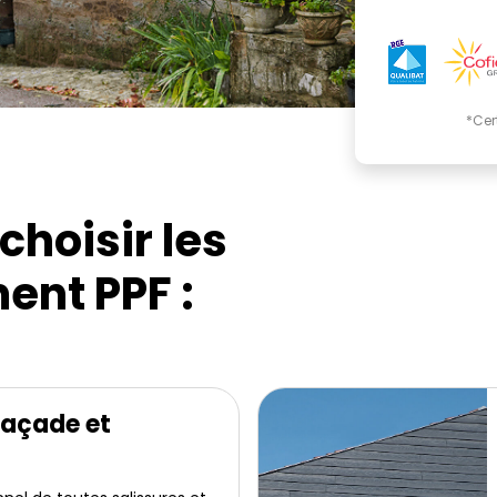
*Cer
choisir les
ent PPF :
façade et