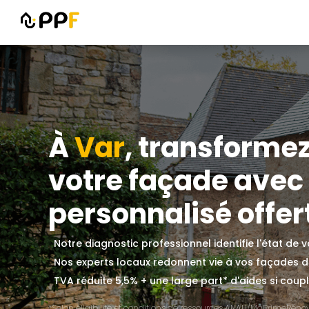
À
Var
, transformez
votre façade avec
personnalisé offert
Notre diagnostic professionnel identifie l'état de
Nos experts locaux redonnent vie à vos façades 
TVA réduite 5,5% + une large part* d'aides si couplé
*Selon éligibilité et conditions de ressources ANAH/MaPrimeRénov'