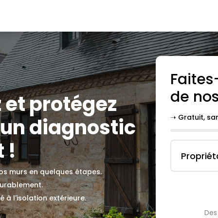
Faites
de nos
 et protégez
➝ Gratuit, s
 un diagnostic
 !
Propriét
 vos murs en quelques étapes.
durablement.
 à l'isolation extérieure.
Des 
.