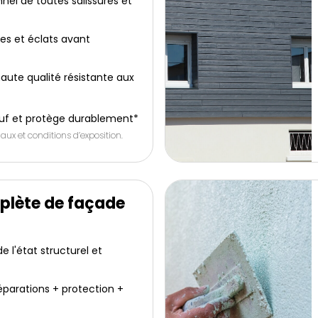
nel de toutes salissures et
res et éclats avant
aute qualité résistante aux
uf et protège durablement*
aux et conditions d’exposition.
plète de façade
 l'état structurel et
éparations + protection +