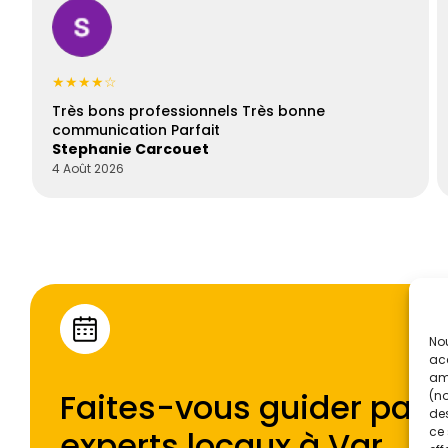
★★★★☆
Très bons professionnels Très bonne
communication Parfait
Stephanie Carcouet
4 Août 2026
Nou
acc
amé
Faites-vous guider par l
(no
des
experts locaux à
Var
.
ce 