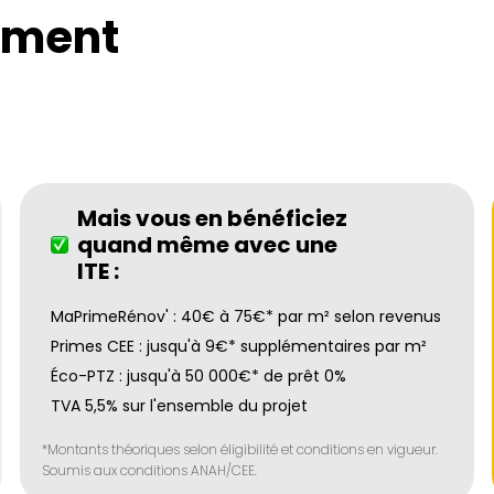
ement
Mais vous en bénéficiez
quand même avec une
ITE :
MaPrimeRénov' : 40€ à 75€* par m² selon revenus
Primes CEE : jusqu'à 9€* supplémentaires par m²
Éco-PTZ : jusqu'à 50 000€* de prêt 0%
TVA 5,5% sur l'ensemble du projet
*Montants théoriques selon éligibilité et conditions en vigueur.
Soumis aux conditions ANAH/CEE.