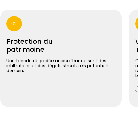
02
Protection du
patrimoine
Une façade dégradée aujourd’hui, ce sont des
C
infiltrations et des dégâts structurels potentiels
m
demain.
r
b
*
d