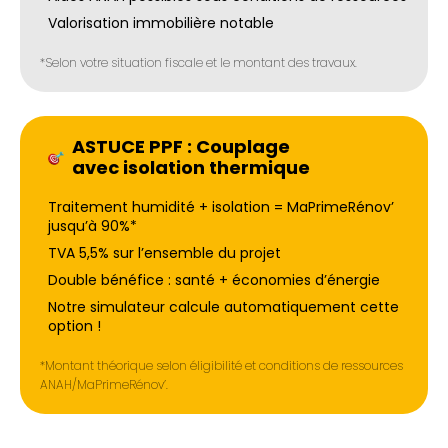
Valorisation immobilière notable
*Selon votre situation fiscale et le montant des travaux.
ASTUCE PPF : Couplage
avec isolation thermique
Traitement humidité + isolation = MaPrimeRénov’
jusqu’à 90%*
TVA 5,5% sur l’ensemble du projet
Double bénéfice : santé + économies d’énergie
Notre simulateur calcule automatiquement cette
option !
*Montant théorique selon éligibilité et conditions de ressources
ANAH/MaPrimeRénov’.