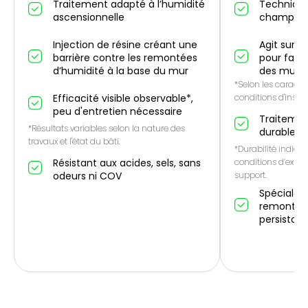
Traitement adapté à l’humidité
Technique
ascensionnelle
champ él
Injection de résine créant une
Agit sur l
barrière contre les remontées
pour favo
d’humidité à la base du mur
des murs
*Selon les caractér
Efficacité visible observable*,
conditions d'instal
peu d'entretien nécessaire
Traitemen
*Résultats variables selon la nature des
durable*
travaux et l'état du bâti.
*Durabilité indicat
Résistant aux acides, sels, sans
conditions d’expos
odeurs ni COV
support.
Spécialem
remontées
persistan