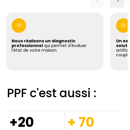
01
02
Nous réalisons un diagnostic
Un exp
professionnel
qui permet d'évaluer
soluti
l’état de votre maison.
artific
coupla
PPF c'est aussi :
+20
+ 70