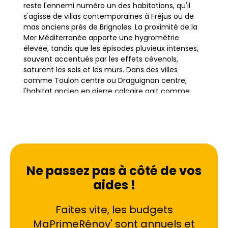
reste l'ennemi numéro un des habitations, qu'il
s'agisse de villas contemporaines à Fréjus ou de
mas anciens près de Brignoles. La proximité de la
Mer Méditerranée apporte une hygrométrie
élevée, tandis que les épisodes pluvieux intenses,
souvent accentués par les effets cévenols,
saturent les sols et les murs. Dans des villes
comme Toulon centre ou Draguignan centre,
l'habitat ancien en pierre calcaire agit comme
une éponge, absorbant l'eau et la restituant
lentement à l'intérieur des logements.
Le traitement de l'humidité dans le Var ne se
limite pas à un simple assèchement de surface. Il
s'agit d'une intervention technique globale pour
Ne passez pas à côté de vos
comprendre l'origine du mal : est-ce une
aides !
infiltration d'eau par la toiture ou les façades ?
S'agit-il de remontées capillaires dues à l'absence
Faites vite, les budgets
de fondations étanches sur les vieilles bastides ?
Ou encore de condensation liée à une ventilation
MaPrimeRénov' sont annuels et