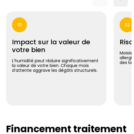
01
02
Impact sur la valeur de
Risq
votre bien
Moisis
allergi
L’humidité peut réduire significativement
des lo
la valeur de votre bien. Chaque mois
d’attente aggrave les dégâts structurels.
Financement traitement