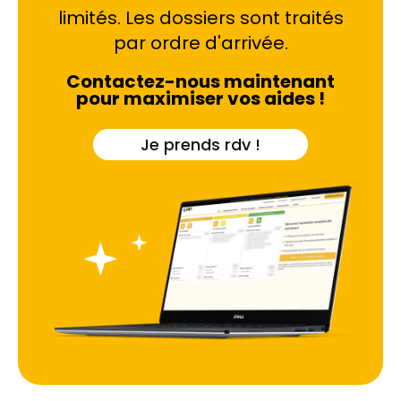
insuffisface face aux温差 (écarts de
limités. Les dossiers sont traités
température) entre l'intérieur climatisé et
par ordre d'arrivée.
l'extérieur brûlant ? Ignorer ces signes, comme
l'apparition de moisissures ou d'efflorescences
Contactez-nous maintenant
salines, risque de compromettre la solidité même
pour maximiser vos aides !
du bâtiment.
Je prends rdv !