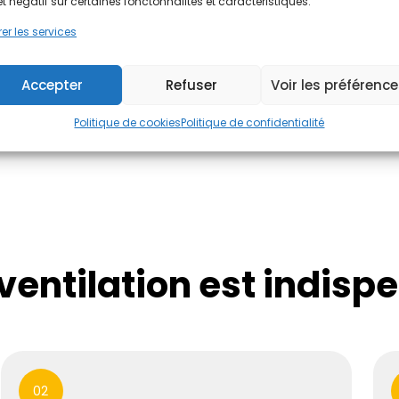
et négatif sur certaines fonctonnalités et caractéristiques.
➝ Gratuit, sans engagem
er les services
J'évalue !
Accepter
Refuser
Voir les préférenc
Politique de cookies
Politique de confidentialité
entilation est indisp
02