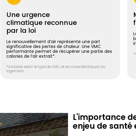
Une urgence
climatique reconnue
par la loi
L
b
Le renouvellement d’air représente une part
i
significative des pertes de chaleur. Une VMC
performante permet de récupérer une partie des
*
calories de l’air extrait*.
*Variable selon le type de VMC et les caractéristiques du
logement.
L'importance de 
n
enjeu de santé 