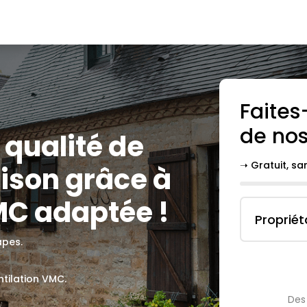
Faites
de nos
a qualité de
➝ Gratuit, s
aison grâce à
MC adaptée !
Propriét
apes.
ntilation VMC.
Des 
.