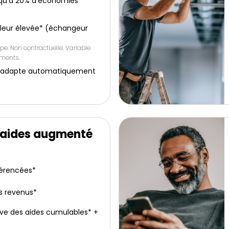
squ’à 20% d’économies
leur élevée* (échangeur
pe. Non contractuelle. Variable
ements.
: s’adapte automatiquement
é
’aides augmenté
férencées*
s revenus*
ive des aides cumulables* +