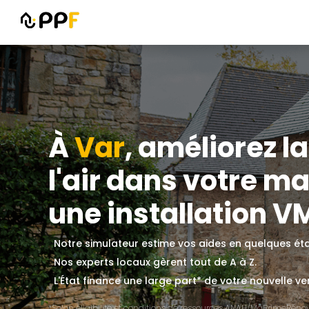
À
Var
, améliorez l
l'air dans votre m
une installation V
Notre simulateur estime vos aides en quelques ét
Nos experts locaux gèrent tout de A à Z.
L'État finance une large part* de votre nouvelle ve
*Selon éligibilité et conditions de ressources ANAH/MaPrimeRénov'