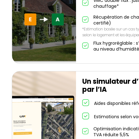
VMC double flux : ju
chauffage*
Récupération de cha
certifié)
*Estimation basée sur un cas ty
selon le logement et les équip
Flux hygroréglable 
au niveau d’humidit
Un simulateur d
par l’IA
Aides disponibles ré
Estimations selon vo
Optimisation indicat
TVA réduite 5,5%