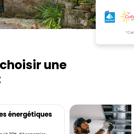
*Cer
choisir une
:
es énergétiques