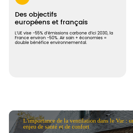
Des objectifs
européens et français
L’UE vise -55% d’émissions carbone d’ici 2030, la
France environ -50%. Air sain + économies =
double bénéfice environnemental.
L'importance de la ventilation dans le Var : u
enjeu de santé et de confort