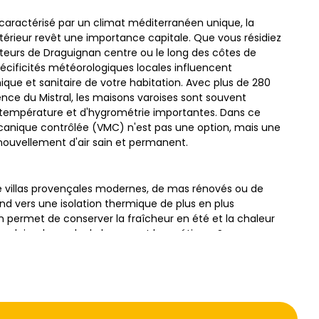
caractérisé par un climat méditerranéen unique, la
 intérieur revêt une importance capitale. Que vous résidiez
uteurs de Draguignan centre ou le long des côtes de
spécificités météorologiques locales influencent
que et sanitaire de votre habitation. Avec plus de 280
luence du Mistral, les maisons varoises sont souvent
 température et d'hygrométrie importantes. Dans ce
canique contrôlée (VMC) n'est pas une option, mais une
nouvellement d'air sain et permanent.
e de villas provençales modernes, de mas rénovés ou de
end vers une isolation thermique de plus en plus
on permet de conserver la fraîcheur en été et la chaleur
econdaire de rendre le logement hermétique. Sans une
'humidité, les polluants intérieurs et le dioxyde de
t un environnement propice aux moisissures et aux
ne VMC dans le Var permet donc de concilier performance
air, un équilibre indispensable pour le bien-être des