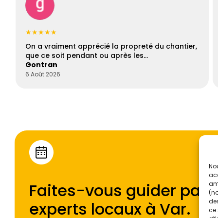
★★★★★
On a vraiment apprécié la propreté du chantier,
que ce soit pendant ou après les…
Gontran
6 Août 2026
Nou
acc
Faites-vous guider par l
amé
(no
des
experts locaux à
Var
.
ce 