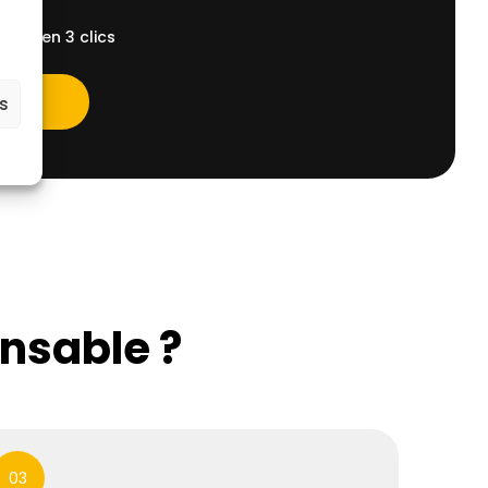
ent, en 3 clics
es
ensable ?
03