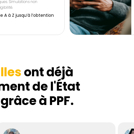
iques. Simulations non
gibilité.
 à Z jusqu’à l’obtention
lles
ont déjà
ment de l'État
 grâce à PPF.