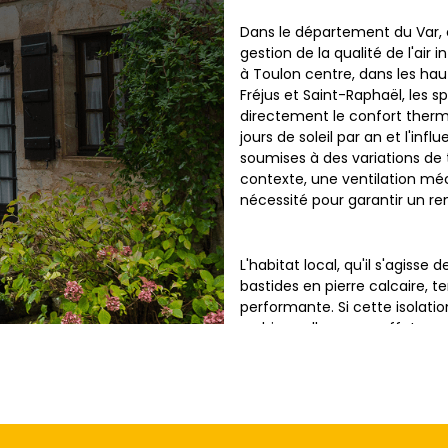
Dans le département du Var, 
gestion de la qualité de l'air
à Toulon centre, dans les ha
Fréjus et Saint-Raphaël, les 
directement le confort thermi
jours de soleil par an et l'inf
soumises à des variations de
contexte, une ventilation mé
nécessité pour garantir un re
L'habitat local, qu'il s'agiss
bastides en pierre calcaire, t
performante. Si cette isolati
en hiver, elle a pour effet s
aération mécanique efficace, l
carbone s'accumulent, créan
allergies. L'installation d'u
énergétique et salubrité de l'
occupants.