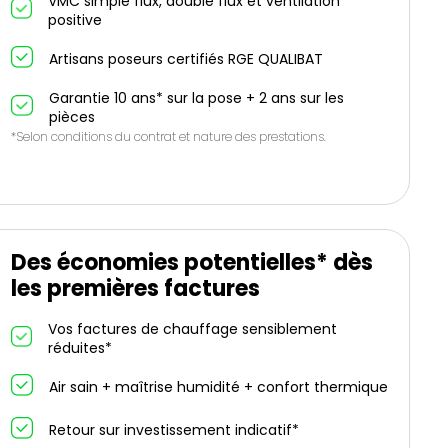
VMC simple flux, double flux et ventilation
positive
Artisans poseurs certifiés RGE QUALIBAT
Garantie 10 ans* sur la pose + 2 ans sur les
pièces
*Selon conditions du contrat et nature des prestations.
Des économies potentielles* dès
les premières factures
Vos factures de chauffage sensiblement
réduites*
Air sain + maîtrise humidité + confort thermique
Retour sur investissement indicatif*