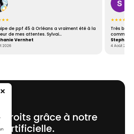
★★★
★★★★☆
uipe de ppf 45 à Orléans a vraiment été à la
Très bons
eur de mes attentes. Sylvai…
communica
hanie Vernhet
Stephani
t 2026
4 Août 2026
 droits grâce à notre
r
 Artificielle.
 un