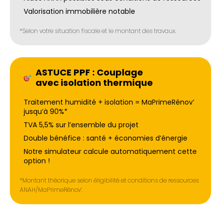
Valorisation immobilière notable
*Selon votre situation fiscale et le montant des travaux.
ASTUCE PPF : Couplage
avec isolation thermique
Traitement humidité + isolation = MaPrimeRénov’
jusqu’à 90%*
TVA 5,5% sur l’ensemble du projet
Double bénéfice : santé + économies d’énergie
Notre simulateur calcule automatiquement cette
option !
*Montant théorique selon éligibilité et conditions de ressources
ANAH/MaPrimeRénov’.