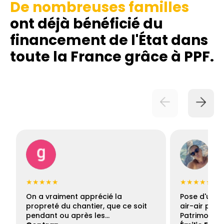
De nombreuses familles
ont déjà bénéficié du
financement de l'État dans
toute la France grâce à PPF.
★★★★★
★★★★★
On a vraiment apprécié la
Pose d'une c
propreté du chantier, que ce soit
air-air par 
pendant ou après les…
Patrimoine 