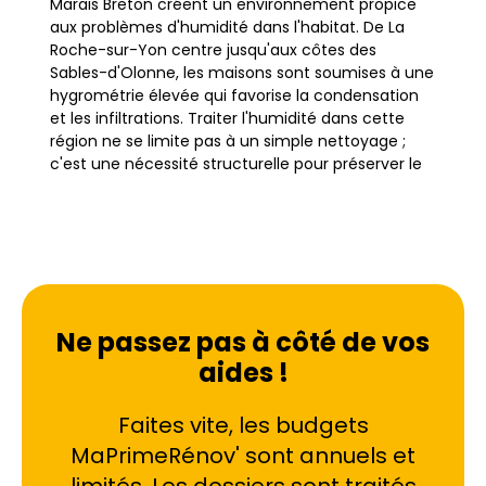
Marais Breton créent un environnement propice
aux problèmes d'humidité dans l'habitat. De La
Roche-sur-Yon centre jusqu'aux côtes des
Sables-d'Olonne, les maisons sont soumises à une
hygrométrie élevée qui favorise la condensation
et les infiltrations. Traiter l'humidité dans cette
région ne se limite pas à un simple nettoyage ;
c'est une nécessité structurelle pour préserver le
bâti.
Les particularités géographiques locales, incluant
les îles de Noirmoutier et d'Yeu, accentuent
l'exposition aux embruns salés et à l'air marin
chargé en eau. Cette saturation atmosphérique
Ne passez pas à côté de vos
pénètre les pores des matériaux de construction
aides !
traditionnels. Sans un traitement humidité adapté,
les propriétaires font face à des risques accrus de
dégradation rapide des façades et des intérieurs.
Faites vite, les budgets
Comprendre l'origine du mal est la première étape
MaPrimeRénov' sont annuels et
: qu'il s'agisse de remontées capillaires dues à un
sol gorgé d'eau ou de condensation liée à une