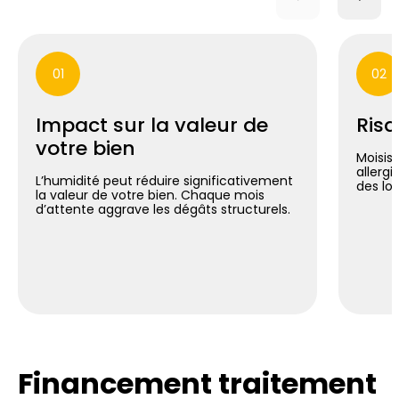
01
02
Impact sur la valeur de
Risq
votre bien
Moisis
allergi
L’humidité peut réduire significativement
des lo
la valeur de votre bien. Chaque mois
d’attente aggrave les dégâts structurels.
Financement traitement