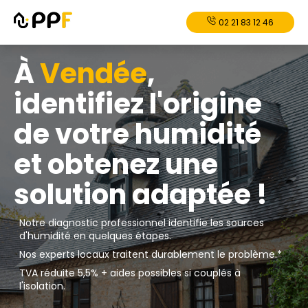
02 21 83 12 46
À
Vendée
,
identifiez l'origine
de votre humidité
et obtenez une
solution adaptée !
Notre diagnostic professionnel identifie les sources
d'humidité en quelques étapes.
Nos experts locaux traitent durablement le problème.*
TVA réduite 5,5% + aides possibles si couplés à
l'isolation.