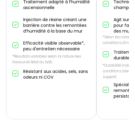
Traitement adapté à l’humidité
Technique
ascensionnelle
champ él
Injection de résine créant une
Agit sur l
barrière contre les remontées
pour favo
d’humidité à la base du mur
des murs
*Selon les caractér
Efficacité visible observable*,
conditions d'instal
peu d'entretien nécessaire
Traitemen
*Résultats variables selon la nature des
durable*
travaux et l'état du bâti.
*Durabilité indicat
Résistant aux acides, sels, sans
conditions d’expos
odeurs ni COV
support.
Spécialem
remontées
persistan