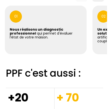
01
02
Nous réalisons un diagnostic
Un exp
professionnel
qui permet d'évaluer
soluti
l’état de votre maison.
artific
coupla
PPF c'est aussi :
+20
+ 70