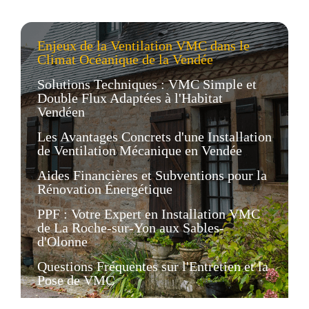
Enjeux de la Ventilation VMC dans le
Climat Océanique de la Vendée
Solutions Techniques : VMC Simple et
Double Flux Adaptées à l'Habitat
Vendéen
Les Avantages Concrets d'une Installation
de Ventilation Mécanique en Vendée
Aides Financières et Subventions pour la
Rénovation Énergétique
PPF : Votre Expert en Installation VMC
de La Roche-sur-Yon aux Sables-
d'Olonne
Questions Fréquentes sur l'Entretien et la
Pose de VMC