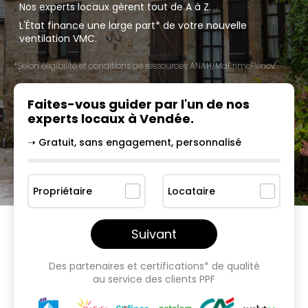
Nos experts locaux gèrent tout de A à Z.
L'État finance une large part* de votre nouvelle
ventilation VMC.
*Selon éligibilité et conditions de ressources ANAH/MaPrimeRénov'.
Faites-vous guider par l'un
de nos
experts locaux à
Vendée
.
➝ Gratuit, sans engagement, personnalisé
Propriétaire
Locataire
Suivant
Des partenaires et certifications* de qualité
au service des clients PPF