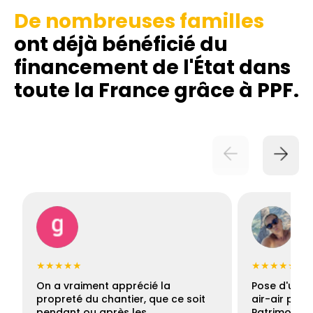
De nombreuses familles
ont déjà bénéficié du
financement de l'État dans
toute la France grâce à PPF.
★★★★★
★★★★★
On a vraiment apprécié la
Pose d'une c
propreté du chantier, que ce soit
air-air par 
pendant ou après les…
Patrimoine 