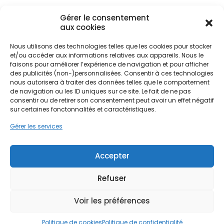
santé des occupants.
Gérer le consentement
aux cookies
L'absence de renouvellement d'air efficace dans
Nous utilisons des technologies telles que les cookies pour stocker
ces environnements humides favorise l'apparition
Ne passez pas à côté de vos
et/ou accéder aux informations relatives aux appareils. Nous le
de condensation sur les parois froides,
faisons pour améliorer l’expérience de navigation et pour afficher
aides !
notamment dans les logements anciens rénovés
des publicités (non-)personnalisées. Consentir à ces technologies
avec une isolation performante. Sans une
nous autorisera à traiter des données telles que le comportement
ventilation
adaptée, l'humidité stagne, créant un
de navigation ou les ID uniques sur ce site. Le fait de ne pas
Faites vite, les budgets
consentir ou de retirer son consentement peut avoir un effet négatif
terrain propice aux pathologies du bâtiment. Que
MaPrimeRénov' sont annuels et
sur certaines fonctonnalités et caractéristiques.
vous résidiez en centre-ville de La Roche-sur-Yon
limités. Les dossiers sont traités
ou dans le bocage des Herbiers, l'installation d'un
Gérer les services
système de
VMC
permet de réguler l'hygrométrie
par ordre d'arrivée.
naturelle. C'est la première ligne de défense
contre la dégradation prématurée des enduits et
Accepter
Contactez-nous maintenant
des menuiseries, souvent soumises aux embruns
pour maximiser vos aides !
salés sur le littoral ou à l'humidité terrestre dans
Refuser
l'intérieur des terres.
Je prends rdv !
Voir les préférences
PPF comprend parfaitement ces spécificités
Politique de cookies
Politique de confidentialité