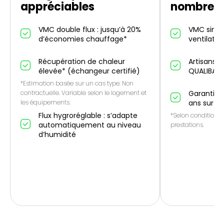
appréciables
nombreus
VMC double flux : jusqu’à 20%
VMC simple
d’économies chauffage*
ventilatio
Récupération de chaleur
Artisans p
élevée* (échangeur certifié)
QUALIBAT
*Estimation basée sur un cas type. Non
contractuelle. Variable selon le logement et
Garantie 1
les équipements.
ans sur le
Flux hygroréglable : s’adapte
*Selon conditions 
automatiquement au niveau
prestations.
d’humidité