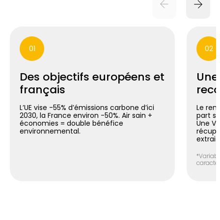
01
02
Des objectifs européens et
Une
français
reco
L’UE vise -55% d’émissions carbone d’ici
Le ren
2030, la France environ -50%. Air sain +
part si
économies = double bénéfice
Une V
environnemental.
récupér
extrait
*Variabl
caracté