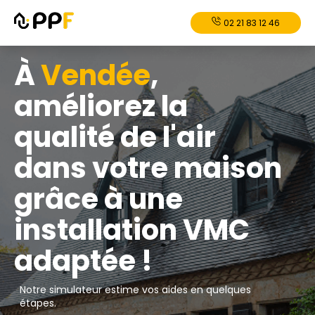
02 21 83 12 46
À
Vendée
,
améliorez la
qualité de l'air
dans votre maison
grâce à une
installation VMC
adaptée !
Notre simulateur estime vos aides en quelques
étapes.