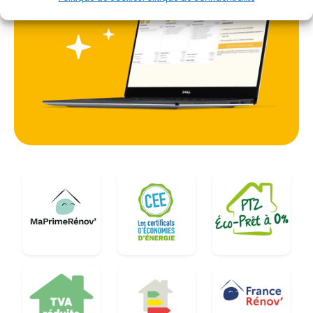
locales. L'expertise ne réside pas seulement dans
la pose d'un appareil, mais dans l'analyse du flux
d'air global de la maison. Dans un département
bordé par la Loire-Atlantique, le Maine-et-Loire, les
Deux-Sèvres et la Charente-Maritime, les micro-
climats peuvent varier. Une solution standardisée
ne suffit pas toujours. Il est impératif d'adapter le
débit d'extraction et les bouches d'insufflation en
fonction de l'exposition de la maison aux vents
dominants et de la perméabilité à l'air des
matériaux de construction locaux, tels que la tuile
traditionnelle ou la pierre locale.