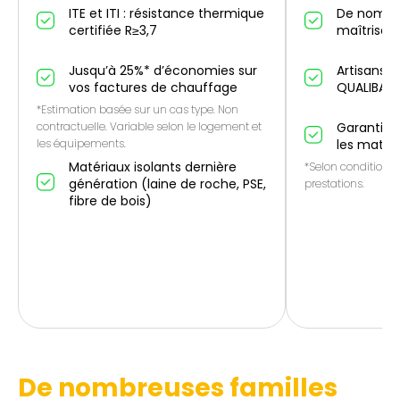
ITE et ITI : résistance thermique
De nombr
certifiée R≥3,7
maîtrise IT
Jusqu’à 25%* d’économies sur
Artisans p
vos factures de chauffage
QUALIBAT
*Estimation basée sur un cas type. Non
contractuelle. Variable selon le logement et
Garantie 1
les équipements.
les matér
Matériaux isolants dernière
*Selon conditions 
génération (laine de roche, PSE,
prestations.
fibre de bois)
De nombreuses familles