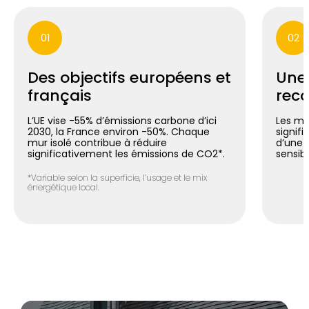
01
02
Des objectifs européens et
Une
français
reco
L’UE vise -55% d’émissions carbone d’ici
Les mu
2030, la France environ -50%. Chaque
signif
mur isolé contribue à réduire
d’une 
significativement les émissions de CO2*.
sensib
*Variable selon la superficie, l’usage et le mix
énergétique local.