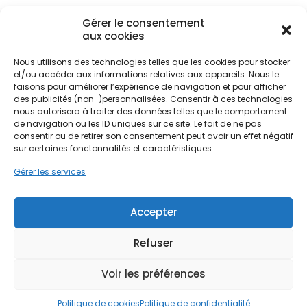
Gérer le consentement
L'habitat vertavien est diversifié, allant des
aux cookies
anciennes maisons vigneronnes en schiste ou
tuffeau aux pavillons modernes des années 80 et
Nous utilisons des technologies telles que les cookies pour stocker
90. Ces constructions, bien que charmantes,
Ne passez pas à côté de vos
et/ou accéder aux informations relatives aux appareils. Nous le
souffrent souvent de déperditions de chaleur
faisons pour améliorer l’expérience de navigation et pour afficher
aides !
importantes. Une isolation thermique performante
des publicités (non-)personnalisées. Consentir à ces technologies
nous autorisera à traiter des données telles que le comportement
permet de réguler la température intérieure,
de navigation ou les ID uniques sur ce site. Le fait de ne pas
Faites vite, les budgets
réduisant ainsi la sensation de froid hivernal et la
consentir ou de retirer son consentement peut avoir un effet négatif
surchauffe estivale. Pour les propriétaires
MaPrimeRénov' sont annuels et
sur certaines fonctonnalités et caractéristiques.
souhaitant rénover leur bien, choisir entre une
limités. Les dossiers sont traités
isolation par l'extérieur ou par l'intérieur est une
Gérer les services
par ordre d'arrivée.
décision stratégique qui impacte directement la
facture énergétique et la valeur du patrimoine.
Contactez-nous maintenant
Accepter
pour maximiser vos aides !
Refuser
PPF accompagne les habitants de Vertou et des
communes limitrophes comme Saint-Sébastien-
Je prends rdv !
sur-Loire ou Basse-Goulaine dans ces projets de
Voir les préférences
rénovation. L'objectif est de transformer ces
logements en habitats économes, respectueux
Politique de cookies
Politique de confidentialité