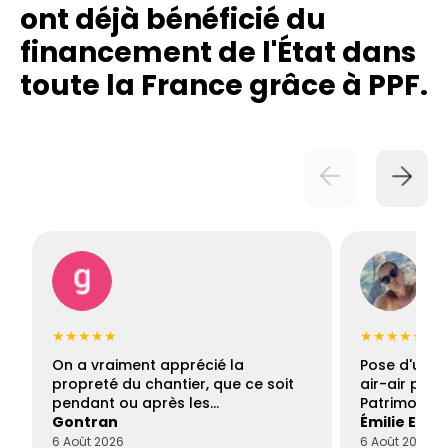
ont déjà bénéficié du
financement de l'État dans
toute la France grâce à PPF.
★★★★★
★★★★★
On a vraiment apprécié la
Pose d'une c
propreté du chantier, que ce soit
air-air par 
pendant ou après les…
Patrimoine 
Gontran
Émilie Este
6 Août 2026
6 Août 2026