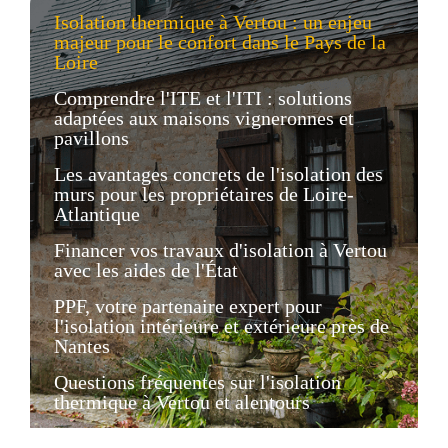
Isolation thermique à Vertou : un enjeu
majeur pour le confort dans le Pays de la
Loire
Comprendre l'ITE et l'ITI : solutions
adaptées aux maisons vigneronnes et
pavillons
Les avantages concrets de l'isolation des
murs pour les propriétaires de Loire-
Atlantique
Financer vos travaux d'isolation à Vertou
avec les aides de l'État
PPF, votre partenaire expert pour
l'isolation intérieure et extérieure près de
Nantes
Questions fréquentes sur l'isolation
thermique à Vertou et alentours