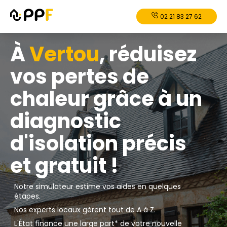
02 21 83 27 62
À
Vertou
, réduisez
vos pertes de
chaleur grâce à un
diagnostic
d'isolation précis
et gratuit !
Notre simulateur estime vos aides en quelques
étapes.
Nos experts locaux gèrent tout de A à Z.
L'État finance une large part* de votre nouvelle