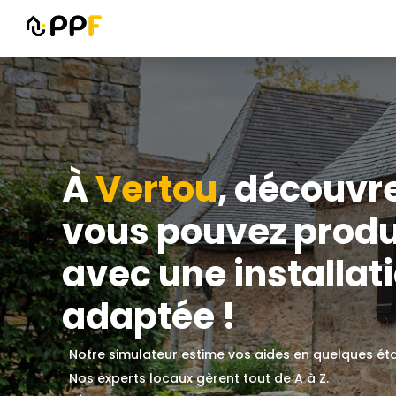
À
Vertou
, découvr
vous pouvez produ
avec une installati
adaptée !
Notre simulateur estime vos aides en quelques ét
Nos experts locaux gèrent tout de A à Z.