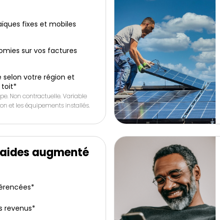
ïques fixes et mobiles
omies sur vos factures
 selon votre région et
 toit*
pe. Non contractuelle. Variable
tion et les équipements installés.
’aides augmenté
férencées*
s revenus*