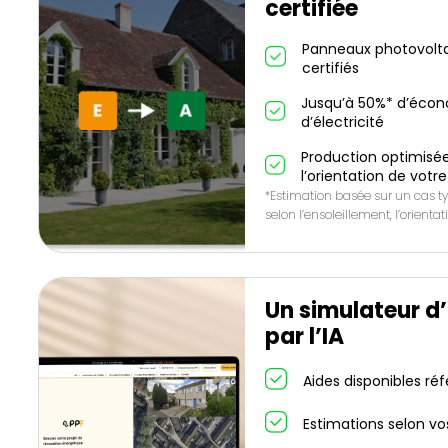
certifiée
Panneaux photovolta
certifiés
Jusqu’à 50%* d’écon
d’électricité
Production optimisée
l’orientation de votre
*Estimation basée sur un cas ty
selon l’ensoleillement, l’orienta
Un simulateur d
par l’IA
Aides disponibles ré
Estimations selon vo