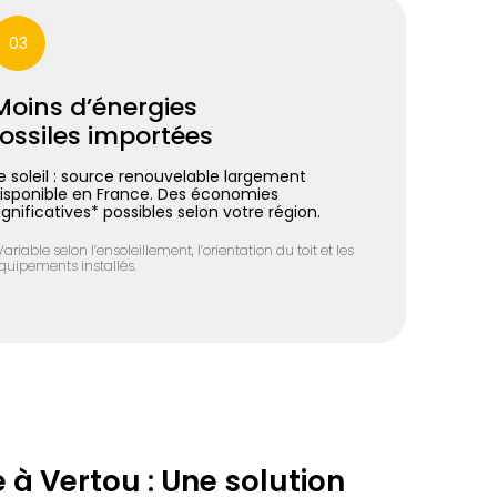
03
Moins d’énergies
fossiles importées
e soleil : source renouvelable largement
isponible en France. Des économies
ignificatives* possibles selon votre région.
Variable selon l’ensoleillement, l’orientation du toit et les
quipements installés.
e à Vertou : Une solution