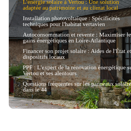
L'énergie solaire à Vertou : Une solution
adaptée au patrimoine et au climat local
Installation photovoltaïque : Spécificités
techniques pour l'habitat vertavien
Autoconsommation et revente : Maximiser le
gains énergétiques en Loire-Atlantique
Financer son projet solaire : Aides de l'État e
dispositifs locaux
PPF : L'expert de la rénovation énergétique s
Vertou et ses alentours
Questions fréquentes sur les panneaux solair
dans le 44