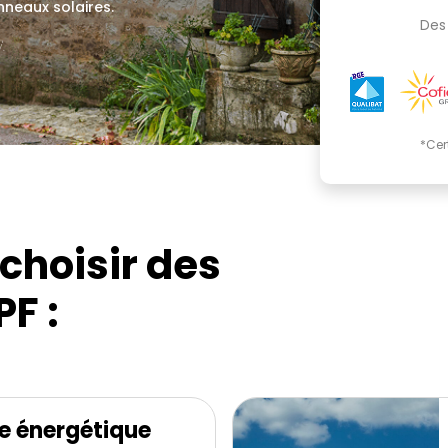
nneaux solaires.
Des 
.
*Cer
choisir des
F :
e énergétique