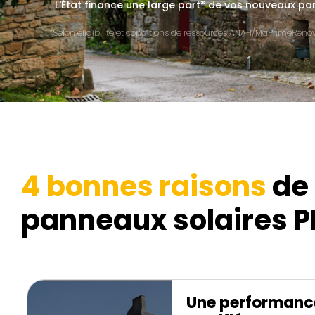
L'État finance une large part* de vos nouveaux pa
*Selon éligibilité et conditions de ressources ANAH/MaPrimeRénov'
4 bonnes raisons
de 
panneaux solaires PP
Une performanc