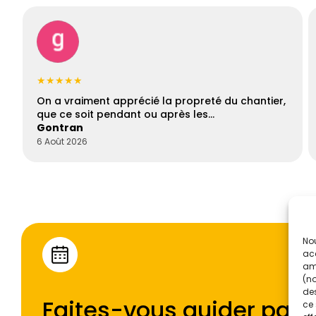
★★★★★
On a vraiment apprécié la propreté du chantier,
que ce soit pendant ou après les…
Gontran
6 Août 2026
Nou
acc
amé
(no
des
Faites-vous guider par l
ce 