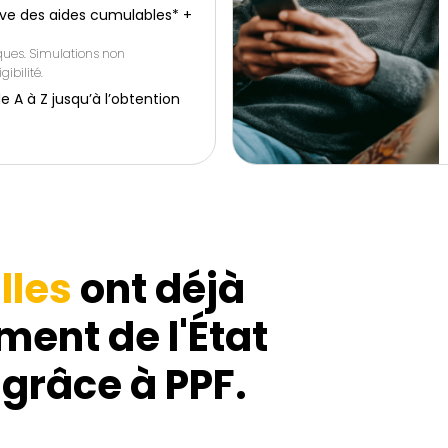
ive des aides cumulables* +
iques. Simulations non
gibilité.
 à Z jusqu’à l’obtention
lles
ont déjà
ment de l'État
 grâce à PPF.