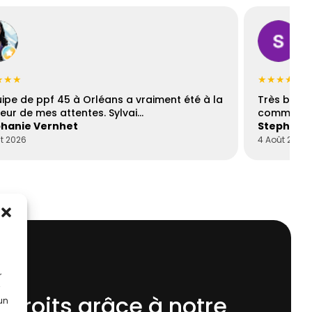
★★★
★★★★☆
uipe de ppf 45 à Orléans a vraiment été à la
Très bons
eur de mes attentes. Sylvai…
communica
hanie Vernhet
Stephani
t 2026
4 Août 2026
r
 droits grâce à notre
 un