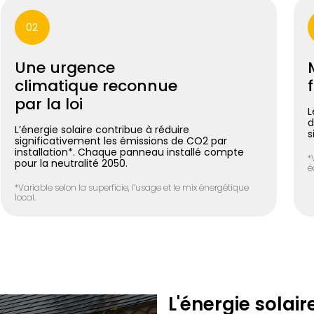
02
Une urgence
climatique reconnue
par la loi
L
d
L’énergie solaire contribue à réduire
s
significativement les émissions de CO2 par
installation*. Chaque panneau installé compte
*
pour la neutralité 2050.
é
*Variable selon la superficie, l’usage et le mix énergétique
local.
L'énergie solair