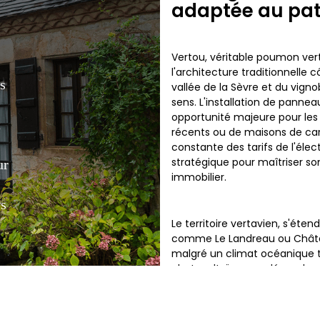
adaptée au patr
Vertou, véritable poumon vert
l'architecture traditionnelle
s
vallée de la Sèvre et du vign
sens. L'installation de panne
opportunité majeure pour les 
t
récents ou de maisons de car
constante des tarifs de l'élec
stratégique pour maîtriser s
ur
immobilier.
es
Le territoire vertavien, s'éte
comme Le Landreau ou Châtea
malgré un climat océanique t
photovoltaïque ne dépend pas
actuelle capte efficacement la
chaque toiture exposée au su
production d'électricité ver