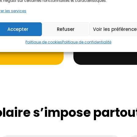
et négatif sur certaines fonctonnalités et caractéristiques.
Intelligence
er les services
➝ Gratuit, sans engagem
Accepter
Refuser
Voir les préférenc
Politique de cookies
Politique de confidentialité
J'évalue !
olaire s’impose partout