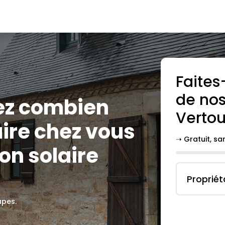
Faites
de nos
ez combien
Verto
ire chez vous
➝ Gratuit, s
on solaire
Propriét
apes.