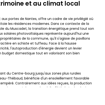
imoine et au climat local
 aux portes de Nantes, offre un cadre de vie privilégié où
 côtoie les résidences modernes. Dans ce contexte de la
oble du Muscadet, la transition énergétique prend tout son
aux solaires photovoltaïques représente aujourd'hui une
propriétaires de la commune, qu'il s'agisse de pavillons
actère en schiste et tuffeau. Face à la hausse
tricité, l'autoproduction d'énergie devient un levier
on budget domestique tout en valorisant son bien
ndant du Centre-bourg jusqu'aux zones plus rurales
u-Thébaud, bénéficie d'un ensoleillement favorable
empéré. Contrairement aux idées reçues, la production
 uniquement des grands soleils d'été ; la technologie
 lumière diffuse, fréquente en Loire-Atlantique. Ainsi,
d, au sud-est ou au sud-ouest constitue un potentiel de
te, contribuant activement à l'indépendance énergétique