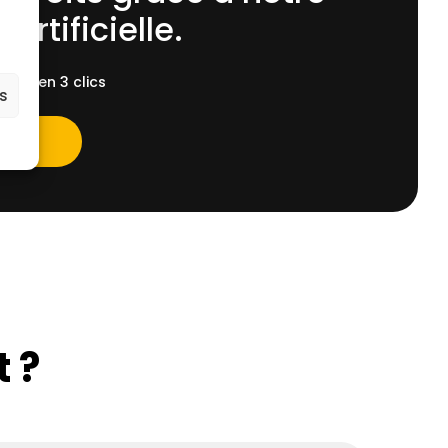
 Artificielle.
ent, en 3 clics
es
 ?