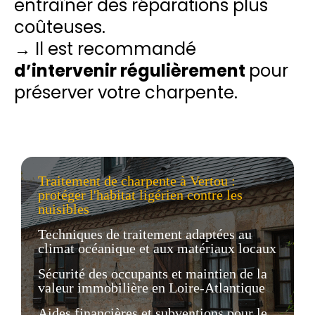
entraîner des réparations plus
coûteuses.
→ Il est recommandé
d’intervenir régulièrement
pour
préserver votre charpente.
Traitement de charpente à Vertou :
protéger l'habitat ligérien contre les
nuisibles
Techniques de traitement adaptées au
climat océanique et aux matériaux locaux
Sécurité des occupants et maintien de la
valeur immobilière en Loire-Atlantique
Aides financières et subventions pour le