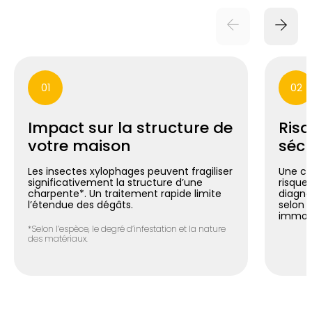
01
02
Impact sur la structure de
Risq
votre maison
sécu
Les insectes xylophages peuvent fragiliser
Une ch
significativement la structure d’une
risque 
charpente*. Un traitement rapide limite
diagno
l’étendue des dégâts.
selon 
immobi
*Selon l’espèce, le degré d’infestation et la nature
des matériaux.