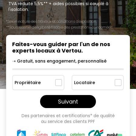
TVA réduite 5,5%** + aides possibles si couplé à
l'isolation.
*Selon nature des travaux et conditions d'exposition.
**Sous réserve d'éligibilité fiscale des prestations concernées.
Faites-vous guider par l'un
de nos
experts locaux à
Vertou
.
➝ Gratuit, sans engagement, personnalisé
Propriétaire
Locataire
Suivant
Des partenaires et certifications* de qualité
au service des clients PPF