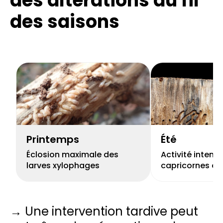
des altérations
au fil
des saisons
Printemps
Été
Éclosion maximale des
Activité intens
larves xylophages
capricornes et 
→ Une intervention tardive peut