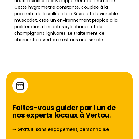
doux, favorise le développement de l'humidité.
Cette hygrométrie constante, couplée à la
proximité de la vallée de la Sèvre et du vignoble
muscadet, crée un environnement propice à la
prolifération d'insectes xylophages et de
champignons lignivores. Le traitement de
charpente à Vertou n'est pas une simple
formalité, mais une nécessité absolue pour
préserver l'intégrité structurelle des bâtiments,
qu'il s'agisse de longères rénovées ou de
constructions plus récentes.
Les propriétaires situés dans des quartiers comme
le Centre-bourg, La Haie-Fouassière ou le
Landreau doivent être particulièrement vigilants.
L'humidité peut s'infiltrer silencieusement dans les
Faites-vous guider par l'un de
boiseries, menaçant la solidité de la toiture.
nos experts locaux à
Vertou
.
Ignorer les signes avant-coureurs peut conduire à
des dégradations irréversibles. PPF intervient
➝ Gratuit, sans engagement, personnalisé
spécifiquement dans cette zone géographique
pour diagnostiquer et traiter ces pathologies du