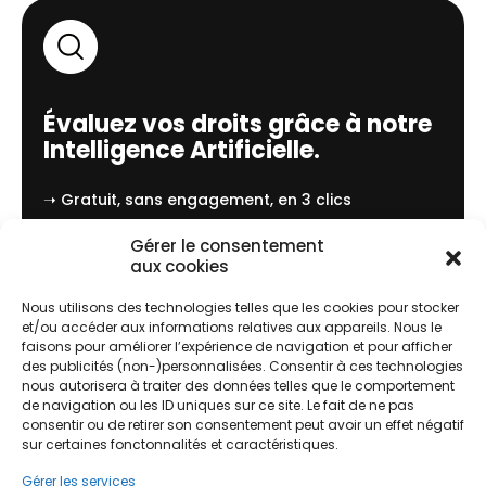
Évaluez vos droits grâce à notre
Intelligence Artificielle.
➝ Gratuit, sans engagement, en 3 clics
Gérer le consentement
J'évalue !
aux cookies
Nous utilisons des technologies telles que les cookies pour stocker
et/ou accéder aux informations relatives aux appareils. Nous le
faisons pour améliorer l’expérience de navigation et pour afficher
des publicités (non-)personnalisées. Consentir à ces technologies
Comment ça marche ?
nous autorisera à traiter des données telles que le comportement
de navigation ou les ID uniques sur ce site. Le fait de ne pas
consentir ou de retirer son consentement peut avoir un effet négatif
sur certaines fonctonnalités et caractéristiques.
Gérer les services