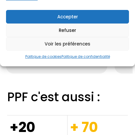
Accepter
01
02
Refuser
Nous réalisons un diagnostic
Un exp
Voir les préférences
professionnel
qui permet d'évaluer
soluti
l’état de votre maison.
artific
Politique de cookies
Politique de confidentialité
coupla
PPF c'est aussi :
+20
+ 70