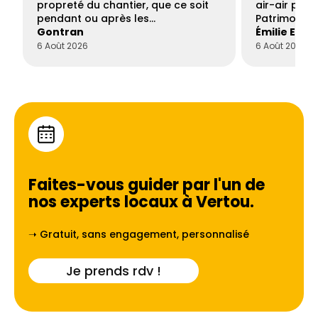
propreté du chantier, que ce soit
air-air par 
pendant ou après les…
Patrimoine 
Gontran
Émilie Este
6 Août 2026
6 Août 2026
Faites-vous guider par l'un de
nos experts locaux à
Vertou
.
➝ Gratuit, sans engagement, personnalisé
Je prends rdv !