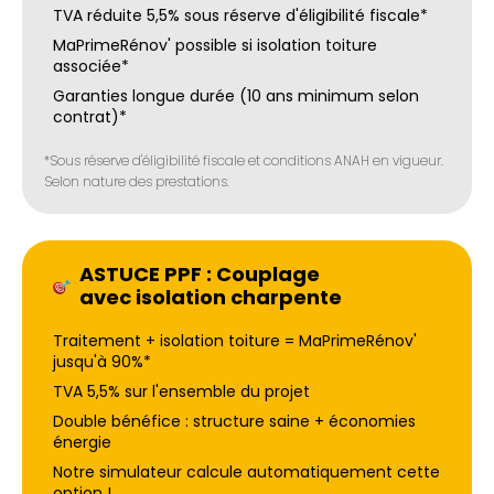
TVA réduite 5,5% sous réserve d'éligibilité fiscale*
MaPrimeRénov' possible si isolation toiture
associée*
Garanties longue durée (10 ans minimum selon
contrat)*
*Sous réserve d'éligibilité fiscale et conditions ANAH en vigueur.
Selon nature des prestations.
ASTUCE PPF : Couplage
avec isolation charpente
Traitement + isolation toiture = MaPrimeRénov'
jusqu'à 90%*
TVA 5,5% sur l'ensemble du projet
Double bénéfice : structure saine + économies
énergie
Notre simulateur calcule automatiquement cette
option !