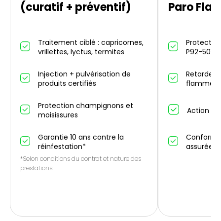
(curatif + préventif)
Paro Fla
Traitement ciblé : capricornes,
Protection
vrillettes, lyctus, termites
P92-501
Injection + pulvérisation de
Retarde p
produits certifiés
flammes 
Protection champignons et
Action an
moisissures
Garantie 10 ans contre la
Conformit
réinfestation*
assurée
*Selon conditions du contrat et nature des
prestations.