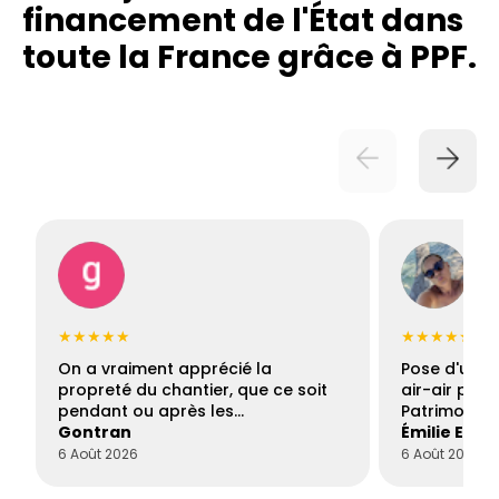
financement de l'État dans
toute la France grâce à PPF.
★★★★★
★★★★★
On a vraiment apprécié la
Pose d'une c
propreté du chantier, que ce soit
air-air par 
pendant ou après les…
Patrimoine 
Gontran
Émilie Este
6 Août 2026
6 Août 2026