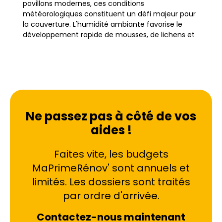
pavillons modernes, ces conditions
météorologiques constituent un défi majeur pour
la couverture. L'humidité ambiante favorise le
développement rapide de mousses, de lichens et
de champignons sur les tuiles, menaçant à terme
l'intégrité structurelle du toit.
Un traitement de toiture à Vertou ne se résume
pas à un simple nettoyage esthétique ; c'est une
action préventive indispensable pour protéger le
Ne passez pas à côté de vos
bâti. Dans des quartiers comme le Centre-bourg
aides !
ou vers La Haie-Fouassière, l'exposition aux vents
humides venant de l'ouest accélère la
dégradation des matériaux de couverture. Sans
Faites vite, les budgets
intervention régulière, ces organismes végétaux
MaPrimeRénov' sont annuels et
retiennent l'eau, provoquant une porosité accrue
limités. Les dossiers sont traités
des tuiles et favorisant les infiltrations. PPF
intervient spécifiquement sur ce territoire pour
par ordre d'arrivée.
contrer les effets du vieillissement accéléré par le
climat local, assurant ainsi la pérennité des
Contactez-nous maintenant