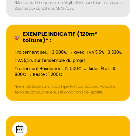
*Montants théoriques selon éligibilité et conditions en vigueur.
Soumis aux conditions ANAH/CEE.
EXEMPLE INDICATIF (120m²
toiture)* :
Traitement seul : 3 600€ → avec TVA 5,5% : 3 330€
TVA 5,5% sur l'ensemble du projet
Traitement + isolation : 12 000€ → Aides État : 10
800€ → Reste : 1 200€
*Exemple basé sur un cas type. Non contractuel. Variable
selon les travaux, revenus et conditions d'éligibilité.