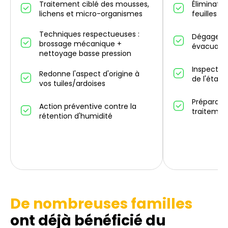
Traitement ciblé des mousses,
Éliminatio
lichens et micro-organismes
feuilles m
Techniques respectueuses :
Dégagemen
brossage mécanique +
évacuatio
nettoyage basse pression
Inspectio
Redonne l'aspect d'origine à
de l'état 
vos tuiles/ardoises
Préparati
Action préventive contre la
traitemen
rétention d'humidité
De nombreuses familles
ont déjà bénéficié du