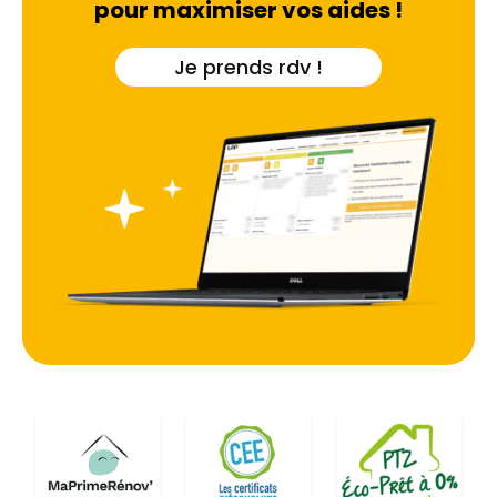
toitures dans toute la zone nantaise.
pour maximiser vos aides !
Je prends rdv !