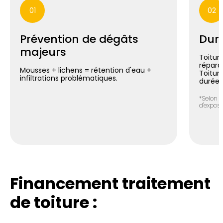
01
02
Prévention de dégâts
Duré
majeurs
Toiture
répara
Mousses + lichens = rétention d'eau +
Toitur
infiltrations problématiques.
durée*
*Selon n
d'exposit
Financement traitement
de toiture :