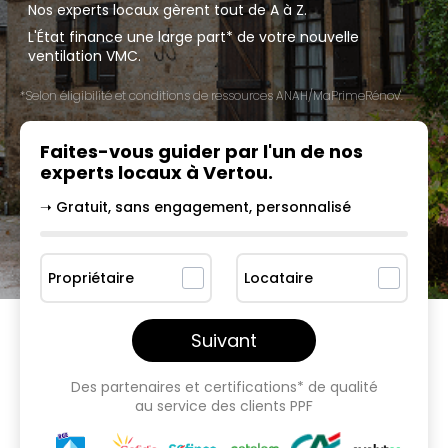
Nos experts locaux gèrent tout de A à Z.
L'État finance une large part* de votre nouvelle
ventilation VMC.
*Selon éligibilité et conditions de ressources ANAH/MaPrimeRénov'.
Faites-vous guider par l'un
de nos
experts locaux à
Vertou
.
➝ Gratuit, sans engagement, personnalisé
Propriétaire
Locataire
Suivant
Des partenaires et certifications* de qualité
au service des clients PPF