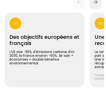
01
02
Des objectifs européens et
Une
français
reco
L’UE vise -55% d’émissions carbone d’ici
Le ren
2030, la France environ -50%. Air sain +
part si
économies = double bénéfice
Une V
environnemental.
récupér
extrait
*Variabl
caracté