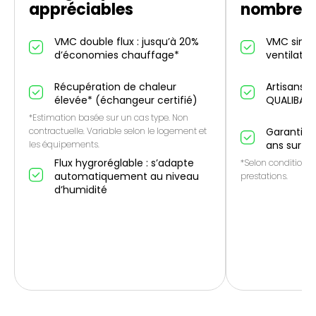
appréciables
nombreus
VMC double flux : jusqu’à 20%
VMC simple
d’économies chauffage*
ventilatio
Récupération de chaleur
Artisans p
élevée* (échangeur certifié)
QUALIBAT
*Estimation basée sur un cas type. Non
contractuelle. Variable selon le logement et
Garantie 1
les équipements.
ans sur le
Flux hygroréglable : s’adapte
*Selon conditions 
automatiquement au niveau
prestations.
d’humidité