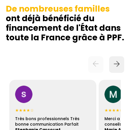
De nombreuses familles
ont déjà bénéficié du
financement de l'État dans
toute la France grâce à PPF.
★★★★☆
★★★★★
Très bons professionnels Très
Merci a Fran
bonne communication Parfait
conseils con
Stephanie Carcouet
Marie And