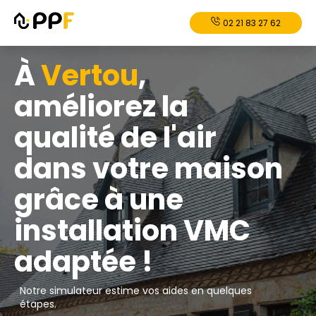
02 21 83 27 62
À
Vertou
,
améliorez la
qualité de l'air
dans votre maison
grâce à une
installation VMC
adaptée !
Notre simulateur estime vos aides en quelques
étapes.