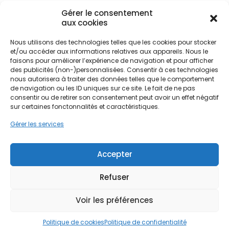
Gérer le consentement
Que vous résidiez dans le Centre-bourg historique,
aux cookies
près du vignoble du Muscadet ou dans les
quartiers résidentiels comme Le Landreau, la
Nous utilisons des technologies telles que les cookies pour stocker
Ne passez pas à côté de vos
qualité de l'air intérieur est souvent compromise
et/ou accéder aux informations relatives aux appareils. Nous le
aides !
faisons pour améliorer l’expérience de navigation et pour afficher
par un renouvellement insuffisant. Dans les
des publicités (non-)personnalisées. Consentir à ces technologies
maisons anciennes rénovées, une isolation trop
nous autorisera à traiter des données telles que le comportement
performante sans système de ventilation adapté
Faites vite, les budgets
de navigation ou les ID uniques sur ce site. Le fait de ne pas
crée un effet "cocotte-minute", piégeant les
consentir ou de retirer son consentement peut avoir un effet négatif
MaPrimeRénov' sont annuels et
polluants et l'humidité. PPF intervient
sur certaines fonctonnalités et caractéristiques.
limités. Les dossiers sont traités
spécifiquement sur la zone de Vertou et ses
Gérer les services
alentours pour transformer ces contraintes
par ordre d'arrivée.
climatiques en confort durable, en adaptant les
solutions de ventilation aux spécificités des
Contactez-nous maintenant
Accepter
maisons de la région Pays de la Loire.
pour maximiser vos aides !
Refuser
Je prends rdv !
Voir les préférences
Politique de cookies
Politique de confidentialité