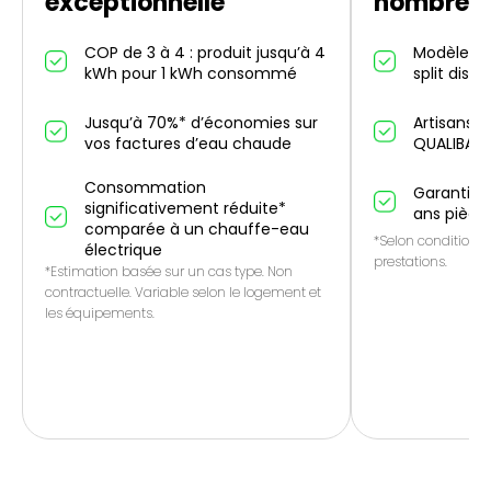
exceptionnelle
nombreus
COP de 3 à 4 : produit jusqu’à 4
Modèles in
kWh pour 1 kWh consommé
split dispo
Jusqu’à 70%* d’économies sur
Artisans p
vos factures d’eau chaude
QUALIBAT
Consommation
Garantie 1
significativement réduite*
ans pièce
comparée à un chauffe-eau
*Selon conditions 
électrique
prestations.
*Estimation basée sur un cas type. Non
contractuelle. Variable selon le logement et
les équipements.