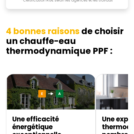
*Certification RGE selon les agences et les travaux
4 bonnes raisons
de choisir
un chauffe-eau
thermodynamique
PPF :
Une efficacité
Une exper
énergétique
thermod