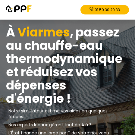
01 59 30 29 33
À
Viarmes
, passez
au chauffe-eau
thermodynamique
et réduisez vos
dépenses
d'énergie !
Notre simulateur estime vos aides en quelques
étapes.
Nos experts locaux gèrent tout de A à Z.
L'État finance une large part* de votre nouveau