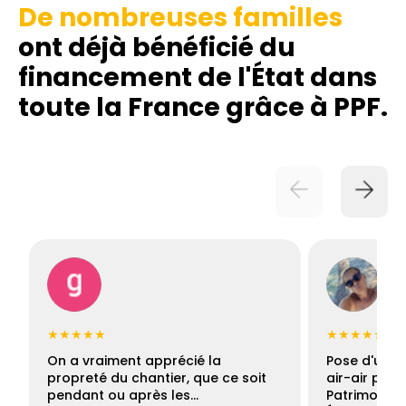
De nombreuses familles
ont déjà bénéficié du
financement de l'État dans
toute la France grâce à PPF.
★★★★★
★★★★★
On a vraiment apprécié la
Pose d'une c
propreté du chantier, que ce soit
air-air par 
pendant ou après les…
Patrimoine 