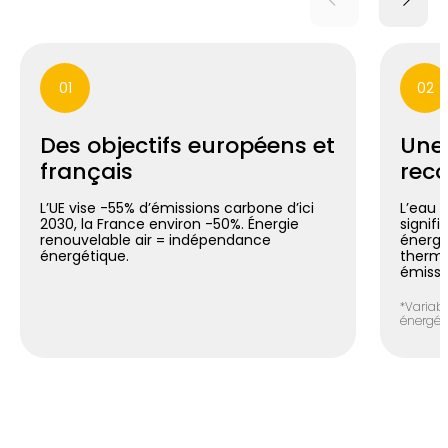
01
02
Des objectifs européens et
Une
français
reco
L’UE vise -55% d’émissions carbone d’ici
L’eau 
2030, la France environ -50%. Énergie
signif
renouvelable air = indépendance
énergé
énergétique.
thermo
émissi
*Variabl
énergéti