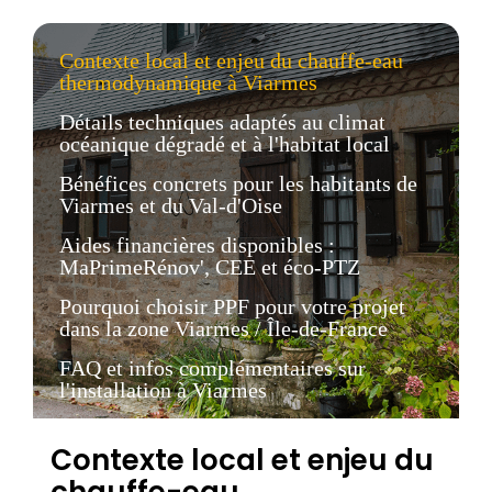
Contexte local et enjeu du chauffe-eau
thermodynamique à Viarmes
Détails techniques adaptés au climat
océanique dégradé et à l'habitat local
Bénéfices concrets pour les habitants de
Viarmes et du Val-d'Oise
Aides financières disponibles :
MaPrimeRénov', CEE et éco-PTZ
Pourquoi choisir PPF pour votre projet
dans la zone Viarmes / Île-de-France
FAQ et infos complémentaires sur
l'installation à Viarmes
Contexte local et enjeu du