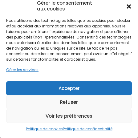
Gérer le consentement
thermodynamique (CET) s'impose comme une
aux cookies
solution d'avenir pour les propriétaires viarmois.
Contrairement aux systèmes électriques
Ne passez pas à côté de vos
Nous utilisons des technologies telles que les cookies pour stocker
classiques énergivores, cette technologie permet
aides !
et/ou accéder aux informations relatives aux appareils. Nous le
de produire l'eau chaude sanitaire en exploitant
faisons pour améliorer l’expérience de navigation et pour afficher
une énergie renouvelable et gratuite : les calories
des publicités (non-)personnalisées. Consentir à ces technologies
Faites vite, les budgets
présentes dans l'air ambiant. Pour les habitants de
nous autorisera à traiter des données telles que le comportement
de navigation ou les ID uniques sur ce site. Le fait de ne pas
Viarmes et des communes limitrophes comme
MaPrimeRénov' sont annuels et
consentir ou de retirer son consentement peut avoir un effet négatif
Luzarches ou Saint-Martin-du-Tertre, l'installation
limités. Les dossiers sont traités
sur certaines fonctonnalités et caractéristiques.
d'un ballon thermodynamique constitue une
par ordre d'arrivée.
démarche logique pour réduire l'empreinte
Gérer les services
carbone du logement tout en maîtrisant les
Contactez-nous maintenant
factures d'énergie.
pour maximiser vos aides !
Accepter
L'enjeu est double : améliorer la performance
Refuser
Je prends rdv !
énergétique globale de l'habitat et sécuriser
l'approvisionnement en eau chaude. Que ce soit
Voir les préférences
pour une grande ferme rénovée nécessitant un
gros volume d'eau ou un pavillon standard, le CET
Politique de cookies
Politique de confidentialité
répond aux exigences de confort moderne. PPF