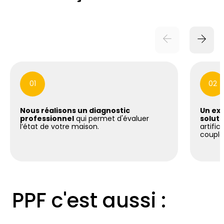
01
02
Nous réalisons un diagnostic
Un exp
professionnel
qui permet d'évaluer
soluti
l’état de votre maison.
artific
coupla
PPF c'est aussi :