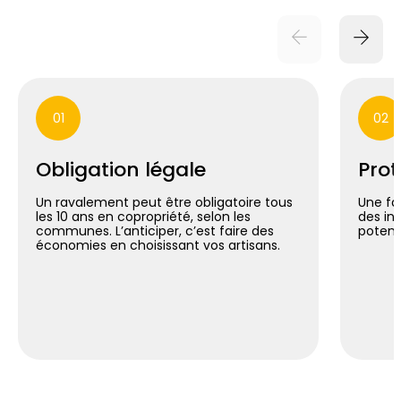
01
02
Obligation légale
Prot
Un ravalement peut être obligatoire tous
Une fa
les 10 ans en copropriété, selon les
des inf
communes. L’anticiper, c’est faire des
potent
économies en choisissant vos artisans.