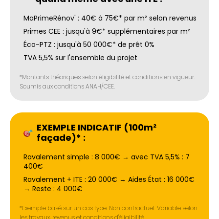
MaPrimeRénov' : 40€ à 75€* par m² selon revenus
Primes CEE : jusqu'à 9€* supplémentaires par m²
Éco-PTZ : jusqu'à 50 000€* de prêt 0%
TVA 5,5% sur l'ensemble du projet
*Montants théoriques selon éligibilité et conditions en vigueur.
Soumis aux conditions ANAH/CEE.
EXEMPLE INDICATIF (100m²
façade)* :
Ravalement simple : 8 000€ → avec TVA 5,5% : 7
400€
Ravalement + ITE : 20 000€ → Aides État : 16 000€
→ Reste : 4 000€
*Exemple basé sur un cas type. Non contractuel. Variable selon
les travaux, revenus et conditions d'éligibilité.