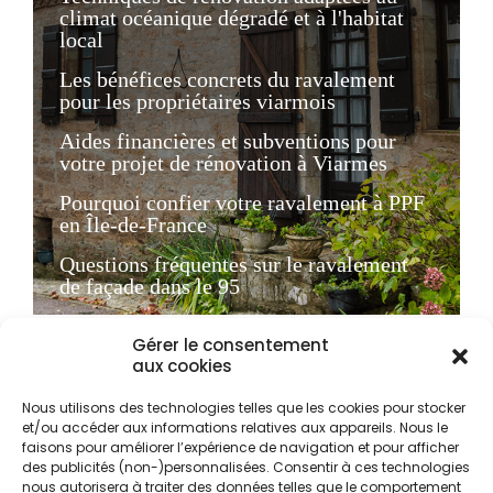
climat océanique dégradé et à l'habitat
local
Les bénéfices concrets du ravalement
pour les propriétaires viarmois
Aides financières et subventions pour
votre projet de rénovation à Viarmes
Pourquoi confier votre ravalement à PPF
en Île-de-France
Questions fréquentes sur le ravalement
de façade dans le 95
Gérer le consentement
Le ravalement de façade
aux cookies
à Viarmes : un enjeu
Nous utilisons des technologies telles que les cookies pour stocker
patrimonial et
et/ou accéder aux informations relatives aux appareils. Nous le
réglementaire dans le
faisons pour améliorer l’expérience de navigation et pour afficher
des publicités (non-)personnalisées. Consentir à ces technologies
Val-d'Oise
nous autorisera à traiter des données telles que le comportement