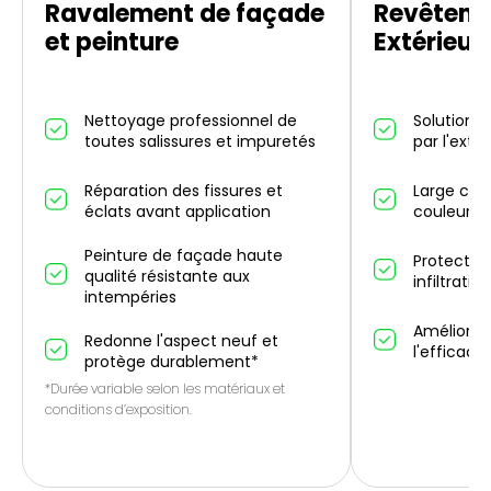
Ravalement de façade
Revêteme
et peinture
Extérieur
Nettoyage professionnel de
Solution d
toutes salissures et impuretés
par l'exté
Réparation des fissures et
Large choi
éclats avant application
couleurs 
Peinture de façade haute
Protectio
qualité résistante aux
infiltrati
intempéries
Améliorati
Redonne l'aspect neuf et
l'efficaci
protège durablement*
*Durée variable selon les matériaux et
conditions d’exposition.