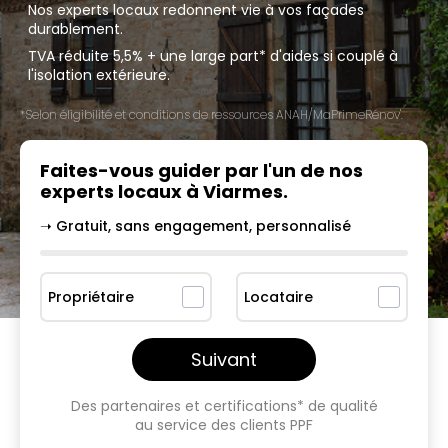
Nos experts locaux redonnent vie à vos façades
durablement.
TVA réduite 5,5% + une large part* d'aides si couplé à
l'isolation extérieure.
*Selon éligibilité et conditions de ressources ANAH/MaPrimeRénov'.
Faites-vous guider par l'un
de nos
experts locaux à
Viarmes
.
➝ Gratuit, sans engagement, personnalisé
Propriétaire
Locataire
Suivant
Des partenaires et certifications* de qualité
au service des clients PPF