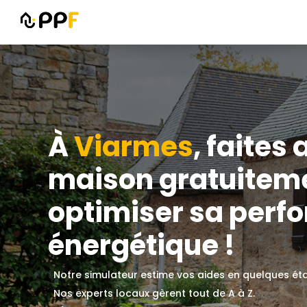
À
Viarmes
, faites
maison gratuitem
optimiser sa perf
énergétique !
Notre simulateur estime vos aides en quelques ét
Nos experts locaux gèrent tout de A à Z.