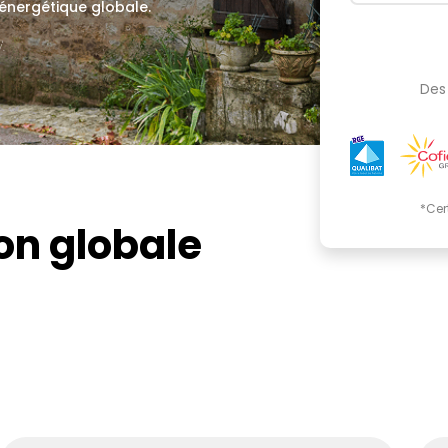
 énergétique globale.
.
Des 
*Cer
on globale