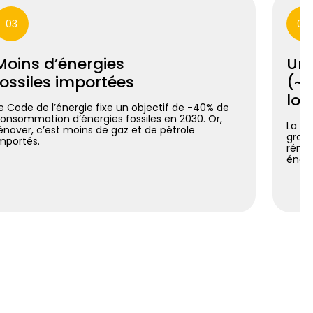
03
04
Moins d’énergies
Un 
fossiles importées
(~7
log
e Code de l’énergie fixe un objectif de -40% de
onsommation d’énergies fossiles en 2030. Or,
La pl
énover, c’est moins de gaz et de pétrole
grand
mportés.
rénov
énerg