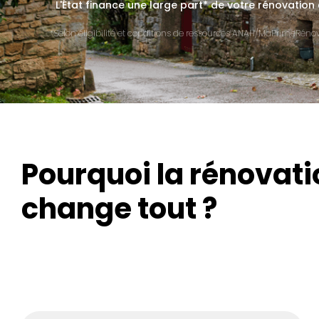
L'État finance une large part* de votre rénovation
*Selon éligibilité et conditions de ressources ANAH/MaPrimeRénov'
Pourquoi la rénovati
change tout ?