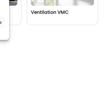
çade
Ventilation VMC
es