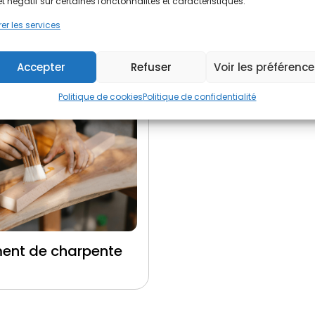
et négatif sur certaines fonctonnalités et caractéristiques.
er les services
ent de toiture
Ravalement de fa
Accepter
Refuser
Voir les préférenc
Politique de cookies
Politique de confidentialité
ment de charpente