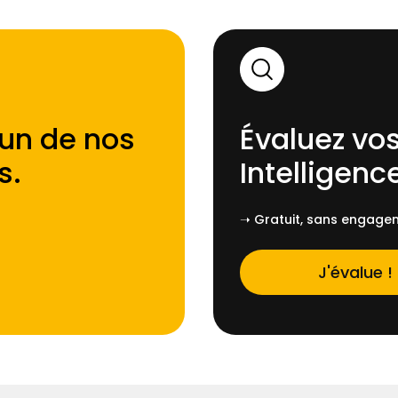
'un de nos
Évaluez vos
s
.
Intelligence
➝ Gratuit, sans engagem
J'évalue !