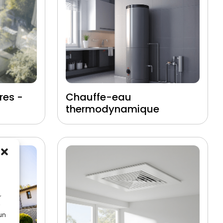
res -
Chauffe-eau
thermodynamique
r
 un