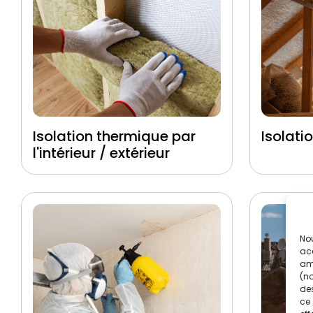
Isolation thermique par
Isolati
l'intérieur / extérieur
Nou
acc
amé
(no
des
ce 