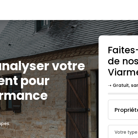
Faites
de nos
 analyser votre
Viarm
ent pour
➝ Gratuit, s
ormance
Propriét
apes.
Votre type