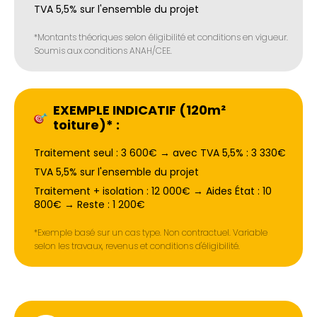
TVA 5,5% sur l'ensemble du projet
*Montants théoriques selon éligibilité et conditions en vigueur.
Soumis aux conditions ANAH/CEE.
EXEMPLE INDICATIF (120m²
toiture)* :
Traitement seul : 3 600€ → avec TVA 5,5% : 3 330€
TVA 5,5% sur l'ensemble du projet
Traitement + isolation : 12 000€ → Aides État : 10
800€ → Reste : 1 200€
*Exemple basé sur un cas type. Non contractuel. Variable
selon les travaux, revenus et conditions d'éligibilité.