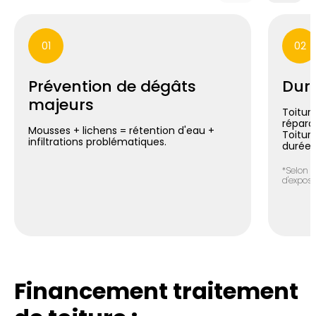
01
02
Prévention de dégâts
Duré
majeurs
Toiture
répara
Mousses + lichens = rétention d'eau +
Toitur
infiltrations problématiques.
durée*
*Selon n
d'exposit
Financement traitement