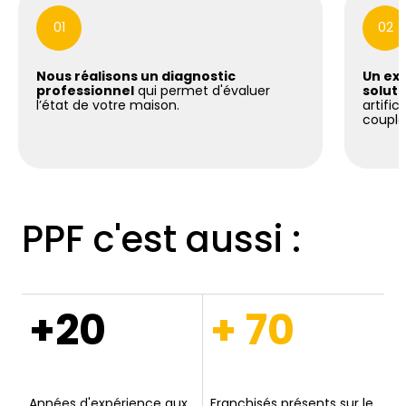
01
02
Nous réalisons un diagnostic
Un exp
professionnel
qui permet d'évaluer
soluti
l’état de votre maison.
artific
coupla
PPF c'est aussi :
+20
+ 70
Années d'expérience aux
Franchisés présents sur le