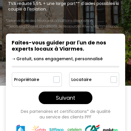
TVA réduite 5,5% + une large part** d'aides possibles si
couplé à l'isolation.
*Selon nature des travaux et conditions d'exposition.
**Selon éligibilité et conditions de ressources ANAH/MaPrimeRénov'.
Faites-vous guider par l'un
de nos
experts locaux à
Viarmes
.
➝ Gratuit, sans engagement, personnalisé
Propriétaire
Locataire
Suivant
Des partenaires et certifications* de qualité
au service des clients PPF