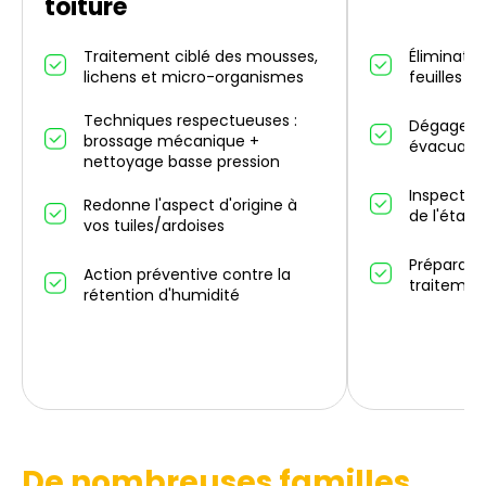
toiture
Traitement ciblé des mousses,
Éliminatio
lichens et micro-organismes
feuilles m
Techniques respectueuses :
Dégagemen
brossage mécanique +
évacuatio
nettoyage basse pression
Inspectio
Redonne l'aspect d'origine à
de l'état 
vos tuiles/ardoises
Préparati
Action préventive contre la
traitemen
rétention d'humidité
De nombreuses familles