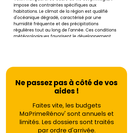
impose des contraintes spécifiques aux
habitations. Le climat de la région est qualifié
d'océanique dégradé, caractérisé par une
humidité fréquente et des précipitations
régulières tout au long de l'année. Ces conditions
météorologiques favorisent le développement
rapide de mousses, de lichens et de champignons
sur les toitures des pavillons et des fermes du Pays
de France.
Un toit négligé à Viarmes, que ce soit dans le
quartier du Centre-ville ou vers Belloy, devient
Ne passez pas à côté de vos
rapidement poreux. Les mousses retiennent
aides !
l'humidité, ce qui accélère la dégradation des
matériaux de couverture comme les tuiles ou les
Faites vite, les budgets
ardoises. Avec le temps, cette accumulation
végétale peut soulever les éléments de la toiture,
MaPrimeRénov' sont annuels et
créant des voies d'infiltration pour l'eau de pluie.
limités. Les dossiers sont traités
Le traitement de toiture n'est donc pas une
par ordre d'arrivée.
simple opération esthétique, mais un acte de