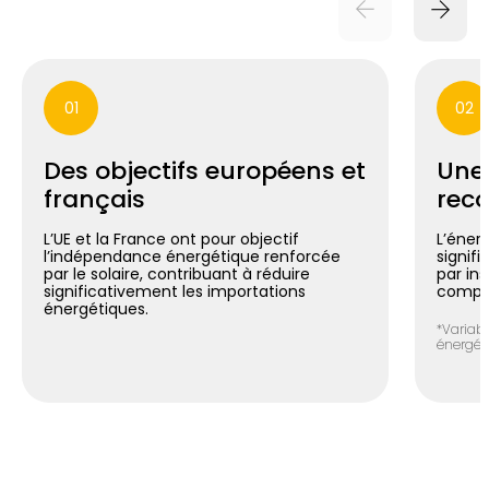
01
02
Des objectifs européens et
Une
français
reco
L’UE et la France ont pour objectif
L’énerg
l’indépendance énergétique renforcée
signif
par le solaire, contribuant à réduire
par in
significativement les importations
compte
énergétiques.
*Variabl
énergéti