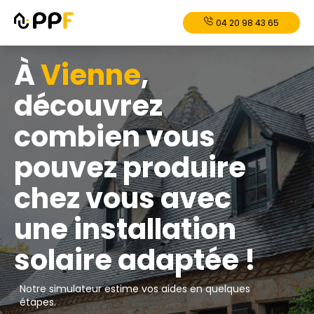
04 20 98 43 65
À
Vienne
,
découvrez
combien vous
pouvez produire
chez vous avec
une installation
solaire adaptée !
Notre simulateur estime vos aides en quelques
étapes.