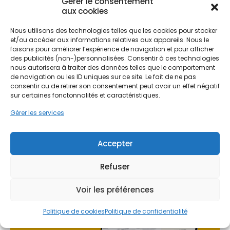
Gérer le consentement
Châtellerault. Elle concerne également les zones
aux cookies
rurales et les bourgs historiques tels que Loudun
ou Chauvigny. La géographie locale, marquée par
Nous utilisons des technologies telles que les cookies pour stocker
Ne passez pas à côté de vos
et/ou accéder aux informations relatives aux appareils. Nous le
la vallée de la Vienne et des sols calcaires,
aides !
faisons pour améliorer l’expérience de navigation et pour afficher
n'impacte pas la production d'électricité, bien au
des publicités (non-)personnalisées. Consentir à ces technologies
contraire. L'absence de pollution industrielle
nous autorisera à traiter des données telles que le comportement
majeure dans de nombreux secteurs du
Faites vite, les budgets
de navigation ou les ID uniques sur ce site. Le fait de ne pas
département permet aux capteurs de recevoir un
consentir ou de retirer son consentement peut avoir un effet négatif
MaPrimeRénov' sont annuels et
rayonnement de qualité, garantissant une
sur certaines fonctonnalités et caractéristiques.
limités. Les dossiers sont traités
production stable tout au long de l'année.
Gérer les services
par ordre d'arrivée.
Investir dans le solaire dans ce département, c'est
Contactez-nous maintenant
Accepter
aussi anticiper l'avenir énergétique de la région.
pour maximiser vos aides !
Que ce soit pour une résidence principale ou
Refuser
secondaire, l'équipement photovoltaïque s'inscrit
Je prends rdv !
dans une démarche durable. Les habitants de la
Voir les préférences
Vienne, souvent sensibles à la préservation de leur
environnement, trouvent dans cette technologie
Politique de cookies
Politique de confidentialité
un moyen concret de réduire leur empreinte
carbone tout en maîtrisant leur budget énergie