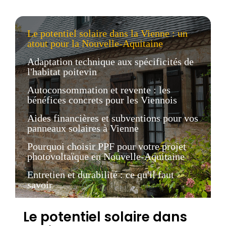
Le potentiel solaire dans la Vienne : un
atout pour la Nouvelle-Aquitaine
Adaptation technique aux spécificités de
l'habitat poitevin
Autoconsommation et revente : les
bénéfices concrets pour les Viennois
Aides financières et subventions pour vos
panneaux solaires à Vienne
Pourquoi choisir PPF pour votre projet
photovoltaïque en Nouvelle-Aquitaine
Entretien et durabilité : ce qu'il faut
savoir
Le potentiel solaire dans