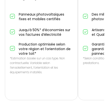
Panneaux photovoltaïques
Des millier
fixes et mobiles certifiés
photovolt
Jusqu’à 50%* d’économies sur
Artisans p
vos factures d’électricité
et QualiP
Production optimisée selon
Garantie 1
votre région et l’orientation de
garantie f
votre toit*
panneaux
*Estimation basée sur un cas type. Non
*Selon conditions 
contractuelle. Variable selon
prestations.
l’ensoleillement, l’orientation et les
équipements installés.