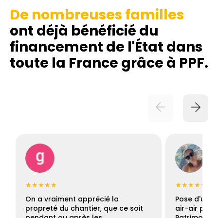
De nombreuses familles
ont déjà bénéficié du
financement de l'État dans
toute la France grâce à PPF.
★★★★★
★★★★★
On a vraiment apprécié la
Pose d'une c
propreté du chantier, que ce soit
air-air par 
pendant ou après les…
Patrimoine 