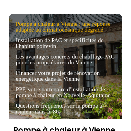
Pompe à chaleur à Vienne : une réponse
adaptée au climat océanique dégradé
Installation de PAC et spécificités de
l'habitat poitevin
Les avantages concrets du chauffage PAC
pour les propriétaires du Vienne
Financer votre projet de rénovation
énergétique dans la Vienne
PPF, votre partenaire d'installation de
pompe à chaleur en Nouvelle-Aquitaine
Questions fréquentes sur la pompe à
chaleur dans le 86
Pompe à chaleur à Vienne