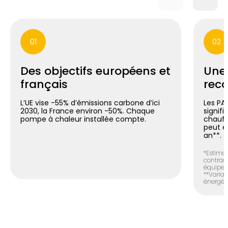
01
02
Des objectifs européens et
Une
français
reco
L’UE vise -55% d’émissions carbone d’ici
Les PA
2030, la France environ -50%. Chaque
signif
pompe à chaleur installée compte.
chauff
peut é
an**.
*Estimat
contract
équipem
**Variab
énergéti