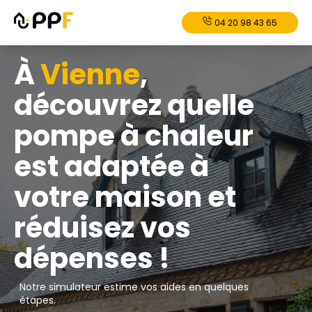
04 20 98 43 65
À
Vienne
,
découvrez quelle
pompe à chaleur
est adaptée à
votre maison et
réduisez vos
dépenses !
Notre simulateur estime vos aides en quelques
étapes.