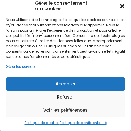
Gérer le consentement
les villes comme Poitiers, Châtellerault ou Loudun.
aux cookies
Remplacer une ancienne chaudière fioul ou gaz
par un dispositif plus écologique permet de
Nous utilisons des technologies telles que les cookies pour stocker
réduire l'empreinte carbone du logement tout en
Ne passez pas à côté de vos
et/ou accéder aux informations relatives aux appareils. Nous le
améliorant le confort thermique. La pompe à
faisons pour améliorer l’expérience de navigation et pour afficher
aides !
chaleur capte les calories présentes dans l'air, le
des publicités (non-)personnalisées. Consentir à ces technologies
sol ou l'eau pour chauffer le logement, offrant
nous autorisera à traiter des données telles que le comportement
une alternative durable aux énergies fossiles. C'est
de navigation ou les ID uniques sur ce site. Le fait de ne pas
Faites vite, les budgets
consentir ou de retirer son consentement peut avoir un effet négatif
une solution de chauffage très économique avec
MaPrimeRénov' sont annuels et
sur certaines fonctonnalités et caractéristiques.
un coefficient de performance (COP) élevé,
limités. Les dossiers sont traités
idéale pour affronter les variations de
Gérer les services
température du climat poitevin.
par ordre d'arrivée.
Accepter
Contactez-nous maintenant
pour maximiser vos aides !
Refuser
Je prends rdv !
Voir les préférences
Politique de cookies
Politique de confidentialité