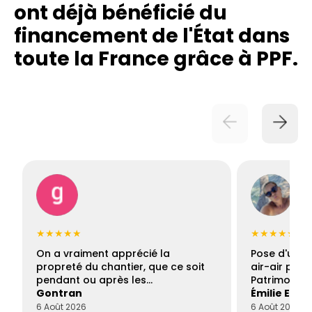
ont déjà bénéficié du
financement de l'État dans
toute la France grâce à PPF.
★★★★★
★★★★★
On a vraiment apprécié la
Pose d'une c
propreté du chantier, que ce soit
air-air par 
pendant ou après les…
Patrimoine 
Gontran
Émilie Este
6 Août 2026
6 Août 2026