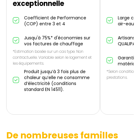
exceptionnelle
Coefficient de Performance
Large cho
(COP) entre 3 et 4
air-eau et
Jusqu'à 75%* d'économies sur
Artisans p
vos factures de chauffage
QUALIPAC
*Estimation basée sur un cas type. Non
contractuelle. Variable selon le logement et
Garantie 1
les équipements.
matériau
Produit jusqu’à 3 fois plus de
*Selon conditions 
chaleur qu’elle ne consomme
prestations.
d’électricité (conditions
standard EN 14511).
De nombreuses familles