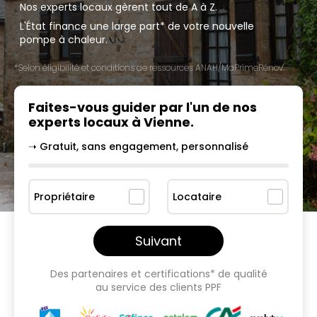
Nos experts locaux gèrent tout de A à Z.
L'État finance une large part* de votre nouvelle
pompe à chaleur.
*Selon éligibilité et conditions de ressources ANAH/MaPrimeRénov'.
Faites-vous guider par l'un
de nos
experts locaux à
Vienne
.
➝ Gratuit, sans engagement, personnalisé
Propriétaire
Locataire
Suivant
Des partenaires et certifications* de qualité
au service des clients PPF