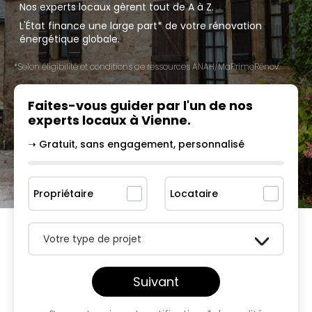
Nos experts locaux gèrent tout de A à Z.
L'État finance une large part* de votre rénovation
énergétique globale.
*Selon éligibilité et conditions de ressources ANAH/MaPrimeRénov'.
Faites-vous guider par l'un
de nos
experts locaux à
Vienne
.
➝ Gratuit, sans engagement, personnalisé
Propriétaire
Locataire
Votre type de projet
Suivant