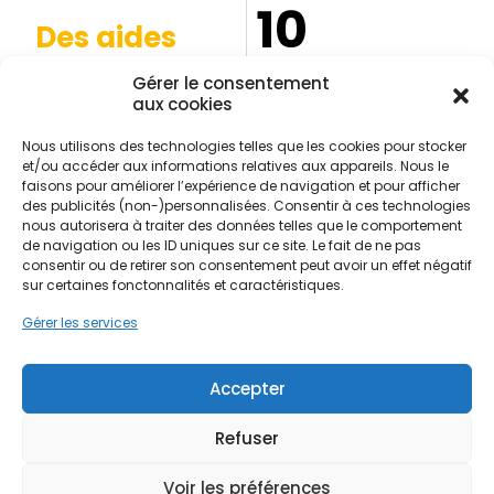
10
Des aides
financières
Ans de garantie
Gérer le consentement
décennale*
aux cookies
Possibles pour votre
projet*
Nous utilisons des technologies telles que les cookies pour stocker
*Selon la nature des
*Selon éligibilité et conditions
prestations réalisées et les
et/ou accéder aux informations relatives aux appareils. Nous le
en vigueur.
conditions du contrat.
faisons pour améliorer l’expérience de navigation et pour afficher
des publicités (non-)personnalisées. Consentir à ces technologies
nous autorisera à traiter des données telles que le comportement
de navigation ou les ID uniques sur ce site. Le fait de ne pas
consentir ou de retirer son consentement peut avoir un effet négatif
sur certaines fonctonnalités et caractéristiques.
Contactez-nous
Gérer les services
Rue Léon Mähl 38580 Allevard
Accepter
Refuser
04 20 98 43 65
Voir les préférences