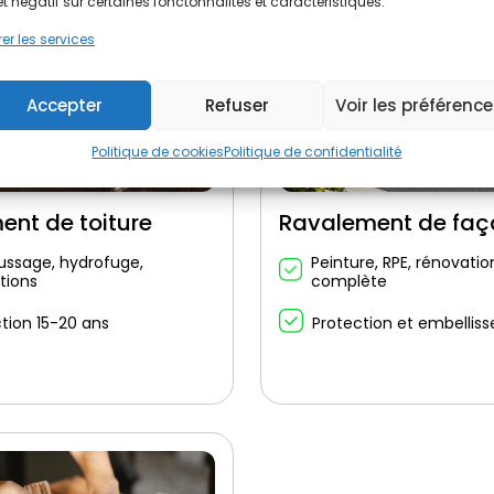
et négatif sur certaines fonctonnalités et caractéristiques.
er les services
Accepter
Refuser
Voir les préférenc
Politique de cookies
Politique de confidentialité
ent de toiture
Ravalement de fa
ssage, hydrofuge,
Peinture, RPE, rénovatio
tions
complète
tion 15-20 ans
Protection et embellis