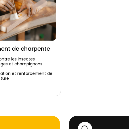
ment de charpente
ontre les insectes
ages et champignons
vation et renforcement de
cture