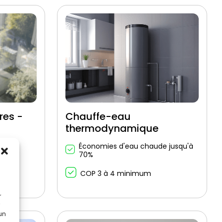
res -
Chauffe-eau
thermodynamique
Économies d'eau chaude jusqu'à
70%
d'air
COP 3 à 4 minimum
r
 un