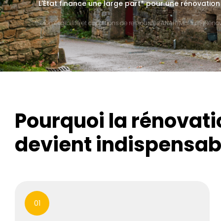
L'État finance une large part* pour une rénovation
*Selon éligibilité et conditions de ressources ANAH/MaPrimeRénov'
Pourquoi la rénovat
devient indispensab
01