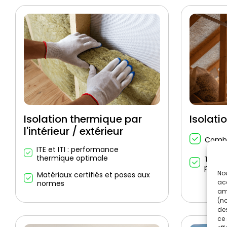
Isolation thermique par
Isolati
l'intérieur / extérieur
Combl
ITE et ITI : performance
thermique optimale
Techn
panne
Nou
Matériaux certifiés et poses aux
acc
normes
amé
(no
des
ce 