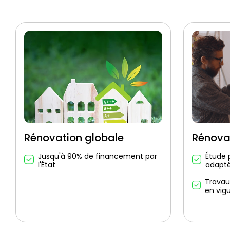
Rénovation globale
Rénova
Jusqu'à 90% de financement par
Étude 
l'État
adapt
Travau
en vig