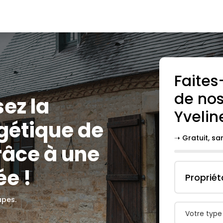
Faites
de nos
sez la
Yvelin
gétique de
➝ Gratuit, s
râce à une
e !
Propriét
apes.
Votre type