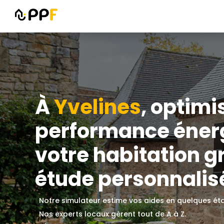
À
Yvelines
, optimi
performance éner
votre habitation g
étude personnalisé
Notre simulateur estime vos aides en quelques ét
Nos experts locaux gèrent tout de A à Z.