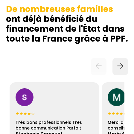
De nombreuses familles
ont déjà bénéficié du
financement de l'État dans
toute la France grâce à PPF.
★★★★☆
★★★★★
Très bons professionnels Très
Merci a Fran
bonne communication Parfait
conseils con
Stephanie Carcouet
Marie And