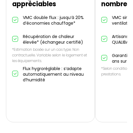
appréciables
nombreus
VMC double flux : jusqu’à 20%
VMC simple
d’économies chauffage*
ventilatio
Récupération de chaleur
Artisans p
élevée* (échangeur certifié)
QUALIBAT
*Estimation basée sur un cas type. Non
contractuelle. Variable selon le logement et
Garantie 1
les équipements.
ans sur le
Flux hygroréglable : s’adapte
*Selon conditions 
automatiquement au niveau
prestations.
d’humidité