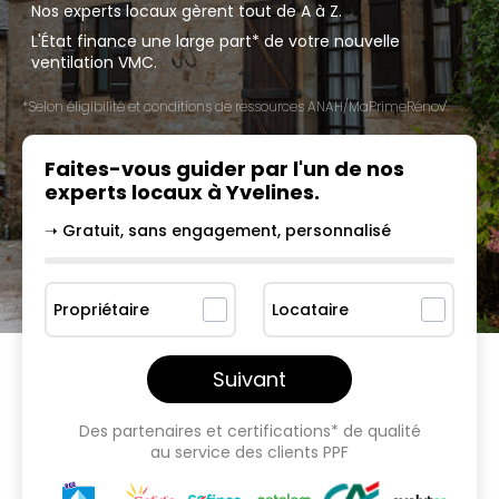
Nos experts locaux gèrent tout de A à Z.
L'État finance une large part* de votre nouvelle
ventilation VMC.
*Selon éligibilité et conditions de ressources ANAH/MaPrimeRénov'.
Faites-vous guider par l'un
de nos
experts locaux à
Yvelines
.
➝ Gratuit, sans engagement, personnalisé
Propriétaire
Locataire
Suivant
Des partenaires et certifications* de qualité
au service des clients PPF