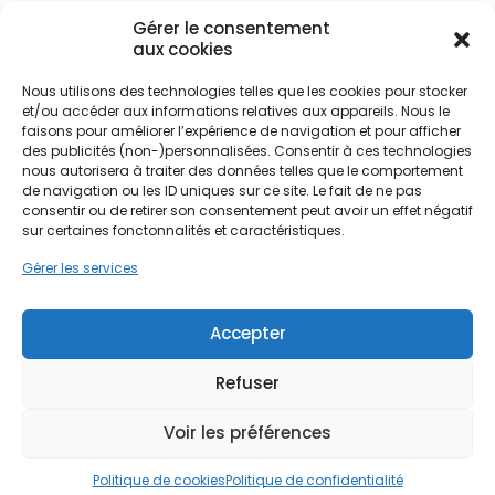
performante devient alors indispensable pour
Gérer le consentement
préserver la structure des bâtiments et la santé
aux cookies
des occupants. Que ce soit à Versailles centre,
classé au patrimoine mondial de l'UNESCO, ou
Nous utilisons des technologies telles que les cookies pour stocker
Ne passez pas à côté de vos
dans les quartiers résidentiels de Saint-Germain-
et/ou accéder aux informations relatives aux appareils. Nous le
aides !
faisons pour améliorer l’expérience de navigation et pour afficher
en-Laye et Montigny-le-Bretonneux, l'aération
des publicités (non-)personnalisées. Consentir à ces technologies
naturelle ne suffit plus face aux exigences
nous autorisera à traiter des données telles que le comportement
actuelles de performance énergétique.
Faites vite, les budgets
de navigation ou les ID uniques sur ce site. Le fait de ne pas
L'installation d'un système adapté permet
consentir ou de retirer son consentement peut avoir un effet négatif
MaPrimeRénov' sont annuels et
d'évacuer l'air vicié tout en protégeant les murs
sur certaines fonctonnalités et caractéristiques.
limités. Les dossiers sont traités
anciens des dégradations liées à l'humidité
Gérer les services
stagnante.
par ordre d'arrivée.
Contactez-nous maintenant
Accepter
L'absence de renouvellement d'air mécanique
pour maximiser vos aides !
expose les habitants à une accumulation de
Refuser
polluants intérieurs et de moisissures, nuisibles au
Je prends rdv !
bien-être. Dans un marché immobilier premium
Voir les préférences
comme celui des Yvelines, la qualité de l'air
intérieur est un critère de valorisation majeur. PPF
Politique de cookies
Politique de confidentialité
intervient sur l'ensemble du territoire, y compris