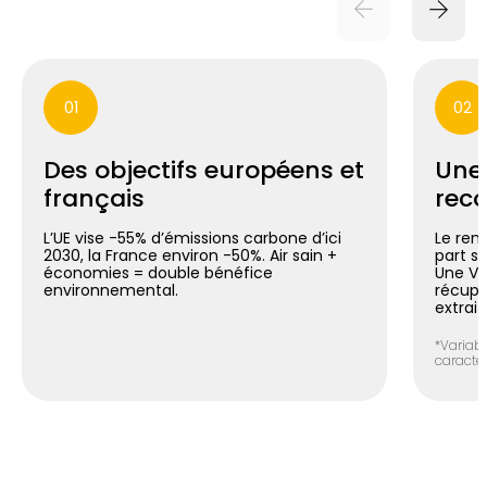
01
02
Des objectifs européens et
Une
français
reco
L’UE vise -55% d’émissions carbone d’ici
Le ren
2030, la France environ -50%. Air sain +
part si
économies = double bénéfice
Une V
environnemental.
récupér
extrait
*Variabl
caracté