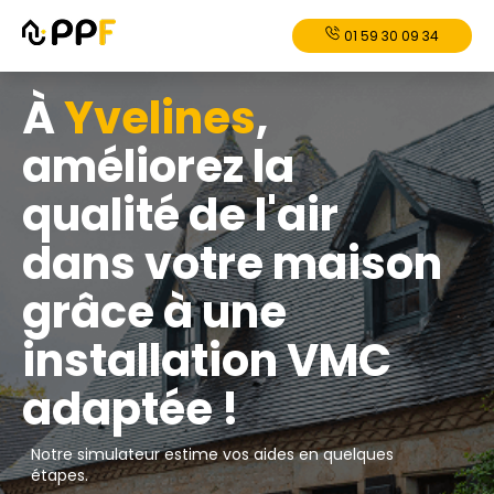
01 59 30 09 34
À
Yvelines
,
améliorez la
qualité de l'air
dans votre maison
grâce à une
installation VMC
adaptée !
Notre simulateur estime vos aides en quelques
étapes.