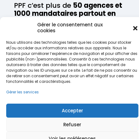
PPF c’est plus de
50 agences et
1000 mandataires partout en
France
qui se déplacent chez
Gérer le consentement aux
vous, pour mieux vous servir !
cookies
Nous utilisons des technologies telles que les cookies pour stocker
et/ou accéder aux informations relatives aux appareils. Nous le
Trouver mon agence
faisons pour améliorer l’expérience de navigation et pour afficher des
publicités (non-)personnalisées. Consentir à ces technologies nous
autorisera à traiter des données telles que le comportement de
navigation ou les ID uniques sur ce site. Le fait de ne pas consentir ou
de retirer son consentement peut avoir un effet négatif sur certaines
fonctonnalités et caractéristiques.
Gérer les services
Accepter
Refuser
Voir les préférences