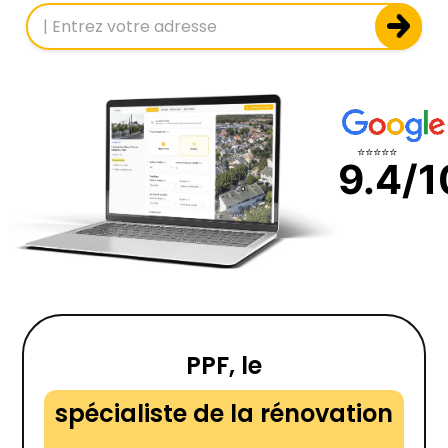
⭐⭐⭐⭐⭐
9.4/1
PPF, le
spécialiste de la rénovation