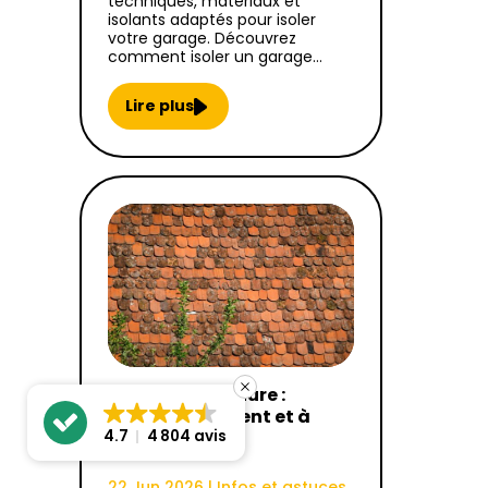
techniques, matériaux et
isolants adaptés pour isoler
votre garage. Découvrez
comment isoler un garage…
Lire plus
Nettoyage toiture :
quand, comment et à
quel prix ?
4.7
4 804 avis
22 Jun 2026
|
Infos et astuces