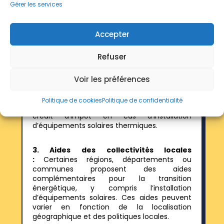
MaPrimeRénov’ est accessible à tous les
Gérer les services
propriétaires, qu’ils soient occupants ou
bailleurs, sous conditions de ressources. Le
montant de l’aide dépend du type de
Accepter
travaux réalisés et des revenus du
demandeur.
Refuser
2. Crédit d’impôt pour la transition
énergétique (CITE) :
Bien que le CITE ait été
Voir les préférences
transformé en MaPrimeRénov’, il reste
applicable dans certains cas spécifiques
Politique de cookies
Politique de confidentialité
jusqu’en 2023. Il permet de bénéficier d’un
crédit d’impôt en cas d’installation
d’équipements solaires thermiques.
3. Aides des collectivités locales
:
Certaines régions, départements ou
communes proposent des aides
complémentaires pour la transition
énergétique, y compris l’installation
d’équipements solaires. Ces aides peuvent
varier en fonction de la localisation
géographique et des politiques locales.