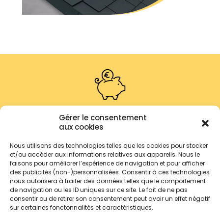
Gérer le consentement
Les
aides disponibles
pour les
aux cookies
énergies solaires
Nous utilisons des technologies telles que les cookies pour stocker
et/ou accéder aux informations relatives aux appareils. Nous le
faisons pour améliorer l’expérience de navigation et pour afficher
des publicités (non-)personnalisées. Consentir à ces technologies
nous autorisera à traiter des données telles que le comportement
1. MaPrimeRénov’ :
Cette aide financière de
de navigation ou les ID uniques sur ce site. Le fait de ne pas
l’État vise à soutenir les travaux de
consentir ou de retirer son consentement peut avoir un effet négatif
rénovation énergétique, y compris
sur certaines fonctonnalités et caractéristiques.
l’installation d’équipements solaires.