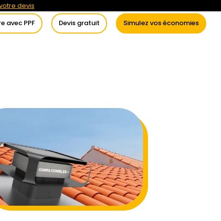
otre devis
re avec PPF
Devis gratuit
Simulez vos économies
itement de l’eau
Conseils