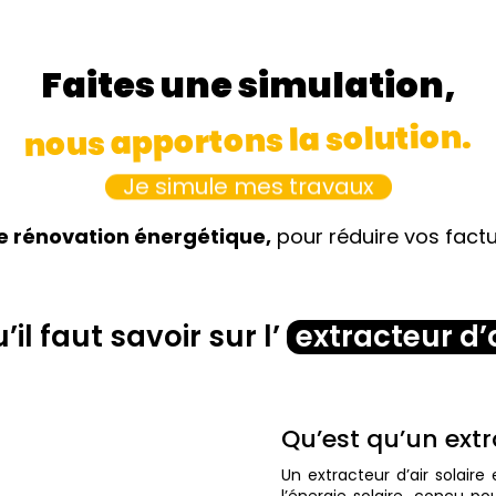
Faites une simulation,
nous apportons la solution.
Je simule mes travaux
e rénovation énergétique,
pour réduire vos fact
’il faut savoir sur l’
extracteur d’a
Qu’est qu’un extra
Un extracteur d’air solaire
l’énergie solaire, conçu po