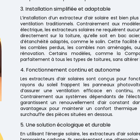
3. Installation simplifiée et adaptable
L’installation d’un extracteur d’air solaire est bien p
ventilation traditionnels. Contrairement aux modè
électrique, les extracteurs solaires ne requièrent aucu
directement sur la toiture, qu’elle soit en bac acie
d’étanchéité adaptés, comme le solin. Cette facilité d’
les combles perdus, les combles non aménagés, 
rénovation. Certains modèles, comme la Compa
parfaitement à tous les types de toitures, sans altérer 
4. Fonctionnement continu et autonome
Les extracteurs d’air solaires sont conçus pour fo
rayons du soleil frappent les panneaux photovolt
d’assurer une ventilation efficace en contin
Contrairement aux systèmes dépendants de l’électric
garantissent un renouvellement d’air constant da
avantageux pour maintenir un confort thermique o
surchauffe des pièces situées en dessous.
5. Une solution écologique et durable
En utilisant l’énergie solaire, les extracteurs d’air so
l’empreinte carbone. Ils représentent une alternative