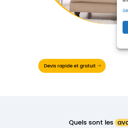
eff
Gér
Devis rapide et gratuit
Quels sont les
ava