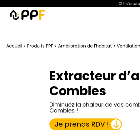
QUI s’occup
PPF
Amélioration de l’habit
Accueil
>
Produits PPF
>
Amélioration de l'habitat
>
Ventilatio
Extracteur d’
Combles
Diminuez la chaleur de vos com
Combles !
Je prends RDV !