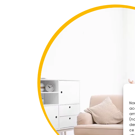
Nou
acc
amé
(no
des
ce 