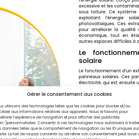
excessive et les contamin
sous toiture. Ce système
exploitant l’énergie so
photovoltaïques. Ces extra
pour améliorer la qualité 
économique, tout en étan
autres espaces difficiles à
Le fonctionnem
solaire
Le fonctionnement d’un extra
panneaux solaires. Ces pan
électricité, qui est ensuite 
les rayons du soleil frappent
Gérer le consentement aux cookies
manière continue, permett
fonctionner sans interrupti
ventilation naturelle perm
s utilisons des technologies telles que les cookies pour stocker et/ou
l’humidité dans les combles
éder aux informations relatives aux appareils. Nous le faisons pour
liorer l’expérience de navigation et pour afficher des publicités
L’installation d’u
n-)personnalisées. Consentir à ces technologies nous autorisera à traite
 données telles que le comportement de navigation ou les ID uniques sur
L’installation d’un extrac
site. Le fait de ne pas consentir ou de retirer son consentement peut avoir