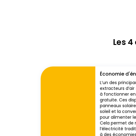
J’accepte que 
Les 4
Économie d'én
L’un des princip
extracteurs d’air
à fonctionner en u
gratuite. Ces dis
panneaux solaire
soleil et la conve
pour alimenter le
Cela permet de 
l’électricité trad
à des économies