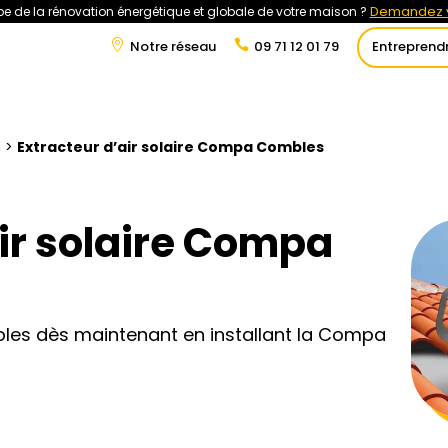
Demandez v
e de la rénovation énergétique et globale de votre maison ?
Notre réseau
09 71 12 01 79
Entreprend
at
Rénovation Énergétique
Énergies Renouvelables
Tra
n
>
Extracteur d’air solaire Compa Combles
air solaire Compa
bles dès maintenant en installant la Compa