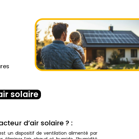
ures
ir solaire
cteur d’air solaire ? :
 est un dispositif de ventilation alimenté par
ur éliminer l’air chaud et humide, l’humidité