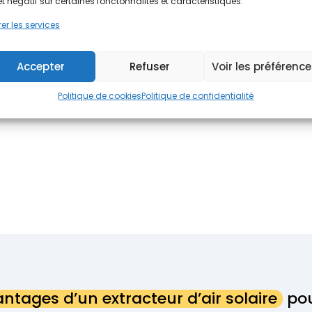
celle des modèles traditionn
et négatif sur certaines fonctonnalités et caractéristiques.
des câbles électriques su
er les services
idéale pour la pose sur votre
grâce à l’énergie solaire,
coûts de fonctionnement é
Accepter
Refuser
Voir les préférenc
ventiler les combles non 
combles stable. Grâce à l’é
solution totalement autono
Politique de cookies
Politique de confidentialité
climatisation.
ntages d’un extracteur d’air solaire
pou