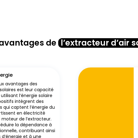
mes données soient collectées à des fins de réalisation d’un devis et de la relation commerciale qui peut en découler.
 avantages de
l’extracteur d’air s
ergie
aux avantages des
 solaires est leur capacité
tilisant l’énergie solaire
positifs intègrent des
s qui captent l’énergie du
rtissent en électricité
 moteur de l’extracteur.
réduire la dépendance à
itionnelle, contribuant ainsi
 d’énergie et à une