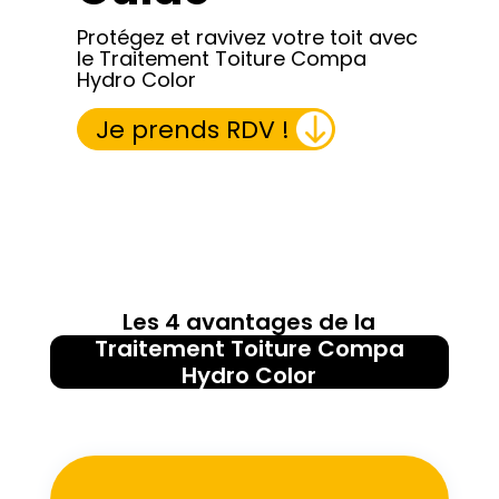
Protégez et ravivez votre toit avec
le Traitement Toiture Compa
Hydro Color
Je prends RDV !
J’accepte que mes données soient collectées à des fins de réalisation d’un devis et de la relation commerciale qui peut en découler.
politique de confidentialité
Les 4 avantages de la
Traitement Toiture Compa
Hydro Color