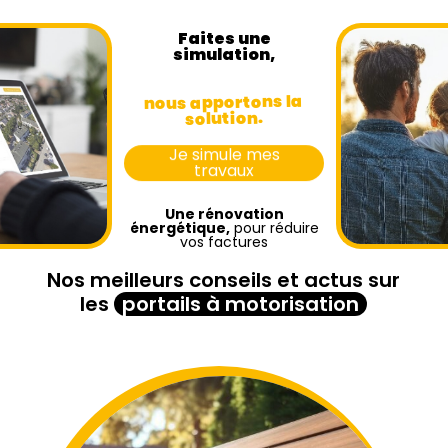
Faites une
simulation,
nous apportons la
solution.
Je simule mes
travaux
Une rénovation
énergétique,
pour réduire
vos factures
Nos meilleurs conseils et actus sur
les
portails à motorisation