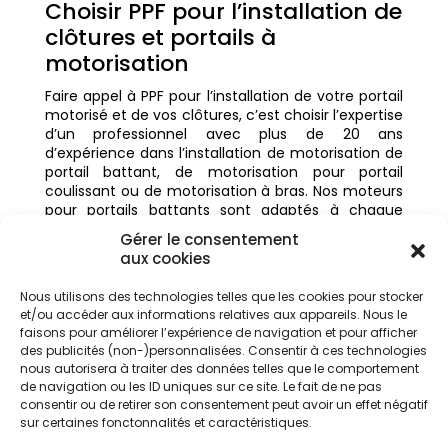
Choisir PPF pour l’installation de
clôtures et portails à
motorisation
Faire appel à PPF pour l’installation de votre portail
motorisé et de vos clôtures, c’est choisir l’expertise
d’un professionnel avec plus de 20 ans
d’expérience dans l’installation de motorisation de
portail battant, de motorisation pour portail
coulissant ou de motorisation à bras. Nos moteurs
pour portails battants sont adaptés à chaque
configuration, que vous optiez pour un portail
Gérer le consentement
battant en aluminium ou un portail en PVC.
aux cookies
Expertise technique de PPF
Nous utilisons des technologies telles que les cookies pour stocker
Avec PPF, vous bénéficiez d’une expertise
et/ou accéder aux informations relatives aux appareils. Nous le
technique pour l’installation de motorisation de
faisons pour améliorer l’expérience de navigation et pour afficher
votre portail. Grâce à notre savoir-faire, nous vous
des publicités (non-)personnalisées. Consentir à ces technologies
conseillons sur le choix entre une motorisation à
nous autorisera à traiter des données telles que le comportement
bras ou une motorisation à vérin, selon le poids du
de navigation ou les ID uniques sur ce site. Le fait de ne pas
portail et la configuration de votre portail.
consentir ou de retirer son consentement peut avoir un effet négatif
sur certaines fonctonnalités et caractéristiques.
Souci du détail