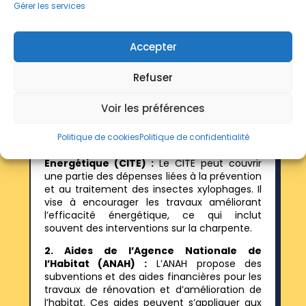
Gérer les services
Les
aides disponibles
pour
Accepter
préserver sa charpente contres
les insectes xylophages et
Refuser
autres désagréments
Voir les préférences
Politique de cookies
Politique de confidentialité
1. Crédit d’Impôt pour la Transition
Énergétique (CITE) :
Le CITE peut couvrir
une partie des dépenses liées à la prévention
et au traitement des insectes xylophages. Il
vise à encourager les travaux améliorant
l’efficacité énergétique, ce qui inclut
souvent des interventions sur la charpente.
2. Aides de l’Agence Nationale de
l’Habitat (ANAH) :
L’ANAH propose des
subventions et des aides financières pour les
travaux de rénovation et d’amélioration de
l’habitat. Ces aides peuvent s’appliquer aux