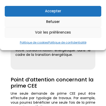
Afin de vous assurer d’obtenir les aides à la
rénovation énergétique, Préservation du
Accepter
Patrimoine propose un accompagnement
complet et personnalisé à chacun de ses
Refuser
clients. Notre service dédié s’occupe de
monter votre dossier et vous accompagne
Voir les préférences
jusqu’à la réception de la prime.
Grâce à ce suivi, vous pouvez plus
Politique de cookies
Politique de confidentialité
facilement financer vos travaux et améliorer
votre consommation énergétique dans le
cadre de la transition énergétique.
Point d’attention concernant la
prime CEE
Une seule demande de prime CEE peut être
effectuée par typologie de travaux. Par exemple,
vous pourrez bénéficier une seule fois de la prime