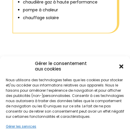
chaudière gaz à haute performance
pompe à chaleur
chauffage solaire
Gérer le consentement
aux cookies
Qui contacter pour
Nous utilisons des technologies telles que les cookies pour stocker
et/ou accéder aux informations relatives aux appareils. Nous le
bénéficier de la prime
faisons pour améliorer l’expérience de navigation et pour afficher
CEE ?
des publicités (non-)personnalisées. Consentir à ces technologies
nous autorisera à traiter des données telles que le comportement
Il existe plusieurs organismes permettant
de navigation ou les ID uniques sur ce site. Le fait de ne pas
consentir ou de retirer son consentement peut avoir un effet négatif
d’obtenir cette prime CEE, notamment via
sur certaines fonctonnalités et caractéristiques.
les fournisseurs d’énergie. Cependant, réussir
à bénéficier de ces primes peut s’avérer
Gérer les services
complexe.