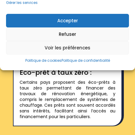
MaPrimeRénov’ :
Gérer les services
En France, MaPrimeRénov’ est une aide
financière destinée aux propriétaires
Accepter
réalisant des travaux de rénovation
énergétique. Cette prime peut être utilisée
Refuser
pour des équipements économes en
énergie, tels que les radiateurs électriques
Voir les préférences
performants.
Politique de cookies
Politique de confidentialité
Éco-prêt à taux zéro :
Certains pays proposent des éco-prêts à
taux zéro permettant de financer des
travaux de rénovation énergétique, y
compris le remplacement de systèmes de
chauffage. Ces prêts sont souvent accordés
sans intérêts, facilitant ainsi l’accès au
financement pour les particuliers.