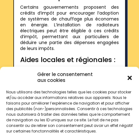
Certains gouvernements proposent des
crédits d’impôt pour encourager l’adoption
de systèmes de chauffage plus économes
en énergie. L’installation de radiateurs
électriques peut être éligible à ces crédits
d’impôt, permettant aux particuliers de
déduire une partie des dépenses engagées
de leurs impôts.
Aides locales et régionales :
Certaines collectivités locales ou régionales
Gérer le consentement
proposent des aides financières pour
aux cookies
encourager les travaux de rénovation
énergétique, y compris le remplacement de
Nous utilisons des technologies telles que les cookies pour stocker
systèmes de chauffage. Ces aides peuvent
et/ou accéder aux informations relatives aux appareils. Nous le
prendre la forme de subventions, de prêts à
faisons pour améliorer l’expérience de navigation et pour afficher
taux préférentiels ou d’autres incitations
des publicités (non-)personnalisées. Consentir à ces technologies
financières.
nous autorisera à traiter des données telles que le comportement
de navigation ou les ID uniques sur ce site. Le fait de ne pas
consentir ou de retirer son consentement peut avoir un effet négatif
sur certaines fonctonnalités et caractéristiques.