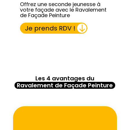
Offrez une seconde jeunesse à
votre façade avec le Ravalement
de Façade Peinture
Je prends RDV !
J’accepte que mes données soient collectées à des fins de réalisation d’un devis et de la relation commerciale qui peut en découler.
politique de confidentialité
Les 4 avantages du
Ravalement de Façade Peinture