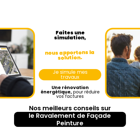
Faites une
simulation,
nous apportons la
solution.
Je simule mes
travaux
Une rénovation
énergétique,
pour réduire
vos factures
Nos meilleurs conseils sur
le Ravalement de Façade
Peinture